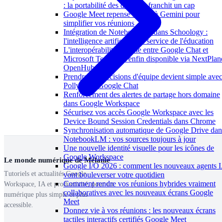
: la portabilité des données franchit un cap
Google Meet repense l'accès à Gemini pour
simplifier vos réunions
Intégration de NotebookLM dans Schoology :
l'intelligence artificielle au service de l'éducation
L'interopérabilité externe entre Google Chat et
Microsoft Teams est enfin disponible via NextPlan
OpenHub
Prendre des décisions d'équipe devient simple ave
Polly dans Google Chat
Renforcement des alertes de partage hors domaine
dans Google Workspace
Sécurisez vos accès Google Workspace avec les
Device Bound Session Credentials dans Chrome
Synchronisation automatique de Google Drive dan
NotebookLM : vos sources toujours à jour
Une nouvelle identité visuelle pour les icônes de
Google Workspace
Le monde numérique de Mélanie
Google I/O 2026 : comment les nouveaux agents 
Tutoriels et actualités Google
vont bouleverser votre quotidien
Comment rendre vos réunions hybrides vraiment
Workspace, IA et productivité, pour un
collaboratives avec les nouveaux écrans Google
numérique plus simple et plus
Meet
accessible.
Donnez vie à vos réunions : les nouveaux écrans
tactiles interactifs certifiés Google Meet