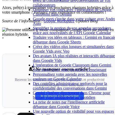
gérez la confidentialité des conversations de vos
collaborateurs
Alors, prêt(e) à transformer vos prochaines réunions hybrides grâce à
Optimiser vos cours avec l'intégration de Google
votre smartphone ? Partagez votre expérience en commentaires !
Classroom dans Gemini
Google meet s'invite dans votre voiture avec Andr
Source de l’information :
Google Workspace
Updates Blog
Auto
Simplifiez la gestion de vos agendas secondaires
grâce aux nouveautés de l'API Google Calendar
Traduire vos idées en tableaux : Gemini en françai
"
débarque dans Google Sheets
Créez des vidéos plus longues et simultanées dans
Google Vids avec Veo
Des avatars IA plus réalistes et interactifs débarque
dans Google Vids
L'intégration de Google Classroom dans Gemini
📬 Ne manquez aucun article !
pour transformer votre quotidien d'enseignant
Personnalisez votre agenda avec les nouvelles
couleurs sur Google Calendar
Recevez les nouveautés Google Workspace, IA et productivité
Des contrôles administrateur renforcés pour la
directement dans votre boîte mail.
confidentialité des conversations dans Gemini
Gemini s'intègre directement dans Chrome pour
Je m'inscris à la newsletter
booster votre productivité au quotidien
La prise de notes par l'intelligence artificielle
débarque dans Google Voice
Une nouvelle option de visibilité pour vos espaces