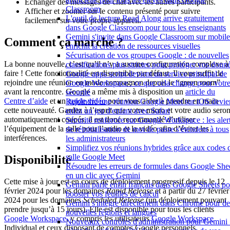
Échanger des messages de chat avec les autres participants.
Classroom
Afficher et zoomer sur le contenu présenté pour suivre
L'outil de lecture Read Along arrive gratuitement
facilement sur votre propre appareil.
dans Google Classroom pour tous les enseignants
Gemini s'invite dans Google Classroom sur mobile
Comment ça marche ?
enrichit la création de ressources visuelles
Sécurisation de vos groupes Google : de nouvelles
La bonne nouvelle, c’est qu’il n’y a aucune configuration complexe à
classifications plus strictes pour protéger vos donn
faire ! Cette fonctionnalité est disponible par défaut. Il vous suffit de
Google apps script devient un service principal de
rejoindre une réunion en mode compagnon depuis le “green room”
Google Workspace : ce que cela change pour votr
avant la rencontre. Google a même mis à disposition un
article du
sécurité
Centre d’aide
et un
guide vidéo
pour vous aider à prendre en main
Rejoindre une réunion Google Meet sur iOS devie
cette nouveauté. Gardez à l’esprit que votre micro et votre audio seron
enfin un jeu d'enfant avec Safari
automatiquement coupés, il est donc recommandé d’utiliser
Sécurité renforcée sur Google Workspace : les aler
l’équipement de la salle pour l’audio et la vidéo afin d’éviter les
de réinitialisation de mot de passe s'étendent à tous
interférences.
les administrateurs
Simplifiez vos réunions hybrides grâce aux codes 
salle Google Meet
Disponibilité
Résoudre les erreurs de formules dans Google She
en un clic avec Gemini
Cette mise à jour est en cours de déploiement progressif depuis le 12
Gemini parle enfin français dans Google Sheets po
février 2024 pour les domaines
Rapid Release
et à partir du 27 février
booster vos feuilles de calcul
2024 pour les domaines
Scheduled Release
(un déploiement pouvant
Gemini s'intègre directement dans Chrome pour de
prendre jusqu’à 15 jours). Elle est disponible pour tous les clients
nouvelles régions et langues
Google Workspace
, y compris les utilisateurs
Google Workspace
Nouveaux contrôles d'administration pour Gemini 
Individual et ceux disposant de comptes Google personnels.