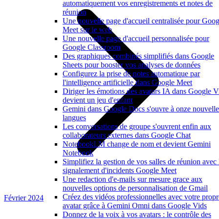
automatiquement vos enregistrements et notes de
réunion
Une nouvelle page d'accueil centralisée pour Goog
Meet sur le web
Une nouvelle page d'accueil personnalisée pour
Google Classroom
Des graphiques combinés simplifiés dans Google
Sheets pour booster vos analyses de données
Configurez la prise de notes automatique par
l'intelligence artificielle dans Google Meet
Diriger les émotions des avatars IA dans Google V
devient un jeu d'enfant
Gemini dans Google Docs s'ouvre à onze nouvelle
langues
Les conversations de groupe s'ouvrent enfin aux
collaborateurs externes dans Google Chat
NotebookLM change de nom et devient Gemini
Notebook
Simplifiez la gestion de vos salles de réunion avec 
signalement d'incidents Google Meet
Une redaction d'e-mails sur mesure grace aux
nouvelles options de personnalisation de Gmail
Créez des vidéos professionnelles avec votre propr
Février 2024
avatar grâce à Gemini Omni dans Google Vids
Donnez de la voix à vos avatars : le contrôle des