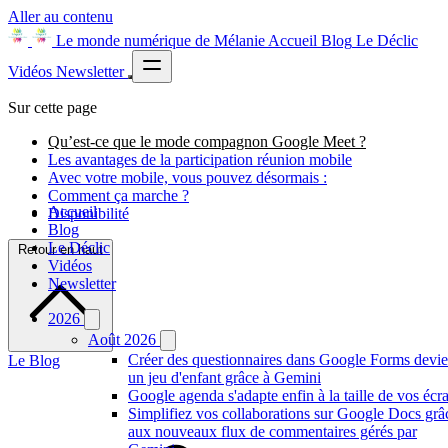
Aller au contenu
Le monde numérique de Mélanie
Accueil
Blog
Le Déclic
Vidéos
Newsletter
Sur cette page
Qu’est-ce que le mode compagnon Google Meet ?
Les avantages de la participation réunion mobile
Avec votre mobile, vous pouvez désormais :
Comment ça marche ?
Accueil
Disponibilité
Blog
Le Déclic
Retour en haut
Vidéos
Newsletter
2026
Août 2026
Créer des questionnaires dans Google Forms devie
Le Blog
un jeu d'enfant grâce à Gemini
Google agenda s'adapte enfin à la taille de vos écr
Simplifiez vos collaborations sur Google Docs grâ
aux nouveaux flux de commentaires gérés par