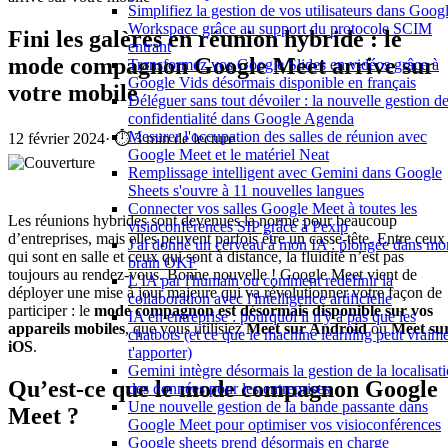
Simplifiez la gestion de vos utilisateurs dans Goog
Workspace grâce au support du protocole SCIM
Fini les galères en réunion hybride : le
entrant
mode compagnon Google Meet arrive sur
Transformez vos Google Slides en vidéos grâce à
Google Vids désormais disponible en français
votre mobile
Déléguer sans tout dévoiler : la nouvelle gestion de
confidentialité dans Google Agenda
Mesurer l'occupation des salles de réunion avec
12 février 2024
·
⏱️ 3 min de lecture
Google Meet et le matériel Neat
Remplissage intelligent avec Gemini dans Google
Sheets s'ouvre à 11 nouvelles langues
Connecter vos salles Google Meet à toutes les
Les réunions hybrides sont devenues la norme pour beaucoup
visioconférences SIP grâce à Pexip
d’entreprises, mais elles peuvent parfois être un casse-tête. Entre ceux
J'ai donné un cerveau à mon IA : plongée dans mo
qui sont en salle et ceux qui sont à distance, la fluidité n’est pas
brain OKF
toujours au rendez-vous. Bonne nouvelle ! Google Meet vient de
L'IA par l'humain ou comment redéfinir la
déployer une mise à jour majeure qui va révolutionner votre façon de
collaboration avec l'intelligence artificielle
participer : le
mode compagnon est désormais disponible sur vos
IA en entreprise : pourquoi il n'y a pas que les
appareils mobiles
, que vous utilisiez
Meet sur Android
ou
Meet su
chatbots (et ce que le machine learning peut vraim
iOS
.
t'apporter)
Gemini intègre désormais la gestion de la localisat
Qu’est-ce que le mode compagnon Google
des données pour les entreprises
Une nouvelle gestion de la bande passante dans
Meet ?
Google Meet pour optimiser vos visioconférences
Google sheets prend désormais en charge