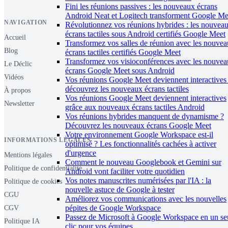
Fini les réunions passives : les nouveaux écrans
Android Neat et Logitech transforment Google Me
NAVIGATION
Révolutionnez vos réunions hybrides : les nouvea
écrans tactiles sous Android certifiés Google Meet
Accueil
Transformez vos salles de réunion avec les nouve
Blog
écrans tactiles certifiés Google Meet
Transformez vos visioconférences avec les nouve
Le Déclic
écrans Google Meet sous Android
Vidéos
Vos réunions Google Meet deviennent interactives 
découvrez les nouveaux écrans tactiles
À propos
Vos réunions Google Meet deviennent interactives
Newsletter
grâce aux nouveaux écrans tactiles Android
Vos réunions hybrides manquent de dynamisme ?
Découvrez les nouveaux écrans Google Meet
Votre environnement Google Workspace est-il
INFORMATIONS LÉGALES
optimisé ? Les fonctionnalités cachées à activer
d'urgence
Mentions légales
Comment le nouveau Googlebook et Gemini sur
Politique de confidentialité
Android vont faciliter votre quotidien
Vos notes manuscrites numérisées par l'IA : la
Politique de cookies
nouvelle astuce de Google à tester
CGU
Améliorez vos communications avec les nouvelles
pépites de Google Workspace
CGV
Passez de Microsoft à Google Workspace en un se
Politique IA
clic pour vos équipes