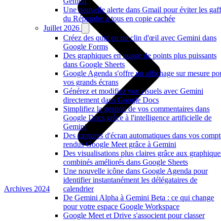
Gemini
Une nouvelle alerte dans Gmail pour éviter les gaf
du Répondre à tous en copie cachée
Juillet 2026
Créez des quiz en un clin d'œil avec Gemini dans
Google Forms
Des graphiques en nuage de points plus puissants
dans Google Sheets
Google Agenda s'offre un affichage sur mesure po
vos grands écrans
Générez et modifiez vos visuels avec Gemini
directement dans Google Docs
Simplifiez la gestion de vos commentaires dans
Google Docs grâce à l'intelligence artificielle de
Gemini
Des captures d'écran automatiques dans vos compt
rendus Google Meet grâce à Gemini
Des visualisations plus claires grâce aux graphique
combinés améliorés dans Google Sheets
Une nouvelle icône dans Google Agenda pour
identifier instantanément les délégataires de
Archives 2024
calendrier
De Gemini Alpha à Gemini Beta : ce qui change
pour votre espace Google Workspace
Google Meet et Drive s'associent pour classer