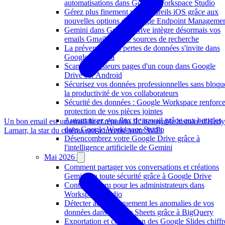
automatisations dans Google Workspace Studio
Gérez plus finement vos appareils iOS grâce aux
nouvelles options de Google Endpoint Manageme
Gemini dans Google Drive intègre désormais vos
emails Gmail comme sources de recherche
La prévention des pertes de données s'invite dans
Google Agenda
Scanner plusieurs pages d'un coup dans Google
Drive sur Android
Sécurisez vos données professionnelles sans bloqu
la productivité de vos collaborateurs
Sécurité des données : Google Workspace renforce
protection de vos pièces jointes
Automatisez vos flux de travail grâce aux boucles
Un bon email est un email lu et répondu !
L'incroyable histoire d'Hedy
dans Google Workspace Studio
Lamarr, la star du cinéma qui a inventé votre WiFi
Désencombrez votre Google Drive grâce à
l'intelligence artificielle de Gemini
Mai 2026
Comment partager vos conversations et créations
Gemini en toute sécurité grâce à Google Drive
Contrôle accru pour les administrateurs dans
Workspace Studio
Détecter automatiquement les anomalies de vos
données dans Google Sheets grâce à BigQuery
Exportation et conversion des Google Slides chiffr