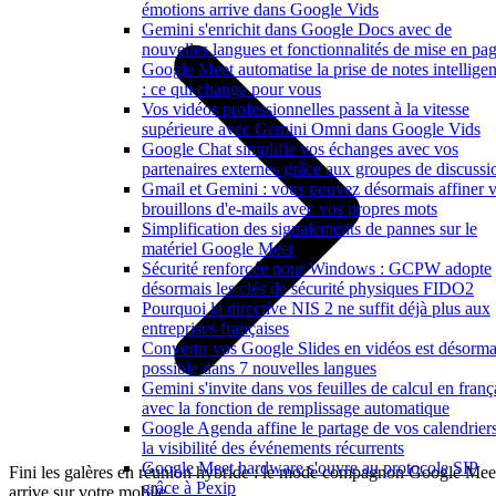
émotions arrive dans Google Vids
Gemini s'enrichit dans Google Docs avec de
nouvelles langues et fonctionnalités de mise en pa
Google Meet automatise la prise de notes intelligen
: ce qui change pour vous
Vos vidéos professionnelles passent à la vitesse
supérieure avec Gemini Omni dans Google Vids
Google Chat simplifie vos échanges avec vos
partenaires externes grâce aux groupes de discussi
Gmail et Gemini : vous pouvez désormais affiner 
brouillons d'e-mails avec vos propres mots
Simplification des signalements de pannes sur le
matériel Google Meet
Sécurité renforcée pour Windows : GCPW adopte
désormais les clés de sécurité physiques FIDO2
Pourquoi la directive NIS 2 ne suffit déjà plus aux
entreprises françaises
Convertir vos Google Slides en vidéos est désorma
possible dans 7 nouvelles langues
Gemini s'invite dans vos feuilles de calcul en franç
avec la fonction de remplissage automatique
Google Agenda affine le partage de vos calendriers
la visibilité des événements récurrents
Google Meet hardware s'ouvre au protocole SIP
Fini les galères en réunion hybride : le mode compagnon Google Mee
grâce à Pexip
arrive sur votre mobile