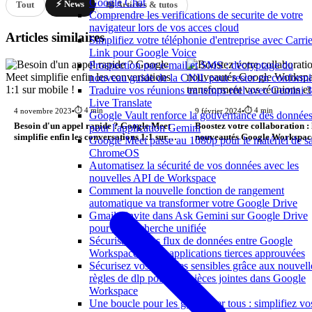
Google Chat
⚡ News
Tout
📖 Articles & tutos
Comprendre les verifications de securite de votre
navigateur lors de vos acces cloud
Articles similaires
Simplifiez votre téléphonie d'entreprise avec Carrie
Link pour Google Voice
Prospection par e-mail et SMS : décryptage du
nouveau guide de la CNIL pour rester en conformi
Traduire vos réunions en temps réel avec Gemini 3
Live Translate
⏱️ 4 min
⏱️ 4 min
4 novembre 2023
•
9 février 2024
•
Google Vault renforce la gouvernance des donnée
Besoin d'un appel rapide ? Google Meet
Boostez votre collaboration : 
pour l'application Gemini
simplifie enfin les conversations 1:1 sur
nouveautés Google Workspac
Google Meet passe au 1080p pour le matériel de sa
mobile !
transforment vos réunions et 
ChromeOS
Automatisez la sécurité de vos données avec les
nouvelles API de Workspace
Comment la nouvelle fonction de rangement
automatique va transformer votre Google Drive
Gmail s'invite dans Ask Gemini sur Google Drive
pour une recherche unifiée
Sécurisation des flux de données entre Google
Workspace et vos applications tierces approuvées
Sécurisez vos données sensibles grâce aux nouvell
règles de dlp pour vos pièces jointes dans Google
Workspace
Une boucle pour les gouverner tous : simplifiez vo