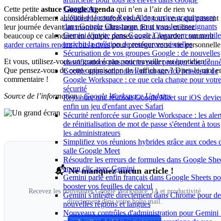
Classroom
Cette petite
astuce Google Agenda
qui n’en a l’air de rien va
L'outil de lecture Read Along arrive gratuitement
considérablement améliorer le confort visuel de tous ceux qui passent
dans Google Classroom pour tous les enseignants
leur journée devant un moniteur ultra-large. Et si vous utilisez
Gemini s'invite dans Google Classroom sur mobile
beaucoup ce calendrier en équipe, pensez aussi à regarder comment
enrichit la création de ressources visuelles
garder certains rendez-vous privés
pour protéger votre vie personnelle
Sécurisation de vos groupes Google : de nouvelles
Et vous, utilisez-vous un grand écran pour travailler au quotidien ?
classifications plus strictes pour protéger vos donn
Que pensez-vous de cette optimisation de l’affichage ? Dites-le-moi e
Google apps script devient un service principal de
commentaire !
Google Workspace : ce que cela change pour votr
sécurité
Source de l’information :
Google Workspace Updates
Rejoindre une réunion Google Meet sur iOS devie
enfin un jeu d'enfant avec Safari
Sécurité renforcée sur Google Workspace : les aler
de réinitialisation de mot de passe s'étendent à tous
les administrateurs
Simplifiez vos réunions hybrides grâce aux codes 
salle Google Meet
Résoudre les erreurs de formules dans Google She
en un clic avec Gemini
📬 Ne manquez aucun article !
Gemini parle enfin français dans Google Sheets po
booster vos feuilles de calcul
Recevez les nouveautés Google Workspace, IA et productivité
Gemini s'intègre directement dans Chrome pour de
directement dans votre boîte mail.
nouvelles régions et langues
Nouveaux contrôles d'administration pour Gemini 