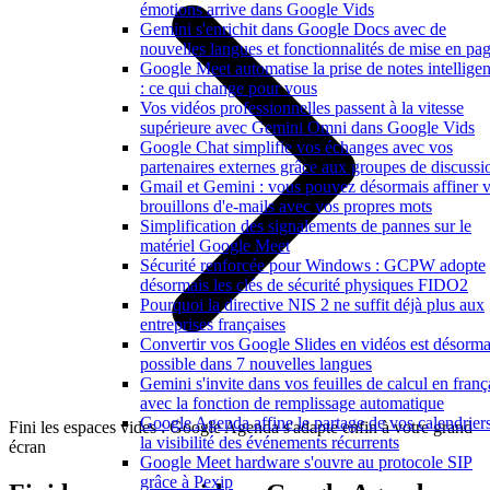
émotions arrive dans Google Vids
Gemini s'enrichit dans Google Docs avec de
nouvelles langues et fonctionnalités de mise en pa
Google Meet automatise la prise de notes intelligen
: ce qui change pour vous
Vos vidéos professionnelles passent à la vitesse
supérieure avec Gemini Omni dans Google Vids
Google Chat simplifie vos échanges avec vos
partenaires externes grâce aux groupes de discussi
Gmail et Gemini : vous pouvez désormais affiner 
brouillons d'e-mails avec vos propres mots
Simplification des signalements de pannes sur le
matériel Google Meet
Sécurité renforcée pour Windows : GCPW adopte
désormais les clés de sécurité physiques FIDO2
Pourquoi la directive NIS 2 ne suffit déjà plus aux
entreprises françaises
Convertir vos Google Slides en vidéos est désorma
possible dans 7 nouvelles langues
Gemini s'invite dans vos feuilles de calcul en franç
avec la fonction de remplissage automatique
Google Agenda affine le partage de vos calendriers
Fini les espaces vides : Google Agenda s'adapte enfin à votre grand
la visibilité des événements récurrents
écran
Google Meet hardware s'ouvre au protocole SIP
grâce à Pexip