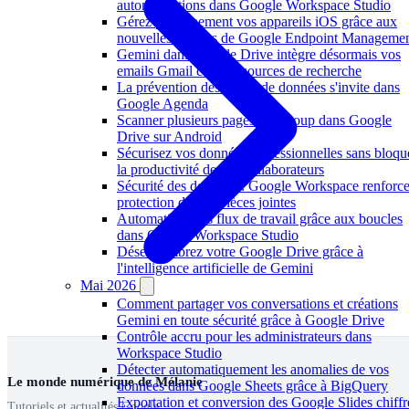
automatisations dans Google Workspace Studio
Gérez plus finement vos appareils iOS grâce aux
nouvelles options de Google Endpoint Manageme
Gemini dans Google Drive intègre désormais vos
emails Gmail comme sources de recherche
La prévention des pertes de données s'invite dans
Google Agenda
Scanner plusieurs pages d'un coup dans Google
Drive sur Android
Sécurisez vos données professionnelles sans bloqu
la productivité de vos collaborateurs
Sécurité des données : Google Workspace renforce
protection de vos pièces jointes
Automatisez vos flux de travail grâce aux boucles
dans Google Workspace Studio
Désencombrez votre Google Drive grâce à
l'intelligence artificielle de Gemini
Mai 2026
Comment partager vos conversations et créations
Gemini en toute sécurité grâce à Google Drive
Contrôle accru pour les administrateurs dans
Workspace Studio
Détecter automatiquement les anomalies de vos
Le monde numérique de Mélanie
données dans Google Sheets grâce à BigQuery
Exportation et conversion des Google Slides chiffr
Tutoriels et actualités Google