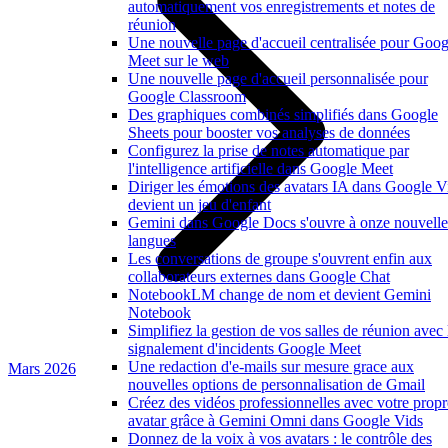
automatiquement vos enregistrements et notes de
réunion
Une nouvelle page d'accueil centralisée pour Goog
Meet sur le web
Une nouvelle page d'accueil personnalisée pour
Google Classroom
Des graphiques combinés simplifiés dans Google
Sheets pour booster vos analyses de données
Configurez la prise de notes automatique par
l'intelligence artificielle dans Google Meet
Diriger les émotions des avatars IA dans Google V
devient un jeu d'enfant
Gemini dans Google Docs s'ouvre à onze nouvelle
langues
Les conversations de groupe s'ouvrent enfin aux
collaborateurs externes dans Google Chat
NotebookLM change de nom et devient Gemini
Notebook
Simplifiez la gestion de vos salles de réunion avec 
signalement d'incidents Google Meet
Une redaction d'e-mails sur mesure grace aux
Mars 2026
nouvelles options de personnalisation de Gmail
Créez des vidéos professionnelles avec votre propr
avatar grâce à Gemini Omni dans Google Vids
Donnez de la voix à vos avatars : le contrôle des