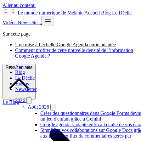
Aller au contenu
Le monde numérique de Mélanie
Accueil
Blog
Le Déclic
Vidéos
Newsletter
Sur cette page
Une mise à l’échelle Google Agenda enfin adaptée
Comment profiter de cette nouvelle densité de l’information
Google Agenda ?
Accueil
Retour en haut
Blog
Le Déclic
Vidéos
Newsletter
2026
Le Blog
Août 2026
Créer des questionnaires dans Google Forms devie
un jeu d'enfant grâce à Gemini
Google agenda s'adapte enfin à la taille de vos écr
Simplifiez vos collaborations sur Google Docs grâ
aux nouveaux flux de commentaires gérés par