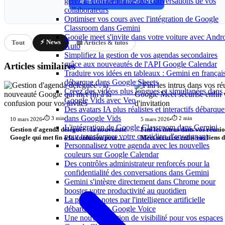
gérez la confidentialité des conversations de vos
Je m'inscris à la newsletter
collaborateurs
Optimiser vos cours avec l'intégration de Google
Classroom dans Gemini
Google meet s'invite dans votre voiture avec Andr
⚡ News
Tout
📖 Articles & tutos
Auto
Simplifiez la gestion de vos agendas secondaires
grâce aux nouveautés de l'API Google Calendar
Articles similaires
Traduire vos idées en tableaux : Gemini en françai
débarque dans Google Sheets
Créez des vidéos plus longues et simultanées dans
Google Vids avec Veo
Des avatars IA plus réalistes et interactifs débarque
dans Google Vids
⏱️ 3 min
⏱️ 2 min
10 mars 2026
•
5 mars 2026
•
L'intégration de Google Classroom dans Gemini
Gestion d'agenda déléguée : la nouveauté
Fini les intrus dans vos réuni
pour transformer votre quotidien d'enseignant
Google qui met fin à la confusion pour
Meet sécurise enfin vos liens d
Personnalisez votre agenda avec les nouvelles
vos invités
couleurs sur Google Calendar
Des contrôles administrateur renforcés pour la
confidentialité des conversations dans Gemini
Gemini s'intègre directement dans Chrome pour
booster votre productivité au quotidien
La prise de notes par l'intelligence artificielle
débarque dans Google Voice
Une nouvelle option de visibilité pour vos espaces