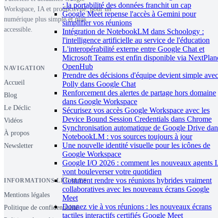
: la portabilité des données franchit un cap
Workspace, IA et productivité, pour un
Google Meet repense l'accès à Gemini pour
numérique plus simple et plus
simplifier vos réunions
accessible.
Intégration de NotebookLM dans Schoology :
l'intelligence artificielle au service de l'éducation
L'interopérabilité externe entre Google Chat et
Microsoft Teams est enfin disponible via NextPlan
OpenHub
NAVIGATION
Prendre des décisions d'équipe devient simple ave
Accueil
Polly dans Google Chat
Renforcement des alertes de partage hors domaine
Blog
dans Google Workspace
Le Déclic
Sécurisez vos accès Google Workspace avec les
Device Bound Session Credentials dans Chrome
Vidéos
Synchronisation automatique de Google Drive dan
À propos
NotebookLM : vos sources toujours à jour
Une nouvelle identité visuelle pour les icônes de
Newsletter
Google Workspace
Google I/O 2026 : comment les nouveaux agents 
vont bouleverser votre quotidien
Comment rendre vos réunions hybrides vraiment
INFORMATIONS LÉGALES
collaboratives avec les nouveaux écrans Google
Mentions légales
Meet
Donnez vie à vos réunions : les nouveaux écrans
Politique de confidentialité
tactiles interactifs certifiés Google Meet