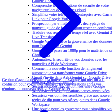
Google Chat
Comprendre les verifications de securite de votre
navigateur lors de vos acces cloud
Simplifiez votre téléphonie d'entreprise avec Carrie
Link pour Google Voice
Prospection par e-mail et SMS : décryptage du
nouveau guide de la CNIL pour rester en conformi
Traduire vos réunions en temps réel avec Gemini 3
Live Translate
Google Vault renforce la gouvernance des donnée
pour l'application Gemini
Google Meet passe au 1080p pour le matériel de sa
ChromeOS
Automatisez la sécurité de vos données avec les
nouvelles API de Workspace
Comment la nouvelle fonction de rangement
automatique va transformer votre Google Drive
Gmail s'invite dans Ask Gemini sur Google Drive
Gestion d'agenda déléguée : la nouveauté Google qui met fin à la
pour une recherche unifiée
confusion pour vos invités
Maîtrisez les conversations après vos
Sécurisation des flux de données entre Google
réunions : le nouveau réglage Google Meet
Workspace et vos applications tierces approuvées
Sécurisez vos données sensibles grâce aux nouvell
règles de dlp pour vos pièces jointes dans Google
Workspace
Une boucle pour les gouverner tous : simplifiez vo