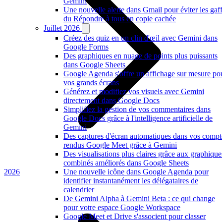
Gemini
Une nouvelle alerte dans Gmail pour éviter les gaf
du Répondre à tous en copie cachée
Juillet 2026
Créez des quiz en un clin d'œil avec Gemini dans
Google Forms
Des graphiques en nuage de points plus puissants
dans Google Sheets
Google Agenda s'offre un affichage sur mesure po
vos grands écrans
Générez et modifiez vos visuels avec Gemini
directement dans Google Docs
Simplifiez la gestion de vos commentaires dans
Google Docs grâce à l'intelligence artificielle de
Gemini
Des captures d'écran automatiques dans vos compt
rendus Google Meet grâce à Gemini
Des visualisations plus claires grâce aux graphique
combinés améliorés dans Google Sheets
2026
Une nouvelle icône dans Google Agenda pour
identifier instantanément les délégataires de
calendrier
De Gemini Alpha à Gemini Beta : ce qui change
pour votre espace Google Workspace
Google Meet et Drive s'associent pour classer