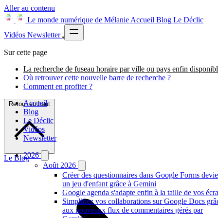
Aller au contenu
Le monde numérique de Mélanie
Accueil
Blog
Le Déclic
Vidéos
Newsletter
Sur cette page
La recherche de fuseau horaire par ville ou pays enfin disponib
Où retrouver cette nouvelle barre de recherche ?
Comment en profiter ?
Accueil
Retour en haut
Blog
Le Déclic
Vidéos
Newsletter
2026
Le Blog
Août 2026
Créer des questionnaires dans Google Forms devie
un jeu d'enfant grâce à Gemini
Google agenda s'adapte enfin à la taille de vos écr
Simplifiez vos collaborations sur Google Docs grâ
aux nouveaux flux de commentaires gérés par