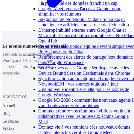
: la portabilité des données franchit un cap
Google Meet repense l'accès à Gemini pour
simplifier vos réunions
Intégration de NotebookLM dans Schoology :
l'intelligence artificielle au service de l'éducation
L'interopérabilité externe entre Google Chat et
Microsoft Teams est enfin disponible via NextPlan
OpenHub
Le monde numérique de Mélanie
Prendre des décisions d'équipe devient simple ave
Polly dans Google Chat
Tutoriels et actualités Google
Renforcement des alertes de partage hors domaine
Workspace, IA et productivité, pour un
dans Google Workspace
numérique plus simple et plus
Sécurisez vos accès Google Workspace avec les
Device Bound Session Credentials dans Chrome
accessible.
Synchronisation automatique de Google Drive dan
NotebookLM : vos sources toujours à jour
Une nouvelle identité visuelle pour les icônes de
Google Workspace
NAVIGATION
Google I/O 2026 : comment les nouveaux agents 
vont bouleverser votre quotidien
Accueil
Comment rendre vos réunions hybrides vraiment
Blog
collaboratives avec les nouveaux écrans Google
Meet
Le Déclic
Donnez vie à vos réunions : les nouveaux écrans
Vidéos
tactiles interactifs certifiés Google Meet