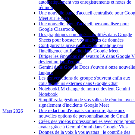
automatiquement vos enregistrements et notes de
réunion
Une nouvelle page d'accueil centralisée pour Goog
Meet sur le web
Une nouvelle page d'accueil personnalisée pour
Google Classroom
Des graphiques combinés simplifiés dans Google
Sheets pour booster vos analyses de données
Configurez la prise de notes automatique par
l'intelligence artificielle dans Google Meet
Diriger les émotions des avatars IA dans Google V
devient un jeu d'enfant
Gemini dans Google Docs s'ouvre à onze nouvelle
langues
Les conversations de groupe s'ouvrent enfin aux
collaborateurs externes dans Google Chat
NotebookLM change de nom et devient Gemini
Notebook
Simplifiez la gestion de vos salles de réunion avec 
signalement d'incidents Google Meet
Une redaction d'e-mails sur mesure grace aux
Mars 2026
nouvelles options de personnalisation de Gmail
Créez des vidéos professionnelles avec votre propr
avatar grâce à Gemini Omni dans Google Vids
Donnez de la voix à vos avatars : le contrôle des