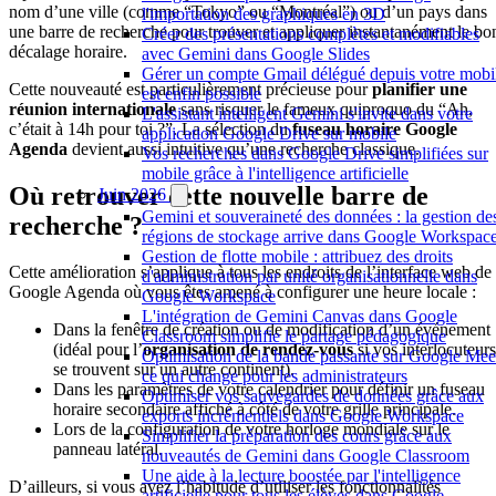
nom d’une ville (comme “Tokyo” ou “Montréal”) ou d’un pays dans
l'importation des graphiques en 3D
une barre de recherche pour trouver et appliquer instantanément le bo
Créer des présentations complètes et modifiables
décalage horaire.
avec Gemini dans Google Slides
Gérer un compte Gmail délégué depuis votre mobi
Cette nouveauté est particulièrement précieuse pour
planifier une
est enfin possible
réunion internationale
sans risquer le fameux quiproquo du “Ah,
L'assistant intelligent Gemini s'invite dans votre
c’était à 14h pour toi ?”. La sélection du
fuseau horaire Google
application Google Drive sur mobile
Agenda
devient aussi intuitive qu’une recherche classique.
Vos recherches dans Google Drive simplifiées sur
mobile grâce à l'intelligence artificielle
Où retrouver cette nouvelle barre de
Juin 2026
Gemini et souveraineté des données : la gestion de
recherche ?
régions de stockage arrive dans Google Workspac
Gestion de flotte mobile : attribuez des droits
Cette amélioration s’applique à tous les endroits de l’interface web de
d'administration par unité organisationnelle dans
Google Agenda où vous êtes amené à configurer une heure locale :
Google Workspace
L'intégration de Gemini Canvas dans Google
Dans la fenêtre de création ou de modification d’un événement
Classroom simplifie le partage pédagogique
(idéal pour l’
organisation de rendez-vous
si vos interlocuteurs
Optimisation de la bande passante sur Google Meet
se trouvent sur un autre continent).
ce qui change pour les administrateurs
Dans les paramètres de votre calendrier pour définir un fuseau
Optimiser vos sauvegardes de données grâce aux
horaire secondaire affiché à côté de votre grille principale.
exports incrémentiels dans Google Workspace
Lors de la configuration de votre horloge mondiale sur le
Simplifier la préparation des cours grâce aux
panneau latéral.
nouveautés de Gemini dans Google Classroom
Une aide à la lecture boostée par l'intelligence
D’ailleurs, si vous avez l’habitude d’utiliser les fonctionnalités
artificielle pour tous les élèves dans Google