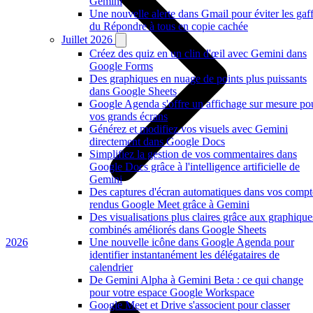
Gemini
Une nouvelle alerte dans Gmail pour éviter les gaf
du Répondre à tous en copie cachée
Juillet 2026
Créez des quiz en un clin d'œil avec Gemini dans
Google Forms
Des graphiques en nuage de points plus puissants
dans Google Sheets
Google Agenda s'offre un affichage sur mesure po
vos grands écrans
Générez et modifiez vos visuels avec Gemini
directement dans Google Docs
Simplifiez la gestion de vos commentaires dans
Google Docs grâce à l'intelligence artificielle de
Gemini
Des captures d'écran automatiques dans vos compt
rendus Google Meet grâce à Gemini
Des visualisations plus claires grâce aux graphique
combinés améliorés dans Google Sheets
2026
Une nouvelle icône dans Google Agenda pour
identifier instantanément les délégataires de
calendrier
De Gemini Alpha à Gemini Beta : ce qui change
pour votre espace Google Workspace
Google Meet et Drive s'associent pour classer