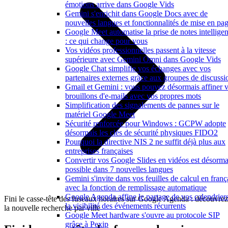
émotions arrive dans Google Vids
Gemini s'enrichit dans Google Docs avec de
nouvelles langues et fonctionnalités de mise en pa
Google Meet automatise la prise de notes intelligen
: ce qui change pour vous
Vos vidéos professionnelles passent à la vitesse
supérieure avec Gemini Omni dans Google Vids
Google Chat simplifie vos échanges avec vos
partenaires externes grâce aux groupes de discussi
Gmail et Gemini : vous pouvez désormais affiner 
brouillons d'e-mails avec vos propres mots
Simplification des signalements de pannes sur le
matériel Google Meet
Sécurité renforcée pour Windows : GCPW adopte
désormais les clés de sécurité physiques FIDO2
Pourquoi la directive NIS 2 ne suffit déjà plus aux
entreprises françaises
Convertir vos Google Slides en vidéos est désorma
possible dans 7 nouvelles langues
Gemini s'invite dans vos feuilles de calcul en franç
avec la fonction de remplissage automatique
Google Agenda affine le partage de vos calendriers
Fini le casse-tête des fuseaux horaires sur Google Agenda : découvrez
la visibilité des événements récurrents
la nouvelle recherche par ville
Google Meet hardware s'ouvre au protocole SIP
grâce à Pexip