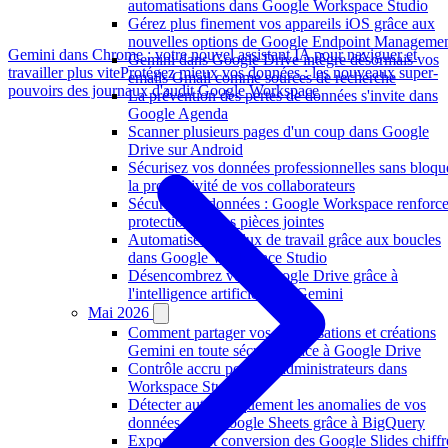
automatisations dans Google Workspace Studio
Gérez plus finement vos appareils iOS grâce aux
nouvelles options de Google Endpoint Manageme
Gemini dans Chrome : votre nouvel assistant IA pour naviguer et
Gemini dans Google Drive intègre désormais vos
travailler plus vite
Protégez mieux vos données : les nouveaux super-
emails Gmail comme sources de recherche
pouvoirs des journaux d'audit Google Workspace
La prévention des pertes de données s'invite dans
Google Agenda
Scanner plusieurs pages d'un coup dans Google
Drive sur Android
Sécurisez vos données professionnelles sans bloqu
la productivité de vos collaborateurs
Sécurité des données : Google Workspace renforce
protection de vos pièces jointes
Automatisez vos flux de travail grâce aux boucles
dans Google Workspace Studio
Désencombrez votre Google Drive grâce à
l'intelligence artificielle de Gemini
Mai 2026
Comment partager vos conversations et créations
Gemini en toute sécurité grâce à Google Drive
Contrôle accru pour les administrateurs dans
Workspace Studio
Détecter automatiquement les anomalies de vos
données dans Google Sheets grâce à BigQuery
Exportation et conversion des Google Slides chiffr