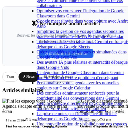
gérez la confidentialité des conversations de vos
collaborateurs
Optimiser vos cours avec l'intégration de Google
Classroom dans Gemini
Google meet s'invite dans votre voiture avec Andr
📬 Ne manquez aucun article !
Auto
Simplifiez la gestion de vos agendas secondaires
Recevez les nouveautés Google Workspace, IA et productivité
grâce aux nouveautés de l'API Google Calendar
Traduire vos idées en tableaux : Gemini en françai
directement dans votre boîte mail.
débarque dans Google Sheets
Créez des vidéos plus longues et simultanées dans
Je m'inscris à la newsletter
Google Vids avec Veo
Des avatars IA plus réalistes et interactifs débarque
dans Google Vids
L'intégration de Google Classroom dans Gemini
⚡ News
Tout
📖 Articles & tutos
pour transformer votre quotidien d'enseignant
Personnalisez votre agenda avec les nouvelles
couleurs sur Google Calendar
Articles similaires
Des contrôles administrateur renforcés pour la
confidentialité des conversations dans Gemini
Gemini s'intègre directement dans Chrome pour
booster votre productivité au quotidien
La prise de notes par l'intelligence artificielle
débarque dans Google Voice
⏱️ 3 min
⏱️ 3 min
11 mars 2026
•
10 mars 2026
•
Une nouvelle option de visibilité pour vos espaces
Fini les espaces vides : Google Agenda
Gestion d'agenda déléguée : 