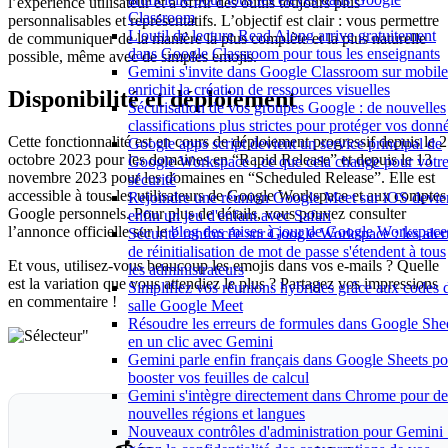
l’expérience utilisateur et à offrir des outils toujours plus
Classroom
personnalisables et représentatifs. L’objectif est clair : vous permettre
L'outil de lecture Read Along arrive gratuitement
de communiquer de la manière la plus complète et la plus naturelle
dans Google Classroom pour tous les enseignants
possible, même avec de simples emojis.
Gemini s'invite dans Google Classroom sur mobile
enrichit la création de ressources visuelles
Disponibilité et déploiement
Sécurisation de vos groupes Google : de nouvelles
classifications plus strictes pour protéger vos donn
Cette fonctionnalité est en cours de déploiement progressif depuis le 
Google apps script devient un service principal de
octobre 2023 pour les domaines en “Rapid Release” et depuis le 13
Google Workspace : ce que cela change pour votr
novembre 2023 pour les domaines en “Scheduled Release”. Elle est
sécurité
accessible à tous les utilisateurs de Google Workspace et aux comptes
Rejoindre une réunion Google Meet sur iOS devie
Google personnels. Pour plus de détails, vous pouvez consulter
enfin un jeu d'enfant avec Safari
l’annonce officielle sur le
blog des mises à jour de Google Workspace
Sécurité renforcée sur Google Workspace : les aler
de réinitialisation de mot de passe s'étendent à tous
Et vous, utilisez-vous beaucoup les emojis dans vos e-mails ? Quelle
les administrateurs
est la variation que vous attendiez le plus ? Partagez vos impressions
Simplifiez vos réunions hybrides grâce aux codes 
en commentaire !
salle Google Meet
Résoudre les erreurs de formules dans Google She
"
en un clic avec Gemini
Gemini parle enfin français dans Google Sheets po
booster vos feuilles de calcul
Gemini s'intègre directement dans Chrome pour de
nouvelles régions et langues
Nouveaux contrôles d'administration pour Gemini 