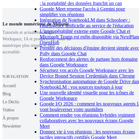
: la portabilité des données franchit un cap
Google Meet repense l'accès à Gemini pour
simplifier vos réunions
Intégration de NotebookLM dans Schoology :
Le monde numérique de Mélanie
l'intelligence artificielle au service de l'éducation
L'interopérabilité externe entre Google Chat et
Tutoriels et actualités Google
Microsoft Teams est enfin disponible via NextPlan
Workspace, IA et productivité, pour un
OpenHub
numérique plus simple et plus
Prendre des décisions d'équipe devient simple ave
accessible.
Polly dans Google Chat
Renforcement des alertes de partage hors domaine
dans Google Workspace
Sécurisez vos accès Google Workspace avec les
Device Bound Session Credentials dans Chrome
NAVIGATION
Synchronisation automatique de Google Drive dan
Accueil
NotebookLM : vos sources toujours à jour
Une nouvelle identité visuelle pour les icônes de
Blog
Google Workspace
Le Déclic
Google I/O 2026 : comment les nouveaux agents 
vont bouleverser votre quotidien
Vidéos
Comment rendre vos réunions hybrides vraiment
À propos
collaboratives avec les nouveaux écrans Google
Meet
Newsletter
Donnez vie à vos réunions : les nouveaux écrans
tactiles interactifs certifiés Google Meet