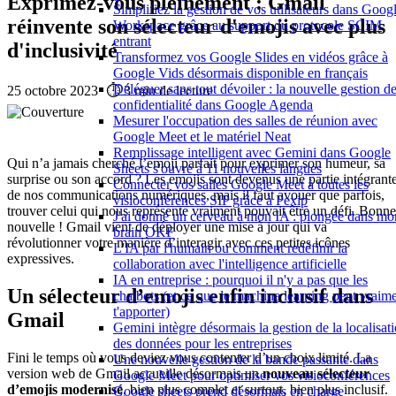
Exprimez-vous pleinement : Gmail
Simplifiez la gestion de vos utilisateurs dans Goog
réinvente son sélecteur d'emojis avec plus
Workspace grâce au support du protocole SCIM
entrant
d'inclusivité
Transformez vos Google Slides en vidéos grâce à
Google Vids désormais disponible en français
Déléguer sans tout dévoiler : la nouvelle gestion de
25 octobre 2023
·
⏱️ 3 min de lecture
confidentialité dans Google Agenda
Mesurer l'occupation des salles de réunion avec
Google Meet et le matériel Neat
Remplissage intelligent avec Gemini dans Google
Qui n’a jamais cherché l’emoji parfait pour exprimer son humeur, sa
Sheets s'ouvre à 11 nouvelles langues
surprise ou son accord ? Les emojis sont devenus une partie intégrant
Connecter vos salles Google Meet à toutes les
de nos communications numériques, mais il faut avouer que parfois,
visioconférences SIP grâce à Pexip
trouver celui qui nous représente vraiment pouvait être un défi. Bonne
J'ai donné un cerveau à mon IA : plongée dans mo
nouvelle ! Gmail vient de déployer une mise à jour qui va
brain OKF
révolutionner votre manière d’interagir avec ces petites icônes
L'IA par l'humain ou comment redéfinir la
expressives.
collaboration avec l'intelligence artificielle
IA en entreprise : pourquoi il n'y a pas que les
Un sélecteur d’emojis enfin inclusif dans
chatbots (et ce que le machine learning peut vraim
t'apporter)
Gmail
Gemini intègre désormais la gestion de la localisat
des données pour les entreprises
Fini le temps où vous deviez vous contenter d’un choix limité. La
Une nouvelle gestion de la bande passante dans
version web de Gmail accueille désormais un
nouveau sélecteur
Google Meet pour optimiser vos visioconférences
d’emojis modernisé
, bien plus complet et surtout, bien plus inclusif.
Google sheets prend désormais en charge