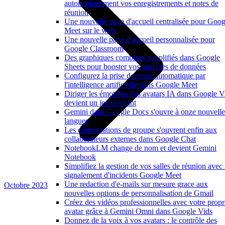
automatiquement vos enregistrements et notes de
réunion
Une nouvelle page d'accueil centralisée pour Goog
Meet sur le web
Une nouvelle page d'accueil personnalisée pour
Google Classroom
Des graphiques combinés simplifiés dans Google
Sheets pour booster vos analyses de données
Configurez la prise de notes automatique par
l'intelligence artificielle dans Google Meet
Diriger les émotions des avatars IA dans Google V
devient un jeu d'enfant
Gemini dans Google Docs s'ouvre à onze nouvelle
langues
Les conversations de groupe s'ouvrent enfin aux
collaborateurs externes dans Google Chat
NotebookLM change de nom et devient Gemini
Notebook
Simplifiez la gestion de vos salles de réunion avec 
signalement d'incidents Google Meet
Une redaction d'e-mails sur mesure grace aux
Octobre 2023
nouvelles options de personnalisation de Gmail
Créez des vidéos professionnelles avec votre propr
avatar grâce à Gemini Omni dans Google Vids
Donnez de la voix à vos avatars : le contrôle des