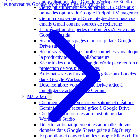
automatisations dans Google Workspace Studio
les nouveautés Google Workspace à ne pas manquer
Gérez plus finement vos appareils iOS grâce aux
nouvelles options de Google Endpoint Manageme
Gemini dans Google Drive intègre désormais vos
emails Gmail comme sources de recherche
La prévention des pertes de données s'invite dans
Google Agenda
Scanner plusieurs pages d'un coup dans Google
Drive sur Android
Sécurisez vos données professionnelles sans bloqu
la productivité de vos collaborateurs
Sécurité des données : Google Workspace renforce
protection de vos pièces jointes
Automatisez vos flux de travail grâce aux boucles
dans Google Workspace Studio
Désencombrez votre Google Drive grâce à
l'intelligence artificielle de Gemini
Mai 2026
Comment partager vos conversations et créations
Gemini en toute sécurité grâce à Google Drive
Contrôle accru pour les administrateurs dans
Workspace Studio
Détecter automatiquement les anomalies de vos
données dans Google Sheets grâce à BigQuery
Exportation et conversion des Google Slides chiffr