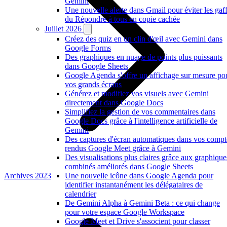
Gemini
Une nouvelle alerte dans Gmail pour éviter les gaf
du Répondre à tous en copie cachée
Juillet 2026
Créez des quiz en un clin d'œil avec Gemini dans
Google Forms
Des graphiques en nuage de points plus puissants
dans Google Sheets
Google Agenda s'offre un affichage sur mesure po
vos grands écrans
Générez et modifiez vos visuels avec Gemini
directement dans Google Docs
Simplifiez la gestion de vos commentaires dans
Google Docs grâce à l'intelligence artificielle de
Gemini
Des captures d'écran automatiques dans vos compt
rendus Google Meet grâce à Gemini
Des visualisations plus claires grâce aux graphique
combinés améliorés dans Google Sheets
Archives 2023
Une nouvelle icône dans Google Agenda pour
identifier instantanément les délégataires de
calendrier
De Gemini Alpha à Gemini Beta : ce qui change
pour votre espace Google Workspace
Google Meet et Drive s'associent pour classer