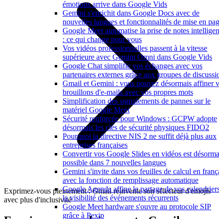
émotions arrive dans Google Vids
Gemini s'enrichit dans Google Docs avec de
nouvelles langues et fonctionnalités de mise en pa
Google Meet automatise la prise de notes intelligen
: ce qui change pour vous
Vos vidéos professionnelles passent à la vitesse
supérieure avec Gemini Omni dans Google Vids
Google Chat simplifie vos échanges avec vos
partenaires externes grâce aux groupes de discussi
Gmail et Gemini : vous pouvez désormais affiner 
brouillons d'e-mails avec vos propres mots
Simplification des signalements de pannes sur le
matériel Google Meet
Sécurité renforcée pour Windows : GCPW adopte
désormais les clés de sécurité physiques FIDO2
Pourquoi la directive NIS 2 ne suffit déjà plus aux
entreprises françaises
Convertir vos Google Slides en vidéos est désorma
possible dans 7 nouvelles langues
Gemini s'invite dans vos feuilles de calcul en franç
avec la fonction de remplissage automatique
Google Agenda affine le partage de vos calendriers
Exprimez-vous pleinement : Gmail réinvente son sélecteur d'emojis
la visibilité des événements récurrents
avec plus d'inclusivité
Google Meet hardware s'ouvre au protocole SIP
grâce à Pexip