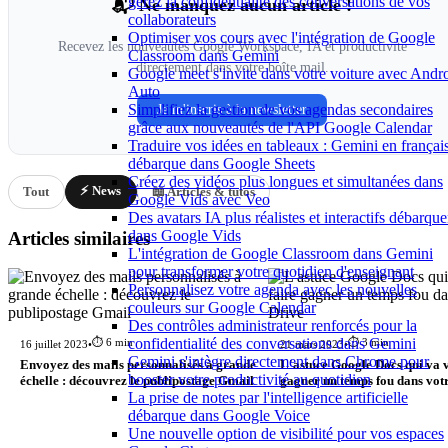
gérez la confidentialité des conversations de vos
📬 Ne manquez aucun article !
collaborateurs
Optimiser vos cours avec l'intégration de Google
Recevez les nouveautés Google Workspace, IA et productivité
Classroom dans Gemini
directement dans votre boîte mail.
Google meet s'invite dans votre voiture avec Andr
Auto
Simplifiez la gestion de vos agendas secondaires
Je m'inscris à la newsletter
grâce aux nouveautés de l'API Google Calendar
Traduire vos idées en tableaux : Gemini en françai
débarque dans Google Sheets
Créez des vidéos plus longues et simultanées dans
⚡ News
Tout
📖 Articles & tutos
Google Vids avec Veo
Des avatars IA plus réalistes et interactifs débarque
dans Google Vids
Articles similaires
L'intégration de Google Classroom dans Gemini
pour transformer votre quotidien d'enseignant
Personnalisez votre agenda avec les nouvelles
couleurs sur Google Calendar
Des contrôles administrateur renforcés pour la
confidentialité des conversations dans Gemini
⏱️ 6 min
⏱️ 3 min
16 juillet 2023
•
21 mars 2023
•
Gemini s'intègre directement dans Chrome pour
Envoyez des mails personnalisés à grande
L'astuce Google Docs qui va v
booster votre productivité au quotidien
échelle : découvrez le publipostage Gmail
gagner un temps fou dans vot
La prise de notes par l'intelligence artificielle
débarque dans Google Voice
Une nouvelle option de visibilité pour vos espaces