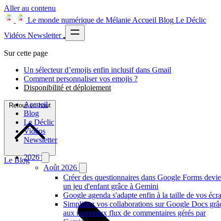
Aller au contenu
Le monde numérique de Mélanie
Accueil
Blog
Le Déclic
Vidéos
Newsletter
Sur cette page
Un sélecteur d’emojis enfin inclusif dans Gmail
Comment personnaliser vos emojis ?
Disponibilité et déploiement
Accueil
Retour en haut
Blog
Le Déclic
Vidéos
Newsletter
2026
Le Blog
Août 2026
Créer des questionnaires dans Google Forms devie
un jeu d'enfant grâce à Gemini
Google agenda s'adapte enfin à la taille de vos écr
Simplifiez vos collaborations sur Google Docs grâ
aux nouveaux flux de commentaires gérés par