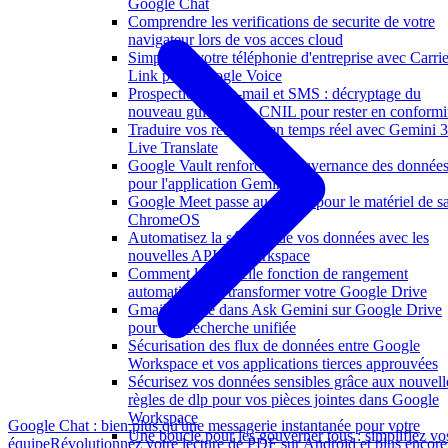
Google Chat
Comprendre les verifications de securite de votre
navigateur lors de vos acces cloud
Simplifiez votre téléphonie d'entreprise avec Carrie
Link pour Google Voice
Prospection par e-mail et SMS : décryptage du
nouveau guide de la CNIL pour rester en conformi
Traduire vos réunions en temps réel avec Gemini 3
Live Translate
Google Vault renforce la gouvernance des donnée
pour l'application Gemini
Google Meet passe au 1080p pour le matériel de sa
ChromeOS
Automatisez la sécurité de vos données avec les
nouvelles API de Workspace
Comment la nouvelle fonction de rangement
automatique va transformer votre Google Drive
Gmail s'invite dans Ask Gemini sur Google Drive
pour une recherche unifiée
Sécurisation des flux de données entre Google
Workspace et vos applications tierces approuvées
Sécurisez vos données sensibles grâce aux nouvell
règles de dlp pour vos pièces jointes dans Google
Workspace
Google Chat : bien plus qu'une messagerie instantanée pour votre
Une boucle pour les gouverner tous : simplifiez vo
équipe
Révolutionnez votre lecture de PDF sur Android et plus encore