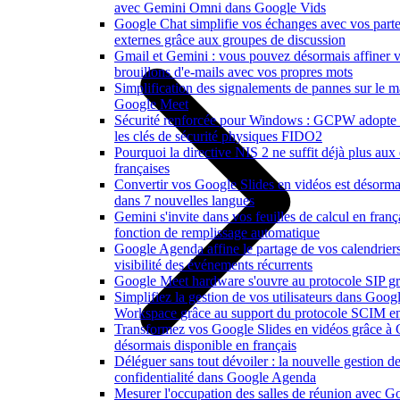
avec Gemini Omni dans Google Vids
Google Chat simplifie vos échanges avec vos parte
externes grâce aux groupes de discussion
Gmail et Gemini : vous pouvez désormais affiner 
brouillons d'e-mails avec vos propres mots
Simplification des signalements de pannes sur le ma
Google Meet
Sécurité renforcée pour Windows : GCPW adopte
les clés de sécurité physiques FIDO2
Pourquoi la directive NIS 2 ne suffit déjà plus aux 
françaises
Convertir vos Google Slides en vidéos est désorma
dans 7 nouvelles langues
Gemini s'invite dans vos feuilles de calcul en franç
fonction de remplissage automatique
Google Agenda affine le partage de vos calendriers
visibilité des événements récurrents
Google Meet hardware s'ouvre au protocole SIP gr
Simplifiez la gestion de vos utilisateurs dans Goog
Workspace grâce au support du protocole SCIM en
Transformez vos Google Slides en vidéos grâce à
désormais disponible en français
Déléguer sans tout dévoiler : la nouvelle gestion de
confidentialité dans Google Agenda
Mesurer l'occupation des salles de réunion avec 