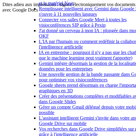
et le matériel Neat
Dites adieu aux impressions : signez électroniquement vos documents
Remplissage intelligent avec Gemini dans Google 
avec Google Docs
s'ouvre à 11 nouvelles langues
Connecter vos salles Google Meet à toutes les
visioconférences SIP grâce à Pexip
J'ai donné un cerveau à mon IA : plongée dans mo
OKF
L'IA par l'humain ou comment redéfinir la collabor
l'intelligence artificielle
IA en entreprise : pourquoi il n'y a pas que les chat
que le machine learning peut vraiment t'apporter)
Gemini intègre désormais la gestion de la localisat
données pour les entreprises
Une nouvelle gestion de la bande passante dans 
pour optimiser vos visioconférences
Google sheets prend désormais en charge l'importa
graphiques en 3D
Créer des présentations complètes et modifiables 
dans Google Slides
Gérer un compte Gmail délégué depuis votre mobil
possible
L'assistant intelligent Gemini s'invite dans votre ap
Google Drive sur mobile
Vos recherches dans Google Drive simplifiées sur
grâce à l'intelligence artificielle