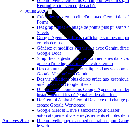
Une nouvelle alerte dans Gmail pour éviter les gaf
Répondre à tous en copie cachée
Juillet 2026
Créez des quiz en un clin d'œil avec Gemini dans
Forms
Des graphiques en nuage de points plus puissants
Sheets
Google Agenda s'offre un affichage sur mesure po
grands écrans
Générez et modifiez vos visuels avec Gemini dire
Google Docs
Simplifiez la gestion de vos commentaires dans G
grâce à l'intelligence artificielle de Gemini
Des captures d'écran automatiques dans vos compt
Google Meet grâce à Gemini
Des visualisations plus claires grâce aux graphiqu
améliorés dans Google Sheets
Une nouvelle icône dans Google Agenda pour ident
instantanément les délégataires de calendrier
De Gemini Alpha à Gemini Beta : ce qui change p
espace Google Workspace
Google Meet et Drive s'associent pour classer
automatiquement vos enregistrements et notes de r
Archives 2025
Une nouvelle page d'accueil centralisée pour Goog
le web