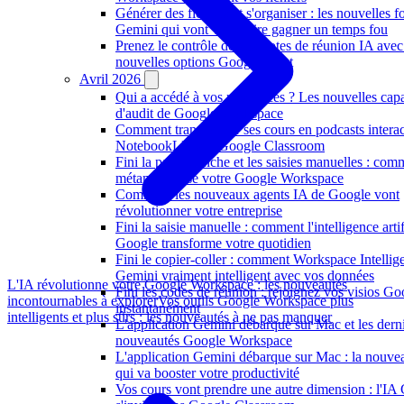
Générer des fichiers et s'organiser : les nouvelles f
Gemini qui vont vous faire gagner un temps fou
Prenez le contrôle de vos notes de réunion IA avec
nouvelles options Google Meet
Avril 2026
Qui a accédé à vos ressources ? Les nouvelles capa
d'audit de Google Workspace
Comment transformer ses cours en podcasts interac
NotebookLM sur Google Classroom
Fini la page blanche et les saisies manuelles : co
métamorphose votre Google Workspace
Comment les nouveaux agents IA de Google vont
révolutionner votre entreprise
Fini la saisie manuelle : comment l'intelligence artif
Google transforme votre quotidien
Fini le copier-coller : comment Workspace Intellig
Gemini vraiment intelligent avec vos données
L'IA révolutionne votre Google Workspace : les nouveautés
Fini les codes de réunion : rejoignez vos visios G
incontournables à explorer
Vos outils Google Workspace plus
instantanément
intelligents et plus sûrs : les nouveautés à ne pas manquer
L'application Gemini débarque sur Mac et les dern
nouveautés Google Workspace
L'application Gemini débarque sur Mac : la nouve
qui va booster votre productivité
Vos cours vont prendre une autre dimension : l'IA