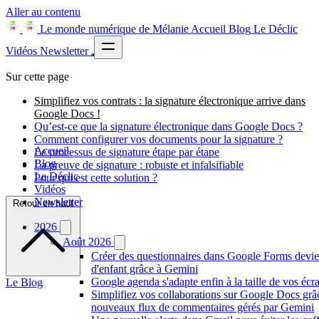
Aller au contenu
Le monde numérique de Mélanie
Accueil
Blog
Le Déclic
Vidéos
Newsletter
Sur cette page
Simplifiez vos contrats : la signature électronique arrive dans
Google Docs !
Qu’est-ce que la signature électronique dans Google Docs ?
Comment configurer vos documents pour la signature ?
Accueil
Le processus de signature étape par étape
Blog
La preuve de signature : robuste et infalsifiable
Le Déclic
Pour qui est cette solution ?
Vidéos
Newsletter
Retour en haut
2026
Août 2026
Créer des questionnaires dans Google Forms devie
d'enfant grâce à Gemini
Google agenda s'adapte enfin à la taille de vos écr
Le Blog
Simplifiez vos collaborations sur Google Docs grâ
nouveaux flux de commentaires gérés par Gemini