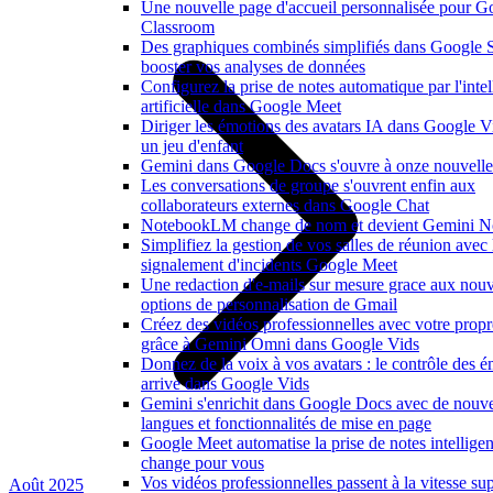
Une nouvelle page d'accueil personnalisée pour G
Classroom
Des graphiques combinés simplifiés dans Google 
booster vos analyses de données
Configurez la prise de notes automatique par l'inte
artificielle dans Google Meet
Diriger les émotions des avatars IA dans Google V
un jeu d'enfant
Gemini dans Google Docs s'ouvre à onze nouvelle
Les conversations de groupe s'ouvrent enfin aux
collaborateurs externes dans Google Chat
NotebookLM change de nom et devient Gemini N
Simplifiez la gestion de vos salles de réunion avec 
signalement d'incidents Google Meet
Une redaction d'e-mails sur mesure grace aux nouv
options de personnalisation de Gmail
Créez des vidéos professionnelles avec votre propr
grâce à Gemini Omni dans Google Vids
Donnez de la voix à vos avatars : le contrôle des 
arrive dans Google Vids
Gemini s'enrichit dans Google Docs avec de nouve
langues et fonctionnalités de mise en page
Google Meet automatise la prise de notes intelligen
change pour vous
Vos vidéos professionnelles passent à la vitesse su
Août 2025