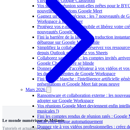
s'invite dans Google Classroom
Vos salles de réunion sont-elles prêtes pour le B
nouvelles intégrations Google Meet
Gagnez un temps précieux : les 7 nouveautés de 
Workspace à ne pas rater
Protégez vos e-mails sur mobile et libérez votre créa
nouveautés Google à activer
Fini la barrière de la langue : la traduction instanta
débarque sur Google Meet mobile
Simplifiez la collaboration : réservez vos ressourc
depuis Outlook et fiabilisez vos Sheets
Collaborez sans limites : les comptes invités arriven
Google Chat et Drive se blinde
Donnez un coup d'accélérateur à vos vidéos et vos 
les dernières pépites de Google Workspace
Fini la page blanche : l'intelligence artificielle gén
présentations et Google Meet fait peau neuve
Mars 2026
Ransomware et collaboration externe : les nouveau
adopter sur Google Workspace
Vos réunions Google Meet deviennent enfin intellig
musicales !)
Fini les comptes rendus de réunion ratés : Google 
Le monde numérique de Mélanie
enfin votre langue automatiquement
Donnez vie à vos vidéos professionnelles : créez 
Tutoriels et actualités Google