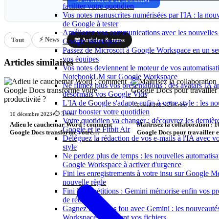
faciliter votre quotidien
Vos notes manuscrites numérisées par l'IA : la nouv
de Google à tester
Améliorez vos communications avec les nouvelles 
⚡ News
Tout
📖 Articles & tutos
Google Workspace
Passez de Microsoft à Google Workspace en un seu
vos équipes
Articles similaires
Vos notes deviennent le moteur de vos automatisat
NotebookLM sur Google Workspace
Ne filmez plus vos présentations : des avatars IA 
désormais vos Google Vids
L'IA de Google s'adapte enfin à votre style : les n
⏱️ 6 min
9 avril 2023
•
pour booster votre quotidien
⏱️ 3 min
10 décembre 2023
•
Votre quotidien va changer : découvrez les dernièr
Adieu le cauchemar Word : comment
Maîtrisez la collaboration : 1
Google et le Fitbit Air
Google Docs transforme votre
Google Docs pour travailler 
Déléguez la rédaction de vos e-mails à l'IA avec v
productivité ?
style
Ne perdez plus de temps : les nouvelles automatisa
Google Workspace à activer d'urgence
Fini les enregistrements à votre insu sur Google Me
nouvelle règle
Fini les répétitions : Gemini mémorise enfin vos p
de rédaction
Gagnez un temps fou avec Gemini : les nouveauté
Workspace qui créent vos fichiers