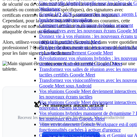
Une nouvelle identité visuelle pour les icônes de 
de sécurité ou de conformité légale très élevé (comme certains actes
Workspace
notariés ou contrats financiers spécifiques), des signatures avec
Google I/O 2026 : comment les nouveaux agents 
certificats externes de niveau 2 ou 3 pourraient être requises.
bouleverser votre quotidien
Cependant, pour la grande majorité des opérations courantes, cette
Comment rendre vos réunions hybrides vraiment
approche est non seulement suffisante mais aussi reconnue et non
collaboratives avec les nouveaux écrans Google M
attaquable devant un tribunal.
Donnez vie à vos réunions : les nouveaux écrans ta
interactifs certifiés Google Meet
Alors, utilisez-vous déjà la signature électronique dans votre quotidie
Fini les réunions passives : les nouveaux écrans A
professionnel ? Quels types de documents aimeriez-vous dématérialis
et Logitech transforment Google Meet
pour les faire signer plus facilement ?
Révolutionnez vos réunions hybrides : les nouvea
tactiles sous Android certifiés Google Meet
Transformez vos salles de réunion avec les nouvea
tactiles certifiés Google Meet
Transformez vos visioconférences avec les nouvea
Google Meet sous Android
Vos réunions Google Meet deviennent interactives
les nouveaux écrans tactiles
Vos réunions Google Meet deviennent interactives
📬 Ne manquez aucun article !
nouveaux écrans tactiles Android
Vos réunions hybrides manquent de dynamisme ?
Recevez les nouveautés Google Workspace, IA et productivité
les nouveaux écrans Google Meet
directement dans votre boîte mail.
Votre environnement Google Workspace est-il opti
fonctionnalités cachées à activer d'urgence
Comment le nouveau Googlebook et Gemini sur A
Je m'inscris à la newsletter