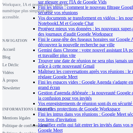
sur mesure avec l'IA de Google Vids
Workspace, IA et productivité, pour un
Fini les intrus : comment le nouveau filtrage Goog
numérique plus simple et plus
sécurise vos réunions
accessible.
Vos documents se transforment en vidéos : les nou
NotebookLM et Google Chat
Protégez mieux vos données : les nouveaux super-
des journaux d'audit Google Workspace
Fini le casse-tête des fuseaux horaires sur Google
NAVIGATION
découvrez la nouvelle recherche par ville
Accueil
Gemini dans Chrome : votre nouvel assistant IA p
et travailler plus vite
Blog
Trouver une date de réunion ne sera plus jamais un
Le Déclic
grâce à cette nouveauté Gmail
Maîtrisez les conversations après vos réunions : l
Vidéos
réglage Google Meet
À propos
Fini les espaces vides : Google Agenda s'adapte en
grand écran
Newsletter
Gestion d'agenda déléguée : la nouveauté Google q
la confusion pour vos invités
Vos enregistrements de réunion sont-ils en sécurité
nouvelles protections de Google Workspace
INFORMATIONS LÉGALES
Fini les intrus dans vos réunions : Google Meet séc
Mentions légales
vos liens d'invitation
Identifiez enfin qui fait entrer les invités dans vos 
Politique de confidentialité
Google Meet