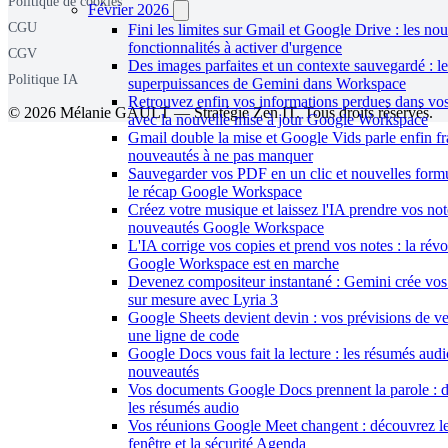
Politique de cookies
Février 2026
CGU
Fini les limites sur Gmail et Google Drive : les nou
fonctionnalités à activer d'urgence
CGV
Des images parfaites et un contexte sauvegardé : l
Politique IA
superpuissances de Gemini dans Workspace
Retrouvez enfin vos informations perdues dans vo
© 2026 Mélanie GAULT — Stratégie Zen IT. Tous droits réservés.
avec la nouvelle mise à jour Google Workspace
Gmail double la mise et Google Vids parle enfin fra
nouveautés à ne pas manquer
Sauvegarder vos PDF en un clic et nouvelles formu
le récap Google Workspace
Créez votre musique et laissez l'IA prendre vos note
nouveautés Google Workspace
L'IA corrige vos copies et prend vos notes : la révo
Google Workspace est en marche
Devenez compositeur instantané : Gemini crée vo
sur mesure avec Lyria 3
Google Sheets devient devin : vos prévisions de ve
une ligne de code
Google Docs vous fait la lecture : les résumés audi
nouveautés
Vos documents Google Docs prennent la parole : 
les résumés audio
Vos réunions Google Meet changent : découvrez 
fenêtre et la sécurité Agenda