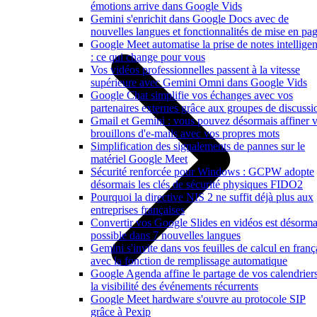
émotions arrive dans Google Vids
Gemini s'enrichit dans Google Docs avec de
nouvelles langues et fonctionnalités de mise en pa
Google Meet automatise la prise de notes intelligen
: ce qui change pour vous
Vos vidéos professionnelles passent à la vitesse
supérieure avec Gemini Omni dans Google Vids
Google Chat simplifie vos échanges avec vos
partenaires externes grâce aux groupes de discussi
Gmail et Gemini : vous pouvez désormais affiner 
brouillons d'e-mails avec vos propres mots
Simplification des signalements de pannes sur le
matériel Google Meet
Sécurité renforcée pour Windows : GCPW adopte
désormais les clés de sécurité physiques FIDO2
Pourquoi la directive NIS 2 ne suffit déjà plus aux
entreprises françaises
Convertir vos Google Slides en vidéos est désorma
possible dans 7 nouvelles langues
Gemini s'invite dans vos feuilles de calcul en franç
avec la fonction de remplissage automatique
Google Agenda affine le partage de vos calendriers
la visibilité des événements récurrents
Google Meet hardware s'ouvre au protocole SIP
grâce à Pexip