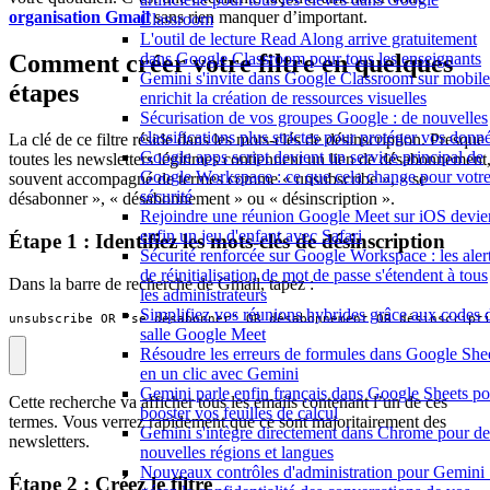
organisation Gmail
sans rien manquer d’important.
Classroom
L'outil de lecture Read Along arrive gratuitement
dans Google Classroom pour tous les enseignants
Comment créer votre filtre en quelques
Gemini s'invite dans Google Classroom sur mobile
étapes
enrichit la création de ressources visuelles
Sécurisation de vos groupes Google : de nouvelles
classifications plus strictes pour protéger vos donn
La clé de ce filtre réside dans les mots-clés de désinscription. Presque
Google apps script devient un service principal de
toutes les newsletters légitimes contiennent un lien de désabonnement
Google Workspace : ce que cela change pour votr
souvent accompagné de termes comme « unsubscribe », « se
sécurité
désabonner », « désabonnement » ou « désinscription ».
Rejoindre une réunion Google Meet sur iOS devie
enfin un jeu d'enfant avec Safari
Étape 1 : Identifiez les mots-clés de désinscription
Sécurité renforcée sur Google Workspace : les aler
de réinitialisation de mot de passe s'étendent à tous
Dans la barre de recherche de Gmail, tapez :
les administrateurs
Simplifiez vos réunions hybrides grâce aux codes 
unsubscribe OR "se désabonner" OR désabonnement OR désinscript
salle Google Meet
Résoudre les erreurs de formules dans Google She
en un clic avec Gemini
Gemini parle enfin français dans Google Sheets po
Cette recherche va afficher tous les emails contenant l’un de ces
booster vos feuilles de calcul
termes. Vous verrez rapidement que ce sont majoritairement des
Gemini s'intègre directement dans Chrome pour de
newsletters.
nouvelles régions et langues
Nouveaux contrôles d'administration pour Gemini 
Étape 2 : Créez le filtre