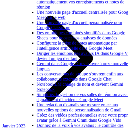
automatiquement vos enregistrements et notes de
réunion
Une nouvelle page d'accueil centralisée pour Goog
Meet sur le web
Une nouvelle page d'accueil personnalisée pour
Google Classroom
Des graphiques combinés simplifiés dans Google
Sheets pour booster vos analyses de données
Configurez la prise de notes automatique par
l'intelligence artificielle dans Google Meet
Diriger les émotions des avatars IA dans Google V
devient un jeu d'enfant
Gemini dans Google Docs s'ouvre à onze nouvelle
langues
Les conversations de groupe s'ouvrent enfin aux
collaborateurs externes dans Google Chat
NotebookLM change de nom et devient Gemini
Notebook
Simplifiez la gestion de vos salles de réunion avec 
signalement d'incidents Google Meet
Une redaction d'e-mails sur mesure grace aux
nouvelles options de personnalisation de Gmail
Créez des vidéos professionnelles avec votre propr
avatar grâce à Gemini Omni dans Google Vids
Donnez de la voix à vos avatars : le contrôle des
Janvier 2023