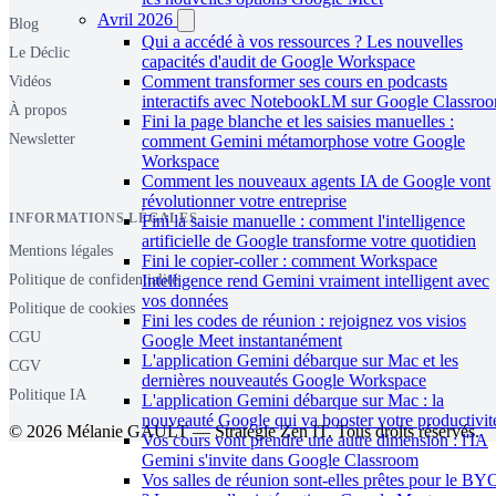
Avril 2026
Blog
Qui a accédé à vos ressources ? Les nouvelles
Le Déclic
capacités d'audit de Google Workspace
Comment transformer ses cours en podcasts
Vidéos
interactifs avec NotebookLM sur Google Classro
À propos
Fini la page blanche et les saisies manuelles :
Newsletter
comment Gemini métamorphose votre Google
Workspace
Comment les nouveaux agents IA de Google vont
révolutionner votre entreprise
INFORMATIONS LÉGALES
Fini la saisie manuelle : comment l'intelligence
artificielle de Google transforme votre quotidien
Mentions légales
Fini le copier-coller : comment Workspace
Politique de confidentialité
Intelligence rend Gemini vraiment intelligent avec
vos données
Politique de cookies
Fini les codes de réunion : rejoignez vos visios
CGU
Google Meet instantanément
L'application Gemini débarque sur Mac et les
CGV
dernières nouveautés Google Workspace
Politique IA
L'application Gemini débarque sur Mac : la
nouveauté Google qui va booster votre productivit
© 2026 Mélanie GAULT — Stratégie Zen IT. Tous droits réservés.
Vos cours vont prendre une autre dimension : l'IA
Gemini s'invite dans Google Classroom
Vos salles de réunion sont-elles prêtes pour le B