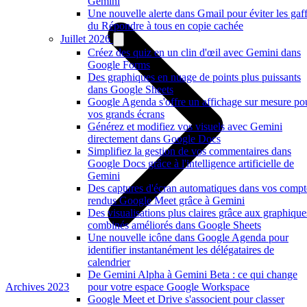
Gemini
Une nouvelle alerte dans Gmail pour éviter les gaf
du Répondre à tous en copie cachée
Juillet 2026
Créez des quiz en un clin d'œil avec Gemini dans
Google Forms
Des graphiques en nuage de points plus puissants
dans Google Sheets
Google Agenda s'offre un affichage sur mesure po
vos grands écrans
Générez et modifiez vos visuels avec Gemini
directement dans Google Docs
Simplifiez la gestion de vos commentaires dans
Google Docs grâce à l'intelligence artificielle de
Gemini
Des captures d'écran automatiques dans vos compt
rendus Google Meet grâce à Gemini
Des visualisations plus claires grâce aux graphique
combinés améliorés dans Google Sheets
Une nouvelle icône dans Google Agenda pour
identifier instantanément les délégataires de
calendrier
De Gemini Alpha à Gemini Beta : ce qui change
Archives 2023
pour votre espace Google Workspace
Google Meet et Drive s'associent pour classer