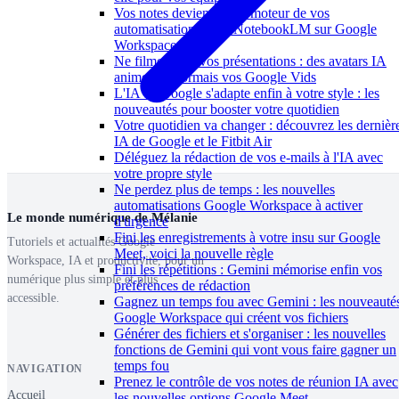
Vos notes deviennent le moteur de vos
automatisations avec NotebookLM sur Google
Workspace
Ne filmez plus vos présentations : des avatars IA
animent désormais vos Google Vids
L'IA de Google s'adapte enfin à votre style : les
nouveautés pour booster votre quotidien
Votre quotidien va changer : découvrez les dernièr
IA de Google et le Fitbit Air
Déléguez la rédaction de vos e-mails à l'IA avec
votre propre style
Ne perdez plus de temps : les nouvelles
automatisations Google Workspace à activer
Le monde numérique de Mélanie
d'urgence
Fini les enregistrements à votre insu sur Google
Tutoriels et actualités Google
Meet, voici la nouvelle règle
Workspace, IA et productivité, pour un
Fini les répétitions : Gemini mémorise enfin vos
numérique plus simple et plus
préférences de rédaction
accessible.
Gagnez un temps fou avec Gemini : les nouveauté
Google Workspace qui créent vos fichiers
Générer des fichiers et s'organiser : les nouvelles
fonctions de Gemini qui vont vous faire gagner un
temps fou
NAVIGATION
Prenez le contrôle de vos notes de réunion IA avec
Accueil
les nouvelles options Google Meet