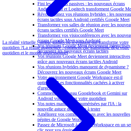
Fini les réunions passives : les nouveaux écrans
Android Neat et Logitech transforment Google Me
Révolutionnez vos réunions hybrides : les nouvea
écrans tactiles sous Android certifiés Google Meet
Transformez vos salles de réunion avec les nouve
écrans tactiles certifiés Google Meet
Transformez vos visioconférences avec les nouve
écrans Google Meet sous Android
La réalité virtuelle : simple gadget ou révolution qui transforme votre
Vos réunions Google Meet deviennent interactives 
quotidien ?
La réalité augmentée : comment elle transforme déjà votre
découvrez les nouveaux écrans tactiles
quotidien et le monde professionnel
Vos réunions Google Meet deviennent interactives
grâce aux nouveaux écrans tactiles Android
Vos réunions hybrides manquent de dynamisme ?
Découvrez les nouveaux écrans Google Meet
Votre environnement Google Workspace est-il
optimisé ? Les fonctionnalités cachées à activer
d'urgence
Comment le nouveau Googlebook et Gemini sur
Android vont faciliter votre quotidien
Vos notes manuscrites numérisées par l'IA : la
nouvelle astuce de Google à tester
Améliorez vos communications avec les nouvelles
pépites de Google Workspace
Passez de Microsoft à Google Workspace en un se
clic pour vos équipes