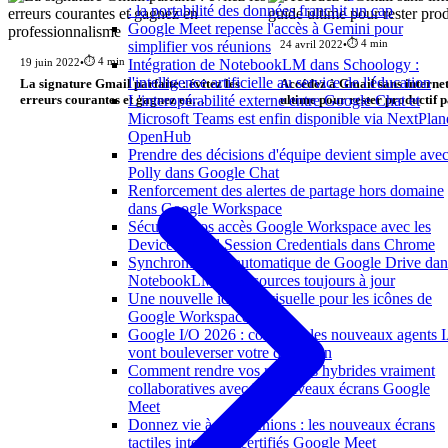
: la portabilité des données franchit un cap
Google Meet repense l'accès à Gemini pour
⏱️ 4 min
simplifier vos réunions
24 avril 2022
•
⏱️ 4 min
Intégration de NotebookLM dans Schoology :
19 juin 2022
•
l'intelligence artificielle au service de l'éducation
La signature Gmail parfaite : évitez les
Accédez à Gmail sans internet 
L'interopérabilité externe entre Google Chat et
erreurs courantes et gagnez en
ultime pour rester productif 
professionnalisme
Microsoft Teams est enfin disponible via NextPlan
OpenHub
Prendre des décisions d'équipe devient simple ave
Polly dans Google Chat
Renforcement des alertes de partage hors domaine
dans Google Workspace
Sécurisez vos accès Google Workspace avec les
Device Bound Session Credentials dans Chrome
Synchronisation automatique de Google Drive dan
NotebookLM : vos sources toujours à jour
Une nouvelle identité visuelle pour les icônes de
Google Workspace
Google I/O 2026 : comment les nouveaux agents 
vont bouleverser votre quotidien
Comment rendre vos réunions hybrides vraiment
collaboratives avec les nouveaux écrans Google
Meet
Donnez vie à vos réunions : les nouveaux écrans
tactiles interactifs certifiés Google Meet