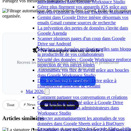
Partagez vos meilleures pratiques en commentaire !
automatisations dans Google Workspace Studio
Gérez plus finement vos appareils iOS grâce aux
nouvelles options de Google Endpoint Manageme
Gemini dans Google Drive intègre désormais vos
emails Gmail comme sources de recherche
La prévention des pertes de données s'invite dans
Google Agenda
Scanner plusieurs pages d'un coup dans Google
Drive sur Android
Sécurisez vos données professionnelles sans bloqu
📬 Ne manquez aucun article !
la productivité de vos collaborateurs
Sécurité des données : Google Workspace renforce
Recevez les nouveautés Google Workspace, IA et productivité
protection de vos pièces jointes
directement dans votre boîte mail.
Automatisez vos flux de travail grâce aux boucles
dans Google Workspace Studio
Désencombrez votre Google Drive grâce à
Je m'inscris à la newsletter
l'intelligence artificielle de Gemini
Mai 2026
Comment partager vos conversations et créations
Gemini en toute sécurité grâce à Google Drive
⚡ News
Tout
📖 Articles & tutos
Contrôle accru pour les administrateurs dans
Workspace Studio
Articles similaires
Détecter automatiquement les anomalies de vos
données dans Google Sheets grâce à BigQuery
Exportation et conversion des Google Slides chiffr