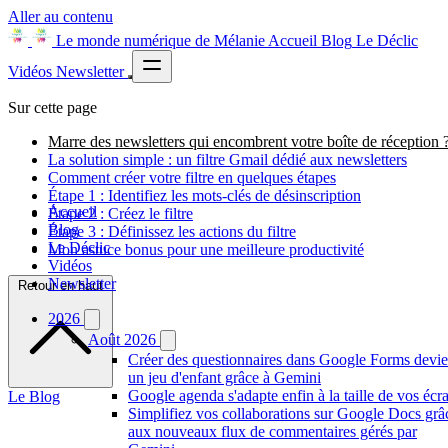
Aller au contenu
Le monde numérique de Mélanie
Accueil
Blog
Le Déclic
Vidéos
Newsletter
Sur cette page
Marre des newsletters qui encombrent votre boîte de réception 
La solution simple : un filtre Gmail dédié aux newsletters
Comment créer votre filtre en quelques étapes
Étape 1 : Identifiez les mots-clés de désinscription
Accueil
Étape 2 : Créez le filtre
Blog
Étape 3 : Définissez les actions du filtre
Le Déclic
Mon astuce bonus pour une meilleure productivité
Vidéos
Newsletter
Retour en haut
2026
Août 2026
Créer des questionnaires dans Google Forms devie
un jeu d'enfant grâce à Gemini
Google agenda s'adapte enfin à la taille de vos écr
Le Blog
Simplifiez vos collaborations sur Google Docs grâ
aux nouveaux flux de commentaires gérés par