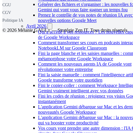
Générer des fichiers et s'organiser : les nouvelles f
CGU
Gemini qui vont vous faire gagner un temps fou
CGV
Prenez le contrôle de vos notes de réunion IA avec
nouvelles options Google Meet
Politique IA
Avril 2026
© 2026 Mélanie GAULT — Stratégie Zen IT. Tous droits réservés.
Qui a accédé à vos ressources ? Les nouvelles capa
de Google Workspace
Comment transformer ses cours en podcasts interac
NotebookLM sur Google Classroom
Fini la page blanche et les saisies manuelles : co
métamorphose votre Google Workspace
Comment les nouveaux agents IA de Google vont
révolutionner votre entreprise
Fini la saisie manuelle : comment l'intelligence artif
Google transforme votre quotidien
Fini le copier-coller : comment Workspace Intellig
Gemini vraiment intelligent avec vos données
Fini les codes de réunion : rejoignez vos visios G
instantanément
L'application Gemini débarque sur Mac et les dern
nouveautés Google Workspace
L'application Gemini débarque sur Mac : la nouve
qui va booster votre productivité
Vos cours vont prendre une autre dimension : l'IA