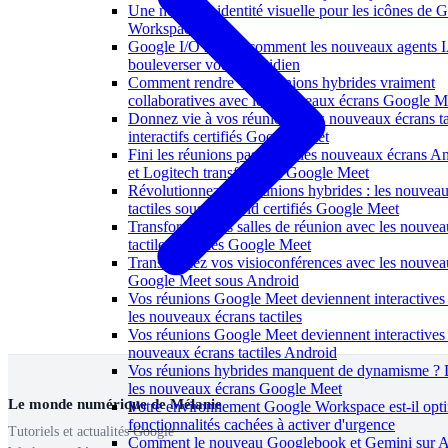
Une nouvelle identité visuelle pour les icônes de 
Workspace
Google I/O 2026 : comment les nouveaux agents 
bouleverser votre quotidien
Comment rendre vos réunions hybrides vraiment
collaboratives avec les nouveaux écrans Google M
Donnez vie à vos réunions : les nouveaux écrans ta
interactifs certifiés Google Meet
Fini les réunions passives : les nouveaux écrans A
et Logitech transforment Google Meet
Révolutionnez vos réunions hybrides : les nouvea
tactiles sous Android certifiés Google Meet
Transformez vos salles de réunion avec les nouvea
tactiles certifiés Google Meet
Transformez vos visioconférences avec les nouvea
Google Meet sous Android
Vos réunions Google Meet deviennent interactives
les nouveaux écrans tactiles
Vos réunions Google Meet deviennent interactives
nouveaux écrans tactiles Android
Vos réunions hybrides manquent de dynamisme ?
les nouveaux écrans Google Meet
Le monde numérique de Mélanie
Votre environnement Google Workspace est-il opti
fonctionnalités cachées à activer d'urgence
Tutoriels et actualités Google
Comment le nouveau Googlebook et Gemini sur A