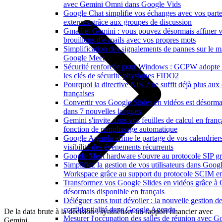
avec Gemini Omni dans Google Vids
Google Chat simplifie vos échanges avec vos parte
externes grâce aux groupes de discussion
Gmail et Gemini : vous pouvez désormais affiner 
brouillons d'e-mails avec vos propres mots
Simplification des signalements de pannes sur le ma
Google Meet
Sécurité renforcée pour Windows : GCPW adopte
les clés de sécurité physiques FIDO2
Pourquoi la directive NIS 2 ne suffit déjà plus aux 
françaises
Convertir vos Google Slides en vidéos est désorma
dans 7 nouvelles langues
Gemini s'invite dans vos feuilles de calcul en franç
fonction de remplissage automatique
Google Agenda affine le partage de vos calendriers
visibilité des événements récurrents
Google Meet hardware s'ouvre au protocole SIP gr
Simplifiez la gestion de vos utilisateurs dans Goog
Workspace grâce au support du protocole SCIM en
Transformez vos Google Slides en vidéos grâce à
désormais disponible en français
Déléguer sans tout dévoiler : la nouvelle gestion de
confidentialité dans Google Agenda
De la data brute à la décision : synthétiser un rapport financier avec
Mesurer l'occupation des salles de réunion avec 
Gemini