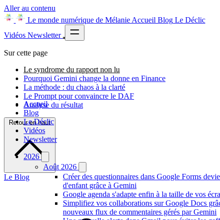
Aller au contenu
Le monde numérique de Mélanie
Accueil
Blog
Le Déclic
Vidéos
Newsletter
Sur cette page
Le syndrome du rapport non lu
Pourquoi Gemini change la donne en Finance
La méthode : du chaos à la clarté
Le Prompt pour convaincre le DAF
Accueil
Analyse du résultat
Blog
Le Déclic
Retour en haut
Vidéos
Newsletter
2026
Août 2026
Créer des questionnaires dans Google Forms devie
Le Blog
d'enfant grâce à Gemini
Google agenda s'adapte enfin à la taille de vos écr
Simplifiez vos collaborations sur Google Docs grâ
nouveaux flux de commentaires gérés par Gemini