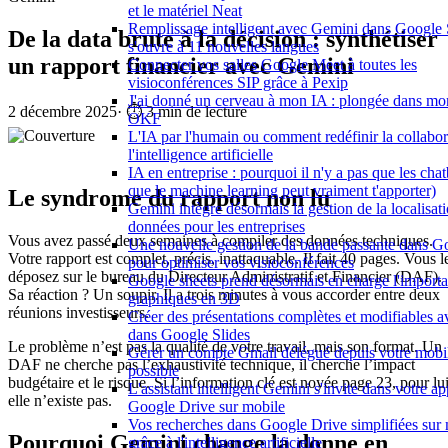
et le matériel Neat
Remplissage intelligent avec Gemini dans Google 
De la data brute à la décision : synthétiser
s'ouvre à 11 nouvelles langues
un rapport financier avec Gemini
Connecter vos salles Google Meet à toutes les
visioconférences SIP grâce à Pexip
J'ai donné un cerveau à mon IA : plongée dans mo
2 décembre 2025
·
⏱️ 3 min de lecture
OKF
L'IA par l'humain ou comment redéfinir la collabor
l'intelligence artificielle
IA en entreprise : pourquoi il n'y a pas que les chat
que le machine learning peut vraiment t'apporter)
Le syndrome du rapport non lu
Gemini intègre désormais la gestion de la localisat
données pour les entreprises
Vous avez passé deux semaines à compiler des données techniques.
Une nouvelle gestion de la bande passante dans 
Votre rapport est complet, précis, inattaquable. Il fait 40 pages. Vous l
pour optimiser vos visioconférences
déposez sur le bureau du Directeur Administratif et Financier (DAF).
Google sheets prend désormais en charge l'importa
Sa réaction ? Un soupir. Il a trois minutes à vous accorder entre deux
graphiques en 3D
réunions investisseurs.
Créer des présentations complètes et modifiables 
dans Google Slides
Le problème n’est pas la qualité de votre travail, mais son format. Un
Gérer un compte Gmail délégué depuis votre mobil
DAF ne cherche pas l’exhaustivité technique, il cherche l’impact
possible
budgétaire et le risque. Si l’information clé est noyée page 23, pour lui
L'assistant intelligent Gemini s'invite dans votre ap
elle n’existe pas.
Google Drive sur mobile
Vos recherches dans Google Drive simplifiées sur
Pourquoi Gemini change la donne en
grâce à l'intelligence artificielle