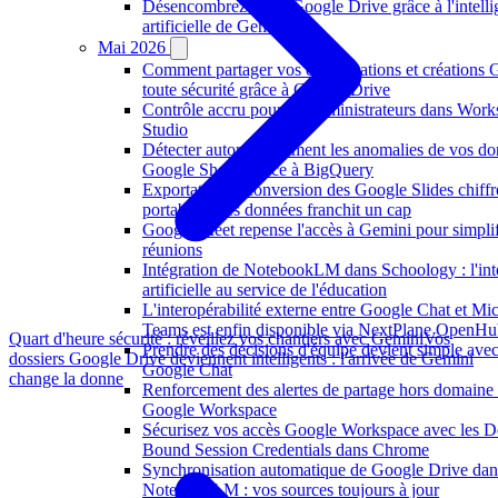
Désencombrez votre Google Drive grâce à l'intell
artificielle de Gemini
Mai 2026
Comment partager vos conversations et créations 
toute sécurité grâce à Google Drive
Contrôle accru pour les administrateurs dans Wor
Studio
Détecter automatiquement les anomalies de vos d
Google Sheets grâce à BigQuery
Exportation et conversion des Google Slides chiffré
portabilité des données franchit un cap
Google Meet repense l'accès à Gemini pour simplif
réunions
Intégration de NotebookLM dans Schoology : l'int
artificielle au service de l'éducation
L'interopérabilité externe entre Google Chat et Mic
Teams est enfin disponible via NextPlane OpenH
Quart d'heure sécurité : réveillez vos chantiers avec Gemini
Vos
Prendre des décisions d'équipe devient simple ave
dossiers Google Drive deviennent intelligents : l'arrivée de Gemini
Google Chat
change la donne
Renforcement des alertes de partage hors domaine
Google Workspace
Sécurisez vos accès Google Workspace avec les D
Bound Session Credentials dans Chrome
Synchronisation automatique de Google Drive dan
NotebookLM : vos sources toujours à jour