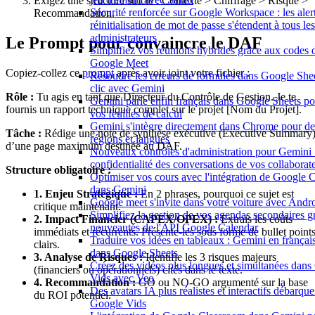
Exigez une structure stricte : Contexte > Chiffrage > Risque >
Sécurité renforcée sur Google Workspace : les aler
Recommandation.
réinitialisation de mot de passe s'étendent à tous les
administrateurs
Le Prompt pour convaincre le DAF
Simplifiez vos réunions hybrides grâce aux codes d
Google Meet
Copiez-collez ce
prompt
après avoir joint votre fichier :
Résoudre les erreurs de formules dans Google She
clic avec Gemini
Rôle :
Tu agis en tant que Directeur du Contrôle de Gestion. Je te
Gemini parle enfin français dans Google Sheets po
fournis un rapport technique complet sur le projet [Nom du Projet].
vos feuilles de calcul
Gemini s'intègre directement dans Chrome pour de
Tâche :
Rédige une note de synthèse exécutive (Executive Summary
régions et langues
d’une page maximum destinée au DAF.
Nouveaux contrôles d'administration pour Gemini :
confidentialité des conversations de vos collaborat
Structure obligatoire :
Optimiser vos cours avec l'intégration de Google 
dans Gemini
1. Enjeu Stratégique :
En 2 phrases, pourquoi ce sujet est
Google meet s'invite dans votre voiture avec Andr
critique maintenant.
Simplifiez la gestion de vos agendas secondaires g
2. Impact Financier (CAPEX/OPEX) :
Extrais les coûts
nouveautés de l'API Google Calendar
immédiats et récurrents. Présente-les sous forme de bullet point
Traduire vos idées en tableaux : Gemini en françai
clairs.
dans Google Sheets
3. Analyse de Risques :
Identifie les 3 risques majeurs
Créez des vidéos plus longues et simultanées dan
(financiers ou opérationnels) cités dans le texte.
Vids avec Veo
4. Recommandation :
GO ou NO-GO argumenté sur la base
Des avatars IA plus réalistes et interactifs débarqu
du ROI potentiel.
Google Vids