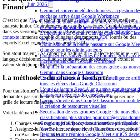
Juin 2026
Finance
Gemini et souveraineté des données : la gestion de
stockage arrive dans Google Workspace
C’est ici que l’
IA
, et spécifiquement
Gemini
, devient votre meilleur
Gestion de flotte mobile : attribuez des droits d'adm
analyste junior. Contrairement aux outils classiques, Gemini (surtout
par unité organisationnelle dans Google Workspac
dans ses versions Advanced ou Business) possède une
fenêtre de
L'intégration de Gemini Canvas dans Google Cla
contexte
immense capable d’ingérer des rapports
PDF
lourds ou des
simplifie le partage pédagogique
exports Excel complexes sans perdre le fil.
Optimisation de la bande passante sur Google Meet
change pour les administrateurs
Son atout majeur ? Sa capacité à traduire du « dialecte technique » en
Optimiser vos sauvegardes de données grâce aux e
langage décisionnel ». Il ne se contente pas de résumer ; il extrait la
incrémentiels dans Google Workspace
valeur stratégique des données.
Simplifier la préparation des cours grâce aux nouv
Gemini dans Google Classroom
La méthode : du chaos à la clarté
Une aide à la lecture boostée par l'intelligence artif
tous les élèves dans Google Classroom
L'outil de lecture Read Along arrive gratuitement
Pour transformer un pavé technique en note de synthèse percutante, n
Classroom pour tous les enseignants
demandez pas simplement un « résumé ». Vous devez imposer une
Gemini s'invite dans Google Classroom sur mobile 
grille de lecture financière.
la création de ressources visuelles
Sécurisation de vos groupes Google : de nouvelles
Voici la démarche :
classifications plus strictes pour protéger vos donn
Google apps script devient un service principal d
Chargez votre rapport (PDF/Docs) dans l’interface de Gemini.
Workspace : ce que cela change pour votre sécurit
Assignez-lui un rôle hiérarchique élevé (Contrôleur de gestion
Rejoindre une réunion Google Meet sur iOS devien
ou Bras droit du DAF).
jeu d'enfant avec Safari