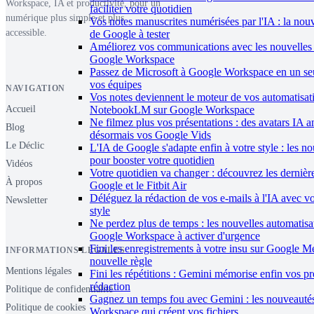
Workspace, IA et productivité, pour un
faciliter votre quotidien
numérique plus simple et plus
Vos notes manuscrites numérisées par l'IA : la nouv
accessible.
de Google à tester
Améliorez vos communications avec les nouvelles 
Google Workspace
Passez de Microsoft à Google Workspace en un seu
vos équipes
NAVIGATION
Vos notes deviennent le moteur de vos automatisat
Accueil
NotebookLM sur Google Workspace
Ne filmez plus vos présentations : des avatars IA 
Blog
désormais vos Google Vids
Le Déclic
L'IA de Google s'adapte enfin à votre style : les n
pour booster votre quotidien
Vidéos
Votre quotidien va changer : découvrez les dernièr
À propos
Google et le Fitbit Air
Déléguez la rédaction de vos e-mails à l'IA avec v
Newsletter
style
Ne perdez plus de temps : les nouvelles automatisa
Google Workspace à activer d'urgence
Fini les enregistrements à votre insu sur Google Me
INFORMATIONS LÉGALES
nouvelle règle
Mentions légales
Fini les répétitions : Gemini mémorise enfin vos p
rédaction
Politique de confidentialité
Gagnez un temps fou avec Gemini : les nouveauté
Politique de cookies
Workspace qui créent vos fichiers