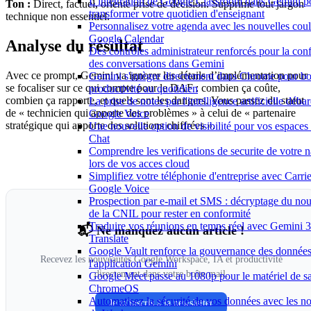
L'intégration de Google Classroom dans Gemini p
Ton :
Direct, factuel, orienté prise de décision. Supprime tout jargon
transformer votre quotidien d'enseignant
technique non essentiel.
Personnalisez votre agenda avec les nouvelles coul
Google Calendar
Analyse du résultat
Des contrôles administrateur renforcés pour la conf
des conversations dans Gemini
Avec ce prompt, Gemini va ignorer les détails d’implémentation pour
Gemini s'intègre directement dans Chrome pour bo
se focaliser sur ce qui compte pour le DAF : combien ça coûte,
productivité au quotidien
combien ça rapporte, et quels sont les dangers. Vous passez du statut
La prise de notes par l'intelligence artificielle déb
de « technicien qui apporte des problèmes » à celui de « partenaire
Google Voice
stratégique qui apporte des solutions chiffrées ».
Une nouvelle option de visibilité pour vos espace
Chat
Comprendre les verifications de securite de votre 
lors de vos acces cloud
Simplifiez votre téléphonie d'entreprise avec Carri
Google Voice
Prospection par e-mail et SMS : décryptage du no
de la CNIL pour rester en conformité
Traduire vos réunions en temps réel avec Gemini 3
📬 Ne manquez aucun article !
Translate
Google Vault renforce la gouvernance des donnée
Recevez les nouveautés Google Workspace, IA et productivité
l'application Gemini
directement dans votre boîte mail.
Google Meet passe au 1080p pour le matériel de sa
ChromeOS
Automatisez la sécurité de vos données avec les n
Je m'inscris à la newsletter