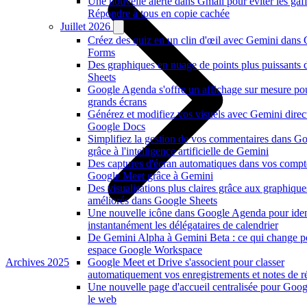
Une nouvelle alerte dans Gmail pour éviter les gaf
Répondre à tous en copie cachée
Juillet 2026
Créez des quiz en un clin d'œil avec Gemini dans
Forms
Des graphiques en nuage de points plus puissants
Sheets
Google Agenda s'offre un affichage sur mesure po
grands écrans
Générez et modifiez vos visuels avec Gemini dire
Google Docs
Simplifiez la gestion de vos commentaires dans G
grâce à l'intelligence artificielle de Gemini
Des captures d'écran automatiques dans vos compt
Google Meet grâce à Gemini
Des visualisations plus claires grâce aux graphiqu
améliorés dans Google Sheets
Une nouvelle icône dans Google Agenda pour ident
instantanément les délégataires de calendrier
De Gemini Alpha à Gemini Beta : ce qui change p
espace Google Workspace
Archives 2025
Google Meet et Drive s'associent pour classer
automatiquement vos enregistrements et notes de r
Une nouvelle page d'accueil centralisée pour Goog
le web