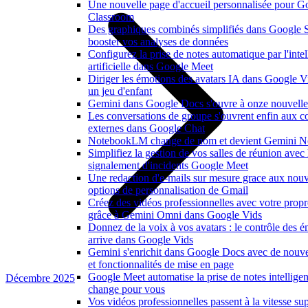
Une nouvelle page d'accueil personnalisée pour G
Classroom
Des graphiques combinés simplifiés dans Google 
booster vos analyses de données
Configurez la prise de notes automatique par l'inte
artificielle dans Google Meet
Diriger les émotions des avatars IA dans Google V
un jeu d'enfant
Gemini dans Google Docs s'ouvre à onze nouvelle
Les conversations de groupe s'ouvrent enfin aux co
externes dans Google Chat
NotebookLM change de nom et devient Gemini N
Simplifiez la gestion de vos salles de réunion avec 
signalement d'incidents Google Meet
Une redaction d'e-mails sur mesure grace aux nouv
options de personnalisation de Gmail
Créez des vidéos professionnelles avec votre propr
grâce à Gemini Omni dans Google Vids
Donnez de la voix à vos avatars : le contrôle des 
arrive dans Google Vids
Gemini s'enrichit dans Google Docs avec de nouve
et fonctionnalités de mise en page
Google Meet automatise la prise de notes intelligen
Décembre 2025
change pour vous
Vos vidéos professionnelles passent à la vitesse su