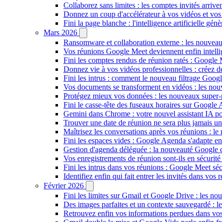
Collaborez sans limites : les comptes invités arriv
Donnez un coup d'accélérateur à vos vidéos et vos
Fini la page blanche : l'intelligence artificielle g
Mars 2026
Ransomware et collaboration externe : les nouvea
Vos réunions Google Meet deviennent enfin intellig
Fini les comptes rendus de réunion ratés : Google
Donnez vie à vos vidéos professionnelles : créez 
Fini les intrus : comment le nouveau filtrage Goog
Vos documents se transforment en vidéos : les n
Protégez mieux vos données : les nouveaux super
Fini le casse-tête des fuseaux horaires sur Google 
Gemini dans Chrome : votre nouvel assistant IA pour
Trouver une date de réunion ne sera plus jamais un
Maîtrisez les conversations après vos réunions : 
Fini les espaces vides : Google Agenda s'adapte en
Gestion d'agenda déléguée : la nouveauté Google qu
Vos enregistrements de réunion sont-ils en sécuri
Fini les intrus dans vos réunions : Google Meet sécu
Identifiez enfin qui fait entrer les invités dans vo
Février 2026
Fini les limites sur Gmail et Google Drive : les nou
Des images parfaites et un contexte sauvegardé : 
Retrouvez enfin vos informations perdues dans vo