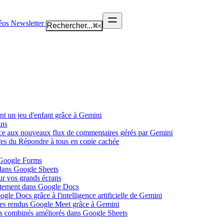
éos
Newsletter
Rechercher...
⌘
K
nt un jeu d'enfant grâce à Gemini
ans
âce aux nouveaux flux de commentaires gérés par Gemini
ffes du Répondre à tous en copie cachée
 Google Forms
 dans Google Sheets
ur vos grands écrans
ectement dans Google Docs
gle Docs grâce à l'intelligence artificielle de Gemini
tes rendus Google Meet grâce à Gemini
ues combinés améliorés dans Google Sheets