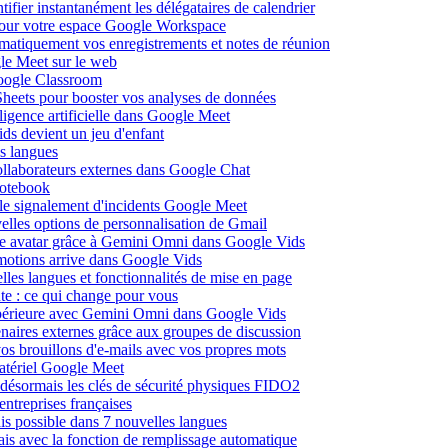
fier instantanément les délégataires de calendrier
pour votre espace Google Workspace
omatiquement vos enregistrements et notes de réunion
le Meet sur le web
Google Classroom
heets pour booster vos analyses de données
lligence artificielle dans Google Meet
ds devient un jeu d'enfant
s langues
ollaborateurs externes dans Google Chat
otebook
c le signalement d'incidents Google Meet
elles options de personnalisation de Gmail
pre avatar grâce à Gemini Omni dans Google Vids
émotions arrive dans Google Vids
les langues et fonctionnalités de mise en page
nte : ce qui change pour vous
supérieure avec Gemini Omni dans Google Vids
naires externes grâce aux groupes de discussion
os brouillons d'e-mails avec vos propres mots
matériel Google Meet
ésormais les clés de sécurité physiques FIDO2
entreprises françaises
is possible dans 7 nouvelles langues
çais avec la fonction de remplissage automatique