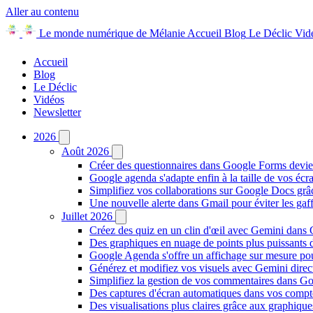
Aller au contenu
Le monde numérique de Mélanie
Accueil
Blog
Le Déclic
Vid
Accueil
Blog
Le Déclic
Vidéos
Newsletter
2026
Août 2026
Créer des questionnaires dans Google Forms devie
Google agenda s'adapte enfin à la taille de vos écr
Simplifiez vos collaborations sur Google Docs gr
Une nouvelle alerte dans Gmail pour éviter les ga
Juillet 2026
Créez des quiz en un clin d'œil avec Gemini dans
Des graphiques en nuage de points plus puissants
Google Agenda s'offre un affichage sur mesure po
Générez et modifiez vos visuels avec Gemini dir
Simplifiez la gestion de vos commentaires dans Goo
Des captures d'écran automatiques dans vos comp
Des visualisations plus claires grâce aux graphiq