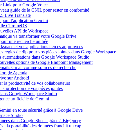
ier Link pour Google Voice
uveau guide de la CNIL pour rester en conformité
.5 Live Translate
 pour l'application Gemini
salle ChromeOS
nouvelles API de Workspace
atique va transformer votre Google Drive
pour une recherche unifiée
kspace et vos applications tierces approuvées
es règles de dlp pour vos pièces jointes dans Google Workspace
vos automatisations dans Google Workspace Studio
 nouvelles options de Google Endpoint Management
emails Gmail comme sources de recherche
s Google Agenda
ive sur Android
r la productivité de vos collaborateurs
a protection de vos pièces jointes
s dans Google Workspace Studio
ence artificielle de Gemini
emini en toute sécurité grâce à Google Drive
space Studio
onnées dans Google Sheets grâce à BigQuery
s : la portabilité des données franchit un cap