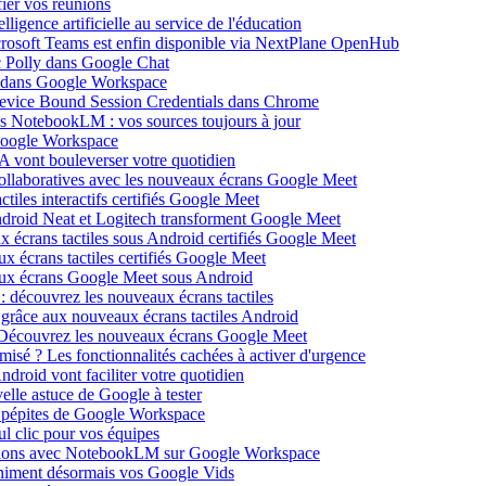
ier vos réunions
igence artificielle au service de l'éducation
icrosoft Teams est enfin disponible via NextPlane OpenHub
c Polly dans Google Chat
e dans Google Workspace
Device Bound Session Credentials dans Chrome
s NotebookLM : vos sources toujours à jour
 Google Workspace
 vont bouleverser votre quotidien
ollaboratives avec les nouveaux écrans Google Meet
tiles interactifs certifiés Google Meet
Android Neat et Logitech transforment Google Meet
x écrans tactiles sous Android certifiés Google Meet
x écrans tactiles certifiés Google Meet
aux écrans Google Meet sous Android
: découvrez les nouveaux écrans tactiles
 grâce aux nouveaux écrans tactiles Android
Découvrez les nouveaux écrans Google Meet
isé ? Les fonctionnalités cachées à activer d'urgence
oid vont faciliter votre quotidien
elle astuce de Google à tester
 pépites de Google Workspace
l clic pour vos équipes
sations avec NotebookLM sur Google Workspace
 animent désormais vos Google Vids