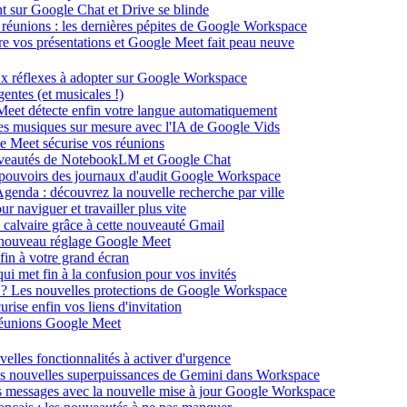
ent sur Google Chat et Drive se blinde
 réunions : les dernières pépites de Google Workspace
énère vos présentations et Google Meet fait peau neuve
ux réflexes à adopter sur Google Workspace
entes (et musicales !)
 Meet détecte enfin votre langue automatiquement
des musiques sur mesure avec l'IA de Google Vids
le Meet sécurise vos réunions
ouveautés de NotebookLM et Google Chat
-pouvoirs des journaux d'audit Google Workspace
Agenda : découvrez la nouvelle recherche par ville
 naviguer et travailler plus vite
 calvaire grâce à cette nouveauté Gmail
le nouveau réglage Google Meet
fin à votre grand écran
i met fin à la confusion pour vos invités
té ? Les nouvelles protections de Google Workspace
rise enfin vos liens d'invitation
s réunions Google Meet
velles fonctionnalités à activer d'urgence
les nouvelles superpuissances de Gemini dans Workspace
s messages avec la nouvelle mise à jour Google Workspace