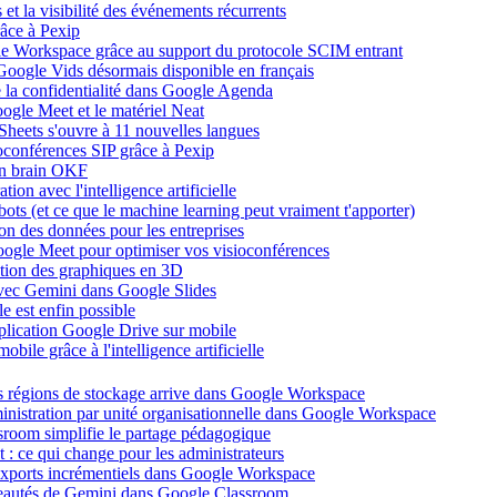
et la visibilité des événements récurrents
âce à Pexip
ogle Workspace grâce au support du protocole SCIM entrant
Google Vids désormais disponible en français
de la confidentialité dans Google Agenda
ogle Meet et le matériel Neat
heets s'ouvre à 11 nouvelles langues
ioconférences SIP grâce à Pexip
on brain OKF
ion avec l'intelligence artificielle
tbots (et ce que le machine learning peut vraiment t'apporter)
ion des données pour les entreprises
oogle Meet pour optimiser vos visioconférences
ation des graphiques en 3D
avec Gemini dans Google Slides
 est enfin possible
application Google Drive sur mobile
ile grâce à l'intelligence artificielle
es régions de stockage arrive dans Google Workspace
dministration par unité organisationnelle dans Google Workspace
room simplifie le partage pédagogique
: ce qui change pour les administrateurs
exports incrémentiels dans Google Workspace
uveautés de Gemini dans Google Classroom