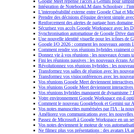
Google Meet repense l'accès à Gemini pour simplif
Intégration de NotebookLM dans Schoology : l'intell
L'interopérabilité externe entre Google Chat et M
Prendre des décisions d'équipe devient simple ave
Renforcement des alertes de partage hors domain
Sécurisez vos accès Google Workspace avec les 
Synchronisation automatique de Google Drive dan
Une nouvelle identité visuelle pour les icônes de
Google I/O 2026 : comment les nouveaux agents IA
Comment rendre vos réunions hybrides vraiment c
Donnez vie à vos réunions : les nouveaux écrans tac
Fini les réunions passives : les nouveaux écrans 
Révolutionnez vos réunions hybrides : les nouveau
Transformez vos salles de réunion avec les nouveau
Transformez vos visioconférences avec les nouve
Vos réunions Google Meet deviennent interactives 
Vos réunions Google Meet deviennent interactives
Vos réunions hybrides manquent de dynamisme ? 
Votre environnement Google Workspace est-il optim
Comment le nouveau Googlebook et Gemini sur Andr
Vos notes manuscrites numérisées par l'IA : la nouv
Améliorez vos communications avec les nouvelles
Passez de Microsoft à Google Workspace en un seu
Vos notes deviennent le moteur de vos automati
Ne filmez plus vos présentations : des avatars IA