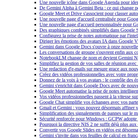
Une nouvelle icône dans Google Agenda pour identi
De Gemini Alpha à Gemini Beta : ce qui change 
Google Meet et Drive s'associent pour classer aut
Une nouvelle page d'accueil centralisée pour Goog
Une nouvelle page d'accueil personnalisée pour 
Des graphiques combinés simplifiés dans Google S
Configurez la prise de notes automatique par l'inte
Diriger les émotions des avatars IA dans Google Vi
Gemini dans Google Docs s'ouvre à onze nouvelle
Les conversations de groupe s'ouvrent enfin aux c
NotebookLM change de nom et devient Gemini N
Simplifiez la gestion de vos salles de réunion ave
Une redaction d'e-mails sur mesure grace aux nouv
Créez des vidéos professionnelles avec votre pro
Donnez de la voix à vos avatars : le contrôle des 
Gemini s'enrichit dans Google Docs avec de nouvel
Google Meet automatise la prise de notes intellige
Vos vidéos professionnelles passent à la vitesse 
Google Chat simplifie vos échanges avec vos parte
Gmail et Gemini : vous pouvez désormais affiner v
Simplification des signalements de pannes sur le 
Sécurité renforcée pour Windows : GCPW adopte d
Pourquoi la directive NIS 2 ne suffit déjà plus aux 
Convertir vos Google Slides en vidéos est désorma
Gemini s'invite dans vos feuilles de calcul en fran