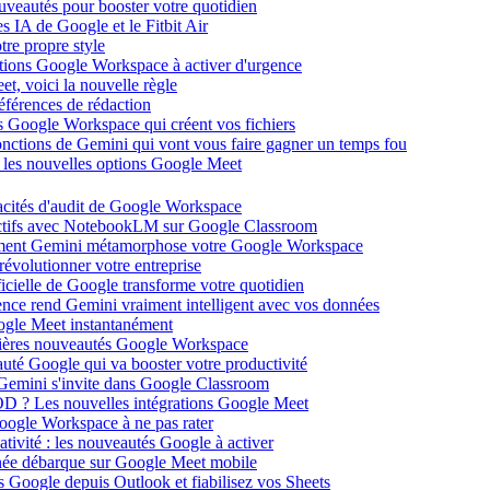
ouveautés pour booster votre quotidien
s IA de Google et le Fitbit Air
tre propre style
ations Google Workspace à activer d'urgence
et, voici la nouvelle règle
éférences de rédaction
 Google Workspace qui créent vos fichiers
 fonctions de Gemini qui vont vous faire gagner un temps fou
c les nouvelles options Google Meet
acités d'audit de Google Workspace
actifs avec NotebookLM sur Google Classroom
comment Gemini métamorphose votre Google Workspace
volutionner votre entreprise
ificielle de Google transforme votre quotidien
gence rend Gemini vraiment intelligent avec vos données
oogle Meet instantanément
rnières nouveautés Google Workspace
uté Google qui va booster votre productivité
 Gemini s'invite dans Google Classroom
YOD ? Les nouvelles intégrations Google Meet
oogle Workspace à ne pas rater
ativité : les nouveautés Google à activer
ntanée débarque sur Google Meet mobile
es Google depuis Outlook et fiabilisez vos Sheets