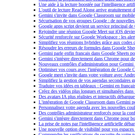
Une aide à la lecture boostée par l'intelligence art
L'outil de lecture Read Along arrive gratuitement
Gemini s'invite dans Google Classroom sur mobile et
Sécurisation de vos groupes Google : de nouvelles c
Google apps script devient un service principal de
Rejoindre une réunion Google Meet sur iOS devient
Sécurité renforcée sur Google Workspace : les alerte
Simplifiez vos réunions hybrides grâce aux codes 
Résoudre les erreurs de formules dans Google She
Gemini parle enfin français dans Google Sheets pou
Gemini s'intègre directement dans Chrome pour de 
Nouveaux contrôles d'administration pour Gemini : 
Optimiser vos cours avec l'intégration de Google
Google meet s'invite dans votre voiture avec Andr
Simplifiez la gestion de vos agendas secondaires 
Traduire vos idées en tableaux : Gemini en frança
Créez des vidéos plus longues et simultanées dan
Des avatars IA plus réalistes et interactifs débarq
L'intégration de Google Classroom dans Gemini po
Personnalisez votre agenda avec les nouvelles cou
Des contrôles administrateur renforcés pour la con
Gemini s'intègre directement dans Chrome pour boo
La prise de notes par l'intelligence artificielle dé
Une nouvelle option de visibilité pour vos espace
Comprendre les verifications de securite de votre n