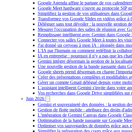
Google Agenda affine le partage de vos calendriers 
Google Meet hardware s'ouvre au protocole SIP gr
Simplifiez la gestion de vos utilisateurs dans Go
Transformez vos Google Slides en vidéos grâce à 
Déléguer sans tout dévoiler : la nouvelle gestion 
Mesurer l'occupation des salles de réunion avec Go
Remplissage intelligent avec Gemini dans Google S
Connecter vos salles Google Meet à toutes les vis
J'ai donné un cerveau à mon IA : plongée dans m
L'IA par l'humain ou comment redéfinir la collaborat
IA en entreprise : pourquoi il n'y a pas que les cha
Gemini intègre désormais la gestion de la localisat
Une nouvelle gestion de la bande passante dans G
Google sheets prend désormais en charge l'import
Créer des présentations complètes et modifiables 
Gérer un compte Gmail délégué depuis votre mobile
L'assistant intelligent Gemini s'invite dans votre 
Vos recherches dans Google Drive simplifiées sur mob
Juin 2026
Gemini et souveraineté des données : la gestion d
Gestion de flotte mobile : attribuez des droits d'a
L'intégration de Gemini Canvas dans Google Class
Optimisation de la bande passante sur Google Meet 
Optimiser vos sauvegardes de données grâce aux 
Simplifier la préparation des cours grâce aux no