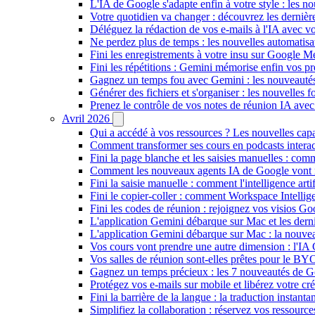
L'IA de Google s'adapte enfin à votre style : les n
Votre quotidien va changer : découvrez les dernière
Déléguez la rédaction de vos e-mails à l'IA avec vo
Ne perdez plus de temps : les nouvelles automatis
Fini les enregistrements à votre insu sur Google Me
Fini les répétitions : Gemini mémorise enfin vos pr
Gagnez un temps fou avec Gemini : les nouveautés
Générer des fichiers et s'organiser : les nouvelles
Prenez le contrôle de vos notes de réunion IA ave
Avril 2026
Qui a accédé à vos ressources ? Les nouvelles cap
Comment transformer ses cours en podcasts inter
Fini la page blanche et les saisies manuelles : 
Comment les nouveaux agents IA de Google vont ré
Fini la saisie manuelle : comment l'intelligence art
Fini le copier-coller : comment Workspace Intelli
Fini les codes de réunion : rejoignez vos visios G
L'application Gemini débarque sur Mac et les de
L'application Gemini débarque sur Mac : la nouvea
Vos cours vont prendre une autre dimension : l'IA
Vos salles de réunion sont-elles prêtes pour le B
Gagnez un temps précieux : les 7 nouveautés de G
Protégez vos e-mails sur mobile et libérez votre cré
Fini la barrière de la langue : la traduction insta
Simplifiez la collaboration : réservez vos ressourc