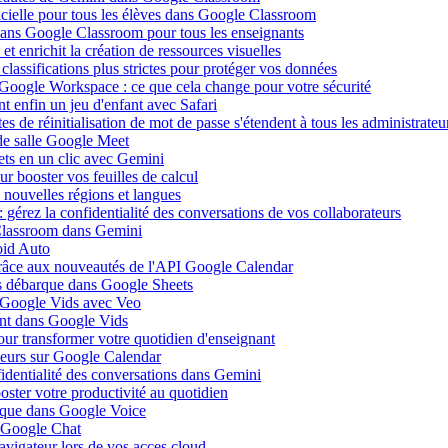
ificielle pour tous les élèves dans Google Classroom
 dans Google Classroom pour tous les enseignants
 enrichit la création de ressources visuelles
lassifications plus strictes pour protéger vos données
 Google Workspace : ce que cela change pour votre sécurité
 enfin un jeu d'enfant avec Safari
s de réinitialisation de mot de passe s'étendent à tous les administrateu
de salle Google Meet
ets en un clic avec Gemini
r booster vos feuilles de calcul
nouvelles régions et langues
gérez la confidentialité des conversations de vos collaborateurs
 Classroom dans Gemini
oid Auto
grâce aux nouveautés de l'API Google Calendar
is débarque dans Google Sheets
s Google Vids avec Veo
uent dans Google Vids
ur transformer votre quotidien d'enseignant
leurs sur Google Calendar
fidentialité des conversations dans Gemini
ster votre productivité au quotidien
barque dans Google Voice
s Google Chat
avigateur lors de vos acces cloud