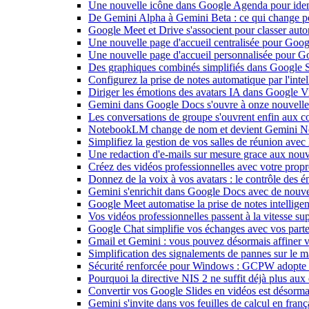
Une nouvelle icône dans Google Agenda pour identi
De Gemini Alpha à Gemini Beta : ce qui change 
Google Meet et Drive s'associent pour classer aut
Une nouvelle page d'accueil centralisée pour Goog
Une nouvelle page d'accueil personnalisée pour 
Des graphiques combinés simplifiés dans Google S
Configurez la prise de notes automatique par l'inte
Diriger les émotions des avatars IA dans Google Vi
Gemini dans Google Docs s'ouvre à onze nouvelle
Les conversations de groupe s'ouvrent enfin aux c
NotebookLM change de nom et devient Gemini N
Simplifiez la gestion de vos salles de réunion ave
Une redaction d'e-mails sur mesure grace aux nouv
Créez des vidéos professionnelles avec votre pro
Donnez de la voix à vos avatars : le contrôle des 
Gemini s'enrichit dans Google Docs avec de nouvel
Google Meet automatise la prise de notes intellige
Vos vidéos professionnelles passent à la vitesse 
Google Chat simplifie vos échanges avec vos parte
Gmail et Gemini : vous pouvez désormais affiner v
Simplification des signalements de pannes sur le 
Sécurité renforcée pour Windows : GCPW adopte d
Pourquoi la directive NIS 2 ne suffit déjà plus aux 
Convertir vos Google Slides en vidéos est désorma
Gemini s'invite dans vos feuilles de calcul en fran