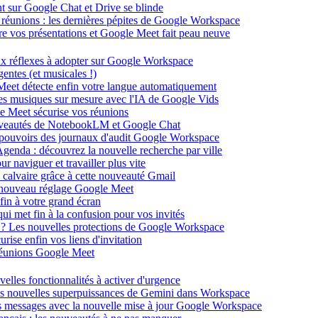
ent sur Google Chat et Drive se blinde
 réunions : les dernières pépites de Google Workspace
énère vos présentations et Google Meet fait peau neuve
ux réflexes à adopter sur Google Workspace
entes (et musicales !)
 Meet détecte enfin votre langue automatiquement
des musiques sur mesure avec l'IA de Google Vids
le Meet sécurise vos réunions
ouveautés de NotebookLM et Google Chat
-pouvoirs des journaux d'audit Google Workspace
Agenda : découvrez la nouvelle recherche par ville
 naviguer et travailler plus vite
 calvaire grâce à cette nouveauté Gmail
le nouveau réglage Google Meet
fin à votre grand écran
i met fin à la confusion pour vos invités
té ? Les nouvelles protections de Google Workspace
rise enfin vos liens d'invitation
s réunions Google Meet
velles fonctionnalités à activer d'urgence
les nouvelles superpuissances de Gemini dans Workspace
s messages avec la nouvelle mise à jour Google Workspace