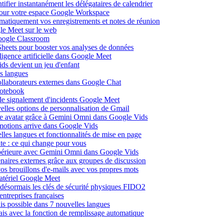
fier instantanément les délégataires de calendrier
pour votre espace Google Workspace
omatiquement vos enregistrements et notes de réunion
le Meet sur le web
Google Classroom
heets pour booster vos analyses de données
lligence artificielle dans Google Meet
ds devient un jeu d'enfant
s langues
ollaborateurs externes dans Google Chat
otebook
c le signalement d'incidents Google Meet
elles options de personnalisation de Gmail
pre avatar grâce à Gemini Omni dans Google Vids
émotions arrive dans Google Vids
les langues et fonctionnalités de mise en page
nte : ce qui change pour vous
supérieure avec Gemini Omni dans Google Vids
naires externes grâce aux groupes de discussion
os brouillons d'e-mails avec vos propres mots
matériel Google Meet
ésormais les clés de sécurité physiques FIDO2
entreprises françaises
is possible dans 7 nouvelles langues
çais avec la fonction de remplissage automatique