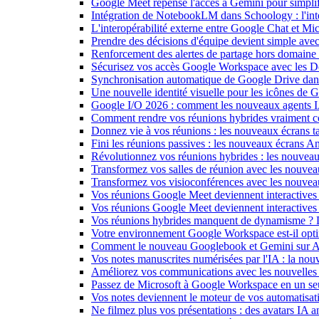
Google Meet repense l'accès à Gemini pour simplif
Intégration de NotebookLM dans Schoology : l'intell
L'interopérabilité externe entre Google Chat et M
Prendre des décisions d'équipe devient simple ave
Renforcement des alertes de partage hors domain
Sécurisez vos accès Google Workspace avec les 
Synchronisation automatique de Google Drive dan
Une nouvelle identité visuelle pour les icônes de
Google I/O 2026 : comment les nouveaux agents IA
Comment rendre vos réunions hybrides vraiment c
Donnez vie à vos réunions : les nouveaux écrans tac
Fini les réunions passives : les nouveaux écrans 
Révolutionnez vos réunions hybrides : les nouveau
Transformez vos salles de réunion avec les nouveau
Transformez vos visioconférences avec les nouve
Vos réunions Google Meet deviennent interactives 
Vos réunions Google Meet deviennent interactives
Vos réunions hybrides manquent de dynamisme ? 
Votre environnement Google Workspace est-il optim
Comment le nouveau Googlebook et Gemini sur Andr
Vos notes manuscrites numérisées par l'IA : la nouv
Améliorez vos communications avec les nouvelles
Passez de Microsoft à Google Workspace en un seu
Vos notes deviennent le moteur de vos automati
Ne filmez plus vos présentations : des avatars IA