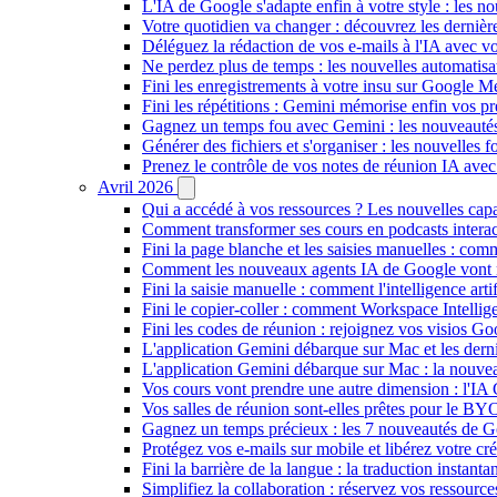
L'IA de Google s'adapte enfin à votre style : les n
Votre quotidien va changer : découvrez les dernière
Déléguez la rédaction de vos e-mails à l'IA avec vo
Ne perdez plus de temps : les nouvelles automatis
Fini les enregistrements à votre insu sur Google Me
Fini les répétitions : Gemini mémorise enfin vos pr
Gagnez un temps fou avec Gemini : les nouveautés
Générer des fichiers et s'organiser : les nouvelles
Prenez le contrôle de vos notes de réunion IA ave
Avril 2026
Qui a accédé à vos ressources ? Les nouvelles cap
Comment transformer ses cours en podcasts inter
Fini la page blanche et les saisies manuelles : 
Comment les nouveaux agents IA de Google vont ré
Fini la saisie manuelle : comment l'intelligence art
Fini le copier-coller : comment Workspace Intelli
Fini les codes de réunion : rejoignez vos visios G
L'application Gemini débarque sur Mac et les de
L'application Gemini débarque sur Mac : la nouvea
Vos cours vont prendre une autre dimension : l'IA
Vos salles de réunion sont-elles prêtes pour le B
Gagnez un temps précieux : les 7 nouveautés de G
Protégez vos e-mails sur mobile et libérez votre cré
Fini la barrière de la langue : la traduction insta
Simplifiez la collaboration : réservez vos ressourc