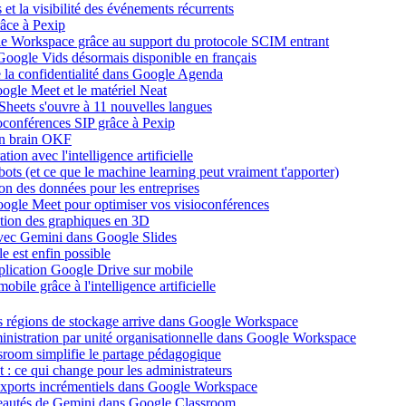
et la visibilité des événements récurrents
âce à Pexip
ogle Workspace grâce au support du protocole SCIM entrant
Google Vids désormais disponible en français
de la confidentialité dans Google Agenda
ogle Meet et le matériel Neat
heets s'ouvre à 11 nouvelles langues
ioconférences SIP grâce à Pexip
on brain OKF
ion avec l'intelligence artificielle
tbots (et ce que le machine learning peut vraiment t'apporter)
ion des données pour les entreprises
oogle Meet pour optimiser vos visioconférences
ation des graphiques en 3D
avec Gemini dans Google Slides
 est enfin possible
application Google Drive sur mobile
ile grâce à l'intelligence artificielle
es régions de stockage arrive dans Google Workspace
dministration par unité organisationnelle dans Google Workspace
room simplifie le partage pédagogique
: ce qui change pour les administrateurs
exports incrémentiels dans Google Workspace
uveautés de Gemini dans Google Classroom