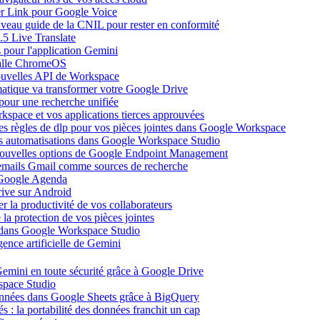
ier Link pour Google Voice
uveau guide de la CNIL pour rester en conformité
.5 Live Translate
 pour l'application Gemini
salle ChromeOS
nouvelles API de Workspace
atique va transformer votre Google Drive
pour une recherche unifiée
kspace et vos applications tierces approuvées
es règles de dlp pour vos pièces jointes dans Google Workspace
vos automatisations dans Google Workspace Studio
 nouvelles options de Google Endpoint Management
emails Gmail comme sources de recherche
s Google Agenda
ive sur Android
r la productivité de vos collaborateurs
a protection de vos pièces jointes
s dans Google Workspace Studio
ence artificielle de Gemini
emini en toute sécurité grâce à Google Drive
space Studio
onnées dans Google Sheets grâce à BigQuery
s : la portabilité des données franchit un cap