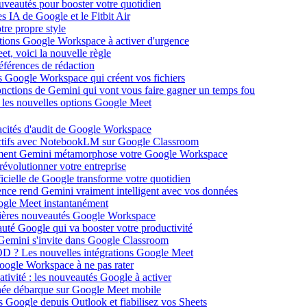
ouveautés pour booster votre quotidien
s IA de Google et le Fitbit Air
tre propre style
ations Google Workspace à activer d'urgence
et, voici la nouvelle règle
éférences de rédaction
 Google Workspace qui créent vos fichiers
 fonctions de Gemini qui vont vous faire gagner un temps fou
c les nouvelles options Google Meet
acités d'audit de Google Workspace
actifs avec NotebookLM sur Google Classroom
comment Gemini métamorphose votre Google Workspace
volutionner votre entreprise
ificielle de Google transforme votre quotidien
gence rend Gemini vraiment intelligent avec vos données
oogle Meet instantanément
rnières nouveautés Google Workspace
uté Google qui va booster votre productivité
 Gemini s'invite dans Google Classroom
YOD ? Les nouvelles intégrations Google Meet
oogle Workspace à ne pas rater
ativité : les nouveautés Google à activer
ntanée débarque sur Google Meet mobile
es Google depuis Outlook et fiabilisez vos Sheets