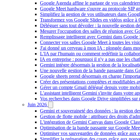
Google Agenda affine le partage de vos calendriers 
Google Meet hardware s'ouvre au protocole SIP gr
Simplifiez la gestion de vos utilisateurs dans Go
Transformez vos Google Slides en vidéos grâce à 
Déléguer sans tout dévoiler : la nouvelle gestion 
Mesurer l'occupation des salles de réunion avec Go
Remplissage intelligent avec Gemini dans Google S
Connecter vos salles Google Meet à toutes les vis
J'ai donné un cerveau à mon IA : plongée dans m
L'IA par l'humain ou comment redéfinir la collaborat
IA en entreprise : pourquoi il n'y a pas que les cha
Gemini intègre désormais la gestion de la localisat
Une nouvelle gestion de la bande passante dans G
Google sheets prend désormais en charge l'import
Créer des présentations complètes et modifiables 
Gérer un compte Gmail délégué depuis votre mobile
L'assistant intelligent Gemini s'invite dans votre 
Vos recherches dans Google Drive simplifiées sur mob
Juin 2026
Gemini et souveraineté des données : la gestion d
Gestion de flotte mobile : attribuez des droits d'a
L'intégration de Gemini Canvas dans Google Class
Optimisation de la bande passante sur Google Meet 
Optimiser vos sauvegardes de données grâce aux 
Simplifier la préparation des cours grâce aux no