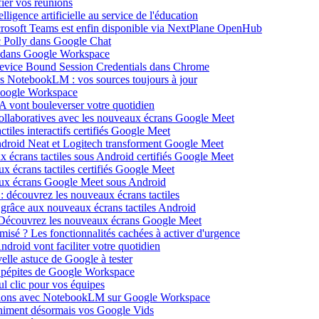
ier vos réunions
igence artificielle au service de l'éducation
icrosoft Teams est enfin disponible via NextPlane OpenHub
c Polly dans Google Chat
e dans Google Workspace
Device Bound Session Credentials dans Chrome
s NotebookLM : vos sources toujours à jour
 Google Workspace
 vont bouleverser votre quotidien
ollaboratives avec les nouveaux écrans Google Meet
tiles interactifs certifiés Google Meet
Android Neat et Logitech transforment Google Meet
x écrans tactiles sous Android certifiés Google Meet
x écrans tactiles certifiés Google Meet
aux écrans Google Meet sous Android
: découvrez les nouveaux écrans tactiles
 grâce aux nouveaux écrans tactiles Android
Découvrez les nouveaux écrans Google Meet
isé ? Les fonctionnalités cachées à activer d'urgence
oid vont faciliter votre quotidien
elle astuce de Google à tester
 pépites de Google Workspace
l clic pour vos équipes
sations avec NotebookLM sur Google Workspace
 animent désormais vos Google Vids