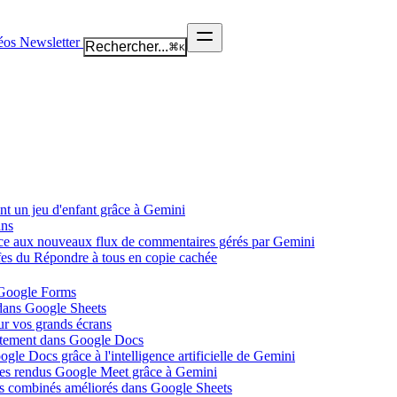
éos
Newsletter
Rechercher...
⌘
K
nt un jeu d'enfant grâce à Gemini
ans
âce aux nouveaux flux de commentaires gérés par Gemini
ffes du Répondre à tous en copie cachée
 Google Forms
 dans Google Sheets
ur vos grands écrans
ectement dans Google Docs
gle Docs grâce à l'intelligence artificielle de Gemini
tes rendus Google Meet grâce à Gemini
ues combinés améliorés dans Google Sheets