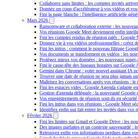
Collaborez sans limites : les comptes invités arriv
Donnez un coup d'accélérateur à vos vidéos et vos
Fini la page blanche : l'intelligence artificielle g
Mars 2026
Ransomware et collaboration externe : les nouvea
Vos réunions Google Meet deviennent enfin intellig
Fini les comptes rendus de réunion ratés : Google
Donnez vie à vos vidéos professionnelles : créez 
Fini les intrus : comment le nouveau filtrage Goog
Vos documents se transforment en vidéos : les n
Protégez mieux vos données : les nouveaux super
Fini le casse-tête des fuseaux horaires sur Google 
Gemini dans Chrome : votre nouvel assistant IA pour
Trouver une date de réunion ne sera plus jamais un
Maîtrisez les conversations après vos réunions : 
Fini les espaces vides : Google Agenda s'adapte en
Gestion d'agenda déléguée : la nouveauté Google qu
Vos enregistrements de réunion sont-ils en sécuri
Fini les intrus dans vos réunions : Google Meet sécu
Identifiez enfin qui fait entrer les invités dans vo
Février 2026
Fini les limites sur Gmail et Google Drive : les nou
Des images parfaites et un contexte sauvegardé : 
Retrouvez enfin vos informations perdues dans vo