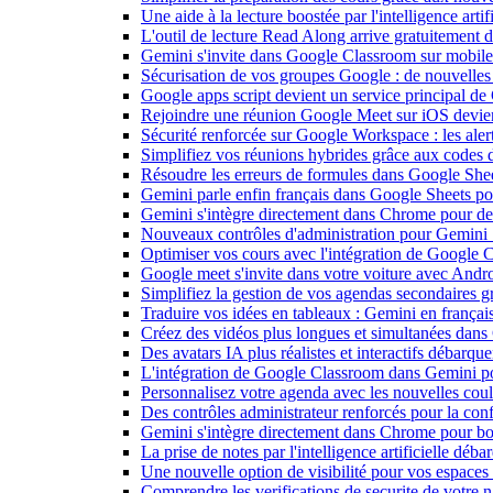
Une aide à la lecture boostée par l'intelligence art
L'outil de lecture Read Along arrive gratuitement
Gemini s'invite dans Google Classroom sur mobile et
Sécurisation de vos groupes Google : de nouvelles c
Google apps script devient un service principal de
Rejoindre une réunion Google Meet sur iOS devient
Sécurité renforcée sur Google Workspace : les alerte
Simplifiez vos réunions hybrides grâce aux codes 
Résoudre les erreurs de formules dans Google She
Gemini parle enfin français dans Google Sheets pou
Gemini s'intègre directement dans Chrome pour de 
Nouveaux contrôles d'administration pour Gemini : 
Optimiser vos cours avec l'intégration de Google
Google meet s'invite dans votre voiture avec Andr
Simplifiez la gestion de vos agendas secondaires 
Traduire vos idées en tableaux : Gemini en frança
Créez des vidéos plus longues et simultanées dan
Des avatars IA plus réalistes et interactifs débarq
L'intégration de Google Classroom dans Gemini po
Personnalisez votre agenda avec les nouvelles cou
Des contrôles administrateur renforcés pour la con
Gemini s'intègre directement dans Chrome pour boo
La prise de notes par l'intelligence artificielle dé
Une nouvelle option de visibilité pour vos espace
Comprendre les verifications de securite de votre n