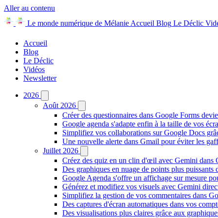
Aller au contenu
Le monde numérique de Mélanie
Accueil
Blog
Le Déclic
Vid
Accueil
Blog
Le Déclic
Vidéos
Newsletter
2026
Août 2026
Créer des questionnaires dans Google Forms devie
Google agenda s'adapte enfin à la taille de vos écr
Simplifiez vos collaborations sur Google Docs gr
Une nouvelle alerte dans Gmail pour éviter les ga
Juillet 2026
Créez des quiz en un clin d'œil avec Gemini dans
Des graphiques en nuage de points plus puissants
Google Agenda s'offre un affichage sur mesure po
Générez et modifiez vos visuels avec Gemini dir
Simplifiez la gestion de vos commentaires dans Goo
Des captures d'écran automatiques dans vos comp
Des visualisations plus claires grâce aux graphiq