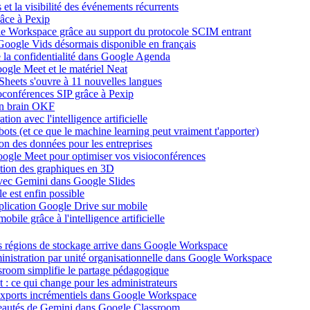
et la visibilité des événements récurrents
âce à Pexip
ogle Workspace grâce au support du protocole SCIM entrant
Google Vids désormais disponible en français
de la confidentialité dans Google Agenda
ogle Meet et le matériel Neat
heets s'ouvre à 11 nouvelles langues
ioconférences SIP grâce à Pexip
on brain OKF
ion avec l'intelligence artificielle
tbots (et ce que le machine learning peut vraiment t'apporter)
ion des données pour les entreprises
oogle Meet pour optimiser vos visioconférences
ation des graphiques en 3D
avec Gemini dans Google Slides
 est enfin possible
application Google Drive sur mobile
ile grâce à l'intelligence artificielle
es régions de stockage arrive dans Google Workspace
dministration par unité organisationnelle dans Google Workspace
room simplifie le partage pédagogique
: ce qui change pour les administrateurs
exports incrémentiels dans Google Workspace
uveautés de Gemini dans Google Classroom