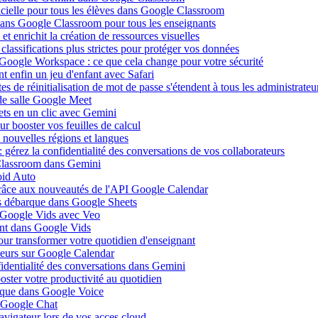
ificielle pour tous les élèves dans Google Classroom
 dans Google Classroom pour tous les enseignants
 enrichit la création de ressources visuelles
lassifications plus strictes pour protéger vos données
 Google Workspace : ce que cela change pour votre sécurité
 enfin un jeu d'enfant avec Safari
s de réinitialisation de mot de passe s'étendent à tous les administrateu
de salle Google Meet
ets en un clic avec Gemini
r booster vos feuilles de calcul
nouvelles régions et langues
gérez la confidentialité des conversations de vos collaborateurs
 Classroom dans Gemini
oid Auto
grâce aux nouveautés de l'API Google Calendar
is débarque dans Google Sheets
s Google Vids avec Veo
uent dans Google Vids
ur transformer votre quotidien d'enseignant
leurs sur Google Calendar
fidentialité des conversations dans Gemini
ster votre productivité au quotidien
barque dans Google Voice
s Google Chat
avigateur lors de vos acces cloud