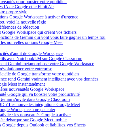
ouveautés pour booster votre quotidien
s IA de Google et le Fitbit Air
tre propre style
ations Google Workspace à activer d'urgence
et, voici la nouvelle règle
éférences de rédaction
 Google Workspace qui créent vos fichiers
 fonctions de Gemini qui vont vous faire gagner un temps fou
c les nouvelles options Google Meet
acités d'audit de Google Workspace
actifs avec NotebookLM sur Google Classroom
comment Gemini métamorphose votre Google Workspace
volutionner votre entreprise
ificielle de Google transforme votre quotidien
gence rend Gemini vraiment intelligent avec vos données
oogle Meet instantanément
rnières nouveautés Google Workspace
uté Google qui va booster votre productivité
 Gemini s'invite dans Google Classroom
YOD ? Les nouvelles intégrations Google Meet
oogle Workspace à ne pas rater
ativité : les nouveautés Google à activer
ntanée débarque sur Google Meet mobile
es Google depuis Outlook et fiabilisez vos Sheets