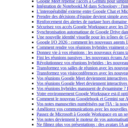
Google Meet repense l'accès à Gemini pour simplif
Intégration de NotebookLM dans Schoology : l'intell
L'interopérabilité externe entre Google Chat et M
Prendre des décisions d'équipe devient simple ave
Renforcement des alertes de partage hors domain
Sécurisez vos accès Google Workspace avec les 
Synchronisation automatique de Google Drive dan
Une nouvelle identité visuelle pour les icônes de
Google I/O 2026 : comment les nouveaux agents IA
Comment rendre vos réunions hybrides vraiment c
Donnez vie à vos réunions : les nouveaux écrans tac
Fini les réunions passives : les nouveaux écrans 
Révolutionnez vos réunions hybrides : les nouveau
Transformez vos salles de réunion avec les nouveau
Transformez vos visioconférences avec les nouve
Vos réunions Google Meet deviennent interactives 
Vos réunions Google Meet deviennent interactives
Vos réunions hybrides manquent de dynamisme ? 
Votre environnement Google Workspace est-il optim
Comment le nouveau Googlebook et Gemini sur Andr
Vos notes manuscrites numérisées par l'IA : la nouv
Améliorez vos communications avec les nouvelles
Passez de Microsoft à Google Workspace en un seu
Vos notes deviennent le moteur de vos automati
Ne filmez plus vos présentations : des avatars IA