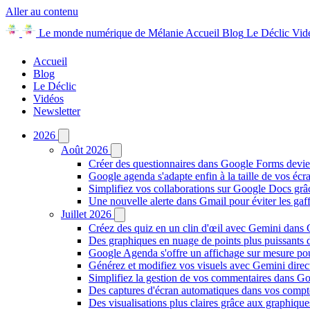
Aller au contenu
Le monde numérique de Mélanie
Accueil
Blog
Le Déclic
Vid
Accueil
Blog
Le Déclic
Vidéos
Newsletter
2026
Août 2026
Créer des questionnaires dans Google Forms devie
Google agenda s'adapte enfin à la taille de vos écr
Simplifiez vos collaborations sur Google Docs gr
Une nouvelle alerte dans Gmail pour éviter les ga
Juillet 2026
Créez des quiz en un clin d'œil avec Gemini dans
Des graphiques en nuage de points plus puissants
Google Agenda s'offre un affichage sur mesure po
Générez et modifiez vos visuels avec Gemini dir
Simplifiez la gestion de vos commentaires dans Goo
Des captures d'écran automatiques dans vos comp
Des visualisations plus claires grâce aux graphiq