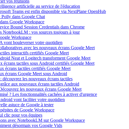
ier vos réunions
igence artificielle au service de l'éducation
icrosoft Teams est enfin disponible via NextPlane OpenHub
c Polly dans Google Chat
e dans Google Workspace
Device Bound Session Credentials dans Chrome
s NotebookLM : vos sources toujours à jour
 Google Workspace
 vont bouleverser votre quotidien
ollaboratives avec les nouveaux écrans Google Meet
tiles interactifs certifiés Google Meet
Android Neat et Logitech transforment Google Meet
x écrans tactiles sous Android certifiés Google Meet
x écrans tactiles certifiés Google Meet
aux écrans Google Meet sous Android
: découvrez les nouveaux écrans tactiles
 grâce aux nouveaux écrans tactiles Android
Découvrez les nouveaux écrans Google Meet
isé ? Les fonctionnalités cachées à activer d'urgence
oid vont faciliter votre quotidien
elle astuce de Google à tester
 pépites de Google Workspace
l clic pour vos équipes
sations avec NotebookLM sur Google Workspace
 animent désormais vos Google Vids