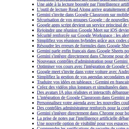
Une aide à la lecture boostée par l'intelligence art
L'outil de lecture Read Along arrive gratuitement
Gemini s'invite dans Google Classroom sur mobile et
Sécurisation de vos groupes Google : de nouvelles c
Google apps script devient un service principal de
Rejoindre une réunion Google Meet sur iOS devient
Sécurité renforcée sur Google Workspace : les alerte
Simplifiez vos réunions hybrides grâce aux codes 
Résoudre les erreurs de formules dans Google She
Gemini parle enfin français dans Google Sheets pou
Gemini s'intègre directement dans Chrome pour de 
Nouveaux contrôles d'administration pour Gemini : 
Optimiser vos cours avec l'intégration de Google
Google meet s'invite dans votre voiture avec Andr
Simplifiez la gestion de vos agendas secondaires 
Traduire vos idées en tableaux : Gemini en frança
Créez des vidéos plus longues et simultanées dan
Des avatars IA plus réalistes et interactifs débarq
L'intégration de Google Classroom dans Gemini po
Personnalisez votre agenda avec les nouvelles cou
Des contrôles administrateur renforcés pour la con
Gemini s'intègre directement dans Chrome pour boo
La prise de notes par l'intelligence artificielle dé
Une nouvelle option de visibilité pour vos espace
Comprendre les verifications de securite de votre n