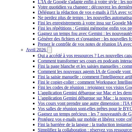
L'IA de Google s'adapte enfin à votre style : les n
Votre quotidien va changer : découvrez les dernière
Déléguez la rédaction de vos e-mails à l'IA avec vo
Ne perdez plus de temps : les nouvelles automatis
Fini les enregistrements à votre insu sur Google Me
Fini les répétitions : Gemini mémorise enfin vos pr
Gagnez un temps fou avec Gemini : les nouveautés
Générer des fichiers et s'organiser : les nouvelles
Prenez le contrôle de vos notes de réunion IA ave
Avril 2026
Qui a accédé à vos ressources ? Les nouvelles cap
Comment transformer ses cours en podcasts inter
Fini la page blanche et les saisies manuelles : 
Comment les nouveaux agents IA de Google vont ré
Fini la saisie manuelle : comment l'intelligence art
Fini le copier-coller : comment Workspace Intelli
Fini les codes de réunion : rejoignez vos visios G
L'application Gemini débarque sur Mac et les de
L'application Gemini débarque sur Mac : la nouvea
Vos cours vont prendre une autre dimension : l'IA
Vos salles de réunion sont-elles prêtes pour le B
Gagnez un temps précieux : les 7 nouveautés de G
Protégez vos e-mails sur mobile et libérez votre cré
Fini la barrière de la langue : la traduction insta
Simplifiez la collaboration : réservez vos ressourc