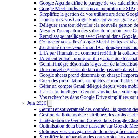
Google Agenda affine le partage de vos calendriers 
Google Meet hardware s'ouvre au protocole SIP gr
Simplifiez la gestion de vos utilisateurs dans Go
Transformez vos Google Slides en vidéos grâce à 
Déléguer sans tout dévoiler : la nouvelle gestion 
Mesurer l'occupation des salles de réunion avec Go
Remplissage intelligent avec Gemini dans Google S
Connecter vos salles Google Meet à toutes les vis
J'ai donné un cerveau à mon IA : plongée dans m
L'IA par l'humain ou comment redéfinir la collaborat
IA en entreprise : pourquoi il n'y a pas que les cha
Gemini intègre désormais la gestion de la localisat
Une nouvelle gestion de la bande passante dans G
Google sheets prend désormais en charge l'import
Créer des présentations complètes et modifiables 
Gérer un compte Gmail délégué depuis votre mobile
L'assistant intelligent Gemini s'invite dans votre 
Vos recherches dans Google Drive simplifiées sur mob
Juin 2026
Gemini et souveraineté des données : la gestion d
Gestion de flotte mobile : attribuez des droits d'a
L'intégration de Gemini Canvas dans Google Class
Optimisation de la bande passante sur Google Meet 
Optimiser vos sauvegardes de données grâce aux 
Simplifier la préparation des cours grâce aux no