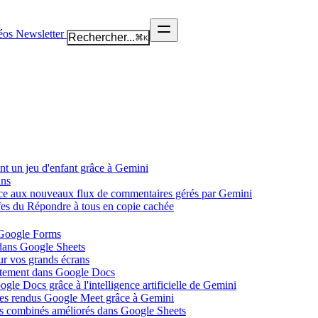
éos
Newsletter
Rechercher...
⌘
K
nt un jeu d'enfant grâce à Gemini
ans
âce aux nouveaux flux de commentaires gérés par Gemini
ffes du Répondre à tous en copie cachée
 Google Forms
 dans Google Sheets
ur vos grands écrans
ectement dans Google Docs
gle Docs grâce à l'intelligence artificielle de Gemini
tes rendus Google Meet grâce à Gemini
ues combinés améliorés dans Google Sheets