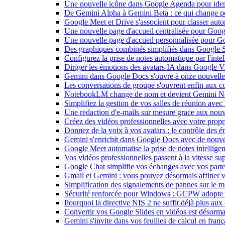
Une nouvelle icône dans Google Agenda pour identi
De Gemini Alpha à Gemini Beta : ce qui change 
Google Meet et Drive s'associent pour classer aut
Une nouvelle page d'accueil centralisée pour Goog
Une nouvelle page d'accueil personnalisée pour 
Des graphiques combinés simplifiés dans Google S
Configurez la prise de notes automatique par l'inte
Diriger les émotions des avatars IA dans Google Vi
Gemini dans Google Docs s'ouvre à onze nouvelle
Les conversations de groupe s'ouvrent enfin aux c
NotebookLM change de nom et devient Gemini N
Simplifiez la gestion de vos salles de réunion ave
Une redaction d'e-mails sur mesure grace aux nouv
Créez des vidéos professionnelles avec votre pro
Donnez de la voix à vos avatars : le contrôle des 
Gemini s'enrichit dans Google Docs avec de nouvel
Google Meet automatise la prise de notes intellige
Vos vidéos professionnelles passent à la vitesse 
Google Chat simplifie vos échanges avec vos parte
Gmail et Gemini : vous pouvez désormais affiner v
Simplification des signalements de pannes sur le 
Sécurité renforcée pour Windows : GCPW adopte d
Pourquoi la directive NIS 2 ne suffit déjà plus aux 
Convertir vos Google Slides en vidéos est désorma
Gemini s'invite dans vos feuilles de calcul en fran