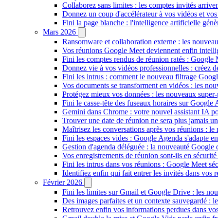
Collaborez sans limites : les comptes invités arriv
Donnez un coup d'accélérateur à vos vidéos et vos
Fini la page blanche : l'intelligence artificielle g
Mars 2026
Ransomware et collaboration externe : les nouvea
Vos réunions Google Meet deviennent enfin intellig
Fini les comptes rendus de réunion ratés : Google
Donnez vie à vos vidéos professionnelles : créez 
Fini les intrus : comment le nouveau filtrage Goog
Vos documents se transforment en vidéos : les n
Protégez mieux vos données : les nouveaux super
Fini le casse-tête des fuseaux horaires sur Google 
Gemini dans Chrome : votre nouvel assistant IA pour
Trouver une date de réunion ne sera plus jamais un
Maîtrisez les conversations après vos réunions : 
Fini les espaces vides : Google Agenda s'adapte en
Gestion d'agenda déléguée : la nouveauté Google qu
Vos enregistrements de réunion sont-ils en sécuri
Fini les intrus dans vos réunions : Google Meet sécu
Identifiez enfin qui fait entrer les invités dans vo
Février 2026
Fini les limites sur Gmail et Google Drive : les nou
Des images parfaites et un contexte sauvegardé : 
Retrouvez enfin vos informations perdues dans vo