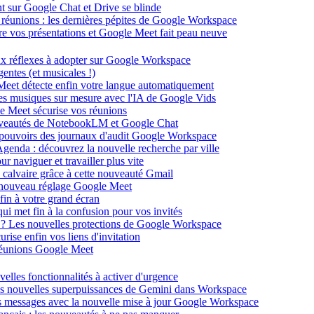
ent sur Google Chat et Drive se blinde
 réunions : les dernières pépites de Google Workspace
énère vos présentations et Google Meet fait peau neuve
ux réflexes à adopter sur Google Workspace
entes (et musicales !)
 Meet détecte enfin votre langue automatiquement
des musiques sur mesure avec l'IA de Google Vids
le Meet sécurise vos réunions
ouveautés de NotebookLM et Google Chat
-pouvoirs des journaux d'audit Google Workspace
Agenda : découvrez la nouvelle recherche par ville
 naviguer et travailler plus vite
 calvaire grâce à cette nouveauté Gmail
le nouveau réglage Google Meet
fin à votre grand écran
i met fin à la confusion pour vos invités
té ? Les nouvelles protections de Google Workspace
rise enfin vos liens d'invitation
s réunions Google Meet
velles fonctionnalités à activer d'urgence
les nouvelles superpuissances de Gemini dans Workspace
s messages avec la nouvelle mise à jour Google Workspace