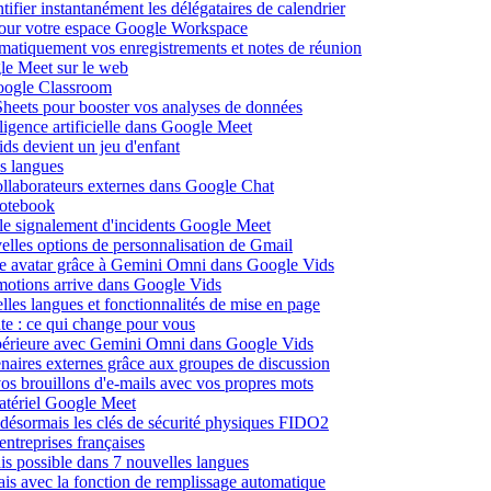
fier instantanément les délégataires de calendrier
pour votre espace Google Workspace
omatiquement vos enregistrements et notes de réunion
le Meet sur le web
Google Classroom
heets pour booster vos analyses de données
lligence artificielle dans Google Meet
ds devient un jeu d'enfant
s langues
ollaborateurs externes dans Google Chat
otebook
c le signalement d'incidents Google Meet
elles options de personnalisation de Gmail
pre avatar grâce à Gemini Omni dans Google Vids
émotions arrive dans Google Vids
les langues et fonctionnalités de mise en page
nte : ce qui change pour vous
supérieure avec Gemini Omni dans Google Vids
naires externes grâce aux groupes de discussion
os brouillons d'e-mails avec vos propres mots
matériel Google Meet
ésormais les clés de sécurité physiques FIDO2
entreprises françaises
is possible dans 7 nouvelles langues
çais avec la fonction de remplissage automatique