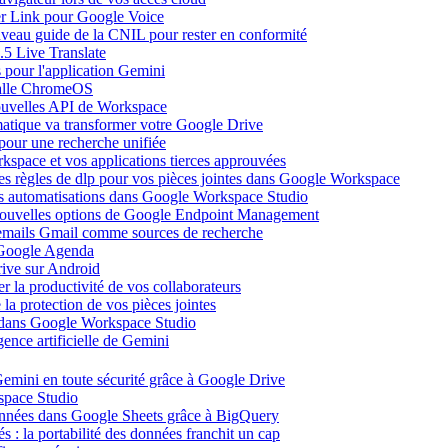
ier Link pour Google Voice
uveau guide de la CNIL pour rester en conformité
.5 Live Translate
 pour l'application Gemini
salle ChromeOS
nouvelles API de Workspace
atique va transformer votre Google Drive
pour une recherche unifiée
kspace et vos applications tierces approuvées
es règles de dlp pour vos pièces jointes dans Google Workspace
vos automatisations dans Google Workspace Studio
 nouvelles options de Google Endpoint Management
emails Gmail comme sources de recherche
s Google Agenda
ive sur Android
r la productivité de vos collaborateurs
a protection de vos pièces jointes
s dans Google Workspace Studio
ence artificielle de Gemini
emini en toute sécurité grâce à Google Drive
space Studio
onnées dans Google Sheets grâce à BigQuery
s : la portabilité des données franchit un cap