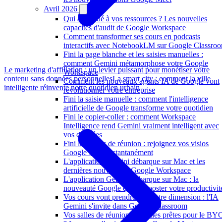
Avril 2026
Qui a accédé à vos ressources ? Les nouvelles
capacités d'audit de Google Workspace
Comment transformer ses cours en podcasts
interactifs avec NotebookLM sur Google Classro
Fini la page blanche et les saisies manuelles :
comment Gemini métamorphose votre Google
Le marketing d'affiliation : un levier puissant pour monétiser votre
Workspace
contenu sans données personnelles
La smart city : comment la ville
Comment les nouveaux agents IA de Google vont
intelligente réinvente notre quotidien urbain
révolutionner votre entreprise
Fini la saisie manuelle : comment l'intelligence
artificielle de Google transforme votre quotidien
Fini le copier-coller : comment Workspace
Intelligence rend Gemini vraiment intelligent avec
vos données
Fini les codes de réunion : rejoignez vos visios
Google Meet instantanément
L'application Gemini débarque sur Mac et les
dernières nouveautés Google Workspace
L'application Gemini débarque sur Mac : la
nouveauté Google qui va booster votre productivit
Vos cours vont prendre une autre dimension : l'IA
Gemini s'invite dans Google Classroom
Vos salles de réunion sont-elles prêtes pour le B