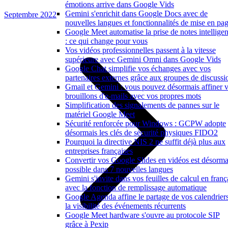
émotions arrive dans Google Vids
Gemini s'enrichit dans Google Docs avec de
Septembre 2022
nouvelles langues et fonctionnalités de mise en pa
Google Meet automatise la prise de notes intelligen
: ce qui change pour vous
Vos vidéos professionnelles passent à la vitesse
supérieure avec Gemini Omni dans Google Vids
Google Chat simplifie vos échanges avec vos
partenaires externes grâce aux groupes de discussi
Gmail et Gemini : vous pouvez désormais affiner 
brouillons d'e-mails avec vos propres mots
Simplification des signalements de pannes sur le
matériel Google Meet
Sécurité renforcée pour Windows : GCPW adopte
désormais les clés de sécurité physiques FIDO2
Pourquoi la directive NIS 2 ne suffit déjà plus aux
entreprises françaises
Convertir vos Google Slides en vidéos est désorma
possible dans 7 nouvelles langues
Gemini s'invite dans vos feuilles de calcul en franç
avec la fonction de remplissage automatique
Google Agenda affine le partage de vos calendriers
la visibilité des événements récurrents
Google Meet hardware s'ouvre au protocole SIP
grâce à Pexip