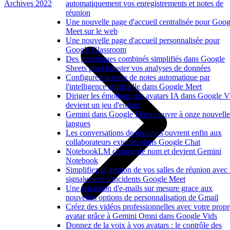
Archives 2022
automatiquement vos enregistrements et notes de
réunion
Une nouvelle page d'accueil centralisée pour Goog
Meet sur le web
Une nouvelle page d'accueil personnalisée pour
Google Classroom
Des graphiques combinés simplifiés dans Google
Sheets pour booster vos analyses de données
Configurez la prise de notes automatique par
l'intelligence artificielle dans Google Meet
Diriger les émotions des avatars IA dans Google V
devient un jeu d'enfant
Gemini dans Google Docs s'ouvre à onze nouvelle
langues
Les conversations de groupe s'ouvrent enfin aux
collaborateurs externes dans Google Chat
NotebookLM change de nom et devient Gemini
Notebook
Simplifiez la gestion de vos salles de réunion avec 
signalement d'incidents Google Meet
Une redaction d'e-mails sur mesure grace aux
nouvelles options de personnalisation de Gmail
Créez des vidéos professionnelles avec votre propr
avatar grâce à Gemini Omni dans Google Vids
Donnez de la voix à vos avatars : le contrôle des