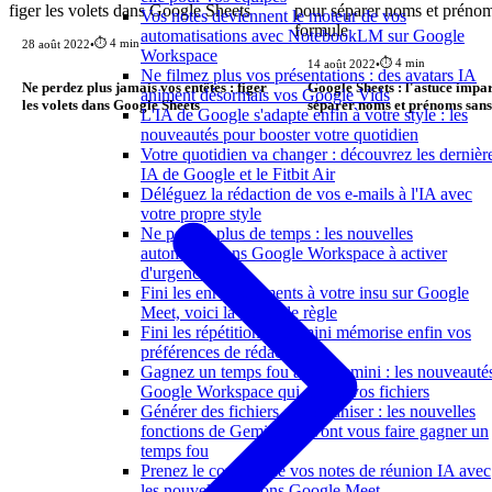
Vos notes deviennent le moteur de vos
automatisations avec NotebookLM sur Google
⏱️ 4 min
28 août 2022
•
Workspace
⏱️ 4 min
14 août 2022
•
Ne filmez plus vos présentations : des avatars IA
Ne perdez plus jamais vos entêtes : figer
Google Sheets : l'astuce impa
animent désormais vos Google Vids
les volets dans Google Sheets
séparer noms et prénoms sans
L'IA de Google s'adapte enfin à votre style : les
nouveautés pour booster votre quotidien
Votre quotidien va changer : découvrez les dernièr
IA de Google et le Fitbit Air
Déléguez la rédaction de vos e-mails à l'IA avec
votre propre style
Ne perdez plus de temps : les nouvelles
automatisations Google Workspace à activer
d'urgence
Fini les enregistrements à votre insu sur Google
Meet, voici la nouvelle règle
Fini les répétitions : Gemini mémorise enfin vos
préférences de rédaction
Gagnez un temps fou avec Gemini : les nouveauté
Google Workspace qui créent vos fichiers
Générer des fichiers et s'organiser : les nouvelles
fonctions de Gemini qui vont vous faire gagner un
temps fou
Prenez le contrôle de vos notes de réunion IA avec
les nouvelles options Google Meet