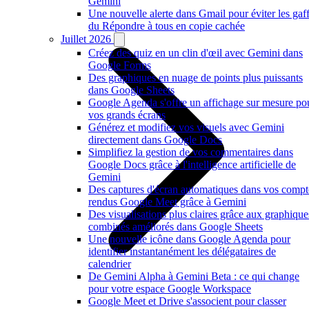
Gemini
Une nouvelle alerte dans Gmail pour éviter les gaf
du Répondre à tous en copie cachée
Juillet 2026
Créez des quiz en un clin d'œil avec Gemini dans
Google Forms
Des graphiques en nuage de points plus puissants
dans Google Sheets
Google Agenda s'offre un affichage sur mesure po
vos grands écrans
Générez et modifiez vos visuels avec Gemini
directement dans Google Docs
Simplifiez la gestion de vos commentaires dans
Google Docs grâce à l'intelligence artificielle de
Gemini
Des captures d'écran automatiques dans vos compt
rendus Google Meet grâce à Gemini
Des visualisations plus claires grâce aux graphique
combinés améliorés dans Google Sheets
Une nouvelle icône dans Google Agenda pour
identifier instantanément les délégataires de
calendrier
De Gemini Alpha à Gemini Beta : ce qui change
pour votre espace Google Workspace
Google Meet et Drive s'associent pour classer