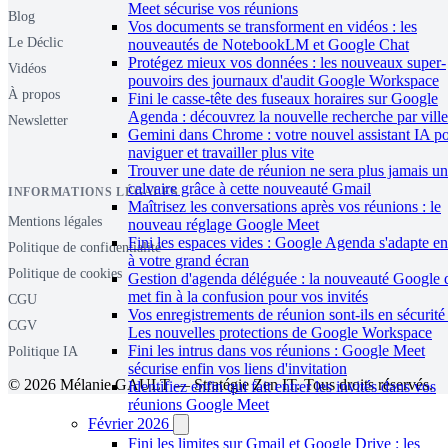
Meet sécurise vos réunions
Blog
Vos documents se transforment en vidéos : les
Le Déclic
nouveautés de NotebookLM et Google Chat
Protégez mieux vos données : les nouveaux super-
Vidéos
pouvoirs des journaux d'audit Google Workspace
À propos
Fini le casse-tête des fuseaux horaires sur Google
Agenda : découvrez la nouvelle recherche par ville
Newsletter
Gemini dans Chrome : votre nouvel assistant IA p
naviguer et travailler plus vite
Trouver une date de réunion ne sera plus jamais un
calvaire grâce à cette nouveauté Gmail
INFORMATIONS LÉGALES
Maîtrisez les conversations après vos réunions : le
Mentions légales
nouveau réglage Google Meet
Fini les espaces vides : Google Agenda s'adapte en
Politique de confidentialité
à votre grand écran
Politique de cookies
Gestion d'agenda déléguée : la nouveauté Google 
met fin à la confusion pour vos invités
CGU
Vos enregistrements de réunion sont-ils en sécurité
CGV
Les nouvelles protections de Google Workspace
Fini les intrus dans vos réunions : Google Meet
Politique IA
sécurise enfin vos liens d'invitation
© 2026 Mélanie GAULT — Stratégie Zen IT. Tous droits réservés.
Identifiez enfin qui fait entrer les invités dans vos
réunions Google Meet
Février 2026
Fini les limites sur Gmail et Google Drive : les