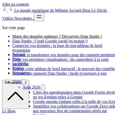
Aller au contenu
Le monde numérique de Mélanie
Accueil
Blog
Le Déclic
Vidéos
Newsletter
Sur cette page
Marre des données statiques ? Découvrez Data Studio !
Data Studio : l’outil Google caché (et gratuit !)
Connecter vos données : la base de tout tableau de bord
dynamique
Accueil
Préparer et transformer vos données pour des rapports pertinent
Blog
Créer vos premières visualisations : du camembert à la carte
Le Déclic
interactive
Vidéos
Rendez votre tableau de bord interactif : le pouvoir des contrôle
Newsletter
Partager vos rapports Data Studio : facile et toujours à jour
2026
Retour en haut
Août 2026
Créer des questionnaires dans Google Forms devie
un jeu d'enfant grâce à Gemini
Google agenda s'adapte enfin à la taille de vos écr
Simplifiez vos collaborations sur Google Docs grâ
aux nouveaux flux de commentaires gérés par
Le Blog