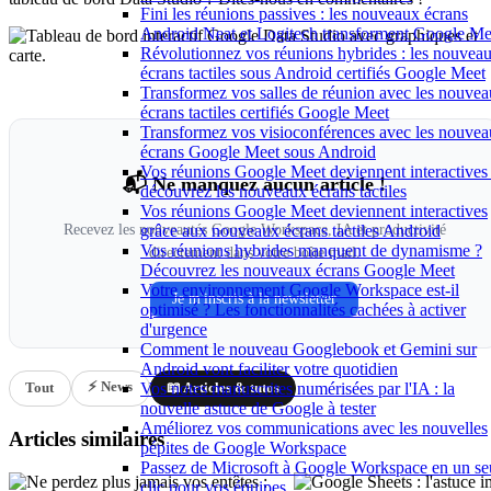
Fini les réunions passives : les nouveaux écrans
Android Neat et Logitech transforment Google Me
Révolutionnez vos réunions hybrides : les nouvea
écrans tactiles sous Android certifiés Google Meet
Transformez vos salles de réunion avec les nouve
écrans tactiles certifiés Google Meet
Transformez vos visioconférences avec les nouve
écrans Google Meet sous Android
Vos réunions Google Meet deviennent interactives 
📬 Ne manquez aucun article !
découvrez les nouveaux écrans tactiles
Vos réunions Google Meet deviennent interactives
Recevez les nouveautés Google Workspace, IA et productivité
grâce aux nouveaux écrans tactiles Android
Vos réunions hybrides manquent de dynamisme ?
directement dans votre boîte mail.
Découvrez les nouveaux écrans Google Meet
Votre environnement Google Workspace est-il
Je m'inscris à la newsletter
optimisé ? Les fonctionnalités cachées à activer
d'urgence
Comment le nouveau Googlebook et Gemini sur
Android vont faciliter votre quotidien
⚡ News
Vos notes manuscrites numérisées par l'IA : la
Tout
📖 Articles & tutos
nouvelle astuce de Google à tester
Améliorez vos communications avec les nouvelles
Articles similaires
pépites de Google Workspace
Passez de Microsoft à Google Workspace en un se
clic pour vos équipes