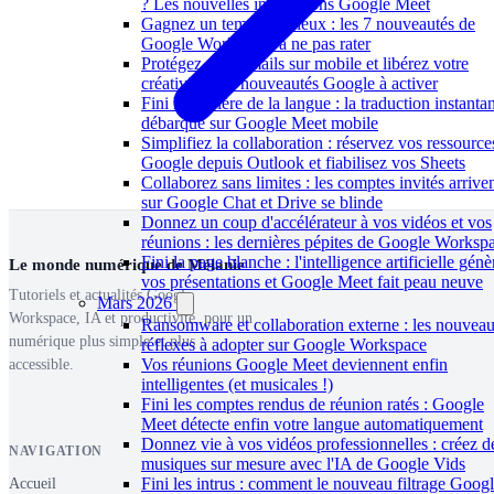
? Les nouvelles intégrations Google Meet
Gagnez un temps précieux : les 7 nouveautés de
Google Workspace à ne pas rater
Protégez vos e-mails sur mobile et libérez votre
créativité : les nouveautés Google à activer
Fini la barrière de la langue : la traduction instanta
débarque sur Google Meet mobile
Simplifiez la collaboration : réservez vos ressource
Google depuis Outlook et fiabilisez vos Sheets
Collaborez sans limites : les comptes invités arrive
sur Google Chat et Drive se blinde
Donnez un coup d'accélérateur à vos vidéos et vos
réunions : les dernières pépites de Google Worksp
Fini la page blanche : l'intelligence artificielle génè
Le monde numérique de Mélanie
vos présentations et Google Meet fait peau neuve
Tutoriels et actualités Google
Mars 2026
Workspace, IA et productivité, pour un
Ransomware et collaboration externe : les nouvea
numérique plus simple et plus
réflexes à adopter sur Google Workspace
Vos réunions Google Meet deviennent enfin
accessible.
intelligentes (et musicales !)
Fini les comptes rendus de réunion ratés : Google
Meet détecte enfin votre langue automatiquement
Donnez vie à vos vidéos professionnelles : créez d
NAVIGATION
musiques sur mesure avec l'IA de Google Vids
Fini les intrus : comment le nouveau filtrage Goog
Accueil