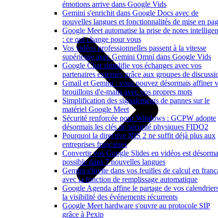
émotions arrive dans Google Vids
Gemini s'enrichit dans Google Docs avec de
nouvelles langues et fonctionnalités de mise en pa
Google Meet automatise la prise de notes intelligen
: ce qui change pour vous
Vos vidéos professionnelles passent à la vitesse
supérieure avec Gemini Omni dans Google Vids
Google Chat simplifie vos échanges avec vos
partenaires externes grâce aux groupes de discussi
Gmail et Gemini : vous pouvez désormais affiner 
brouillons d'e-mails avec vos propres mots
Simplification des signalements de pannes sur le
matériel Google Meet
Sécurité renforcée pour Windows : GCPW adopte
désormais les clés de sécurité physiques FIDO2
Pourquoi la directive NIS 2 ne suffit déjà plus aux
entreprises françaises
Convertir vos Google Slides en vidéos est désorma
possible dans 7 nouvelles langues
Gemini s'invite dans vos feuilles de calcul en franç
avec la fonction de remplissage automatique
Google Agenda affine le partage de vos calendriers
la visibilité des événements récurrents
Google Meet hardware s'ouvre au protocole SIP
grâce à Pexip