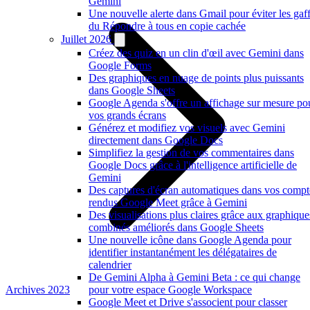
Gemini
Une nouvelle alerte dans Gmail pour éviter les gaf
du Répondre à tous en copie cachée
Juillet 2026
Créez des quiz en un clin d'œil avec Gemini dans
Google Forms
Des graphiques en nuage de points plus puissants
dans Google Sheets
Google Agenda s'offre un affichage sur mesure po
vos grands écrans
Générez et modifiez vos visuels avec Gemini
directement dans Google Docs
Simplifiez la gestion de vos commentaires dans
Google Docs grâce à l'intelligence artificielle de
Gemini
Des captures d'écran automatiques dans vos compt
rendus Google Meet grâce à Gemini
Des visualisations plus claires grâce aux graphique
combinés améliorés dans Google Sheets
Une nouvelle icône dans Google Agenda pour
identifier instantanément les délégataires de
calendrier
De Gemini Alpha à Gemini Beta : ce qui change
Archives 2023
pour votre espace Google Workspace
Google Meet et Drive s'associent pour classer