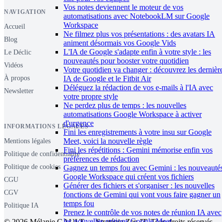
Vos notes deviennent le moteur de vos
NAVIGATION
automatisations avec NotebookLM sur Google
Workspace
Accueil
Ne filmez plus vos présentations : des avatars IA
Blog
animent désormais vos Google Vids
L'IA de Google s'adapte enfin à votre style : les
Le Déclic
nouveautés pour booster votre quotidien
Vidéos
Votre quotidien va changer : découvrez les dernièr
À propos
IA de Google et le Fitbit Air
Déléguez la rédaction de vos e-mails à l'IA avec
Newsletter
votre propre style
Ne perdez plus de temps : les nouvelles
automatisations Google Workspace à activer
d'urgence
INFORMATIONS LÉGALES
Fini les enregistrements à votre insu sur Google
Meet, voici la nouvelle règle
Mentions légales
Fini les répétitions : Gemini mémorise enfin vos
Politique de confidentialité
préférences de rédaction
Politique de cookies
Gagnez un temps fou avec Gemini : les nouveauté
Google Workspace qui créent vos fichiers
CGU
Générer des fichiers et s'organiser : les nouvelles
CGV
fonctions de Gemini qui vont vous faire gagner un
temps fou
Politique IA
Prenez le contrôle de vos notes de réunion IA avec
les nouvelles options Google Meet
© 2026 Mélanie GAULT — Stratégie Zen IT. Tous droits réservés.