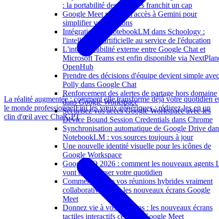
: la portabilité des données franchit un cap
Google Meet repense l'accès à Gemini pour
simplifier vos réunions
Intégration de NotebookLM dans Schoology :
l'intelligence artificielle au service de l'éducation
L'interopérabilité externe entre Google Chat et
Microsoft Teams est enfin disponible via NextPlan
OpenHub
Prendre des décisions d'équipe devient simple ave
Polly dans Google Chat
Renforcement des alertes de partage hors domaine
La réalité augmentée : comment elle transforme déjà votre quotidien e
dans Google Workspace
le monde professionnel
Fini les vœux génériques : rédigez-les en un
Sécurisez vos accès Google Workspace avec les
clin d'œil avec ChatGPT
Device Bound Session Credentials dans Chrome
Synchronisation automatique de Google Drive dan
NotebookLM : vos sources toujours à jour
Une nouvelle identité visuelle pour les icônes de
Google Workspace
Google I/O 2026 : comment les nouveaux agents 
vont bouleverser votre quotidien
Comment rendre vos réunions hybrides vraiment
collaboratives avec les nouveaux écrans Google
Meet
Donnez vie à vos réunions : les nouveaux écrans
tactiles interactifs certifiés Google Meet