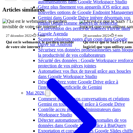
automatisations dans Google Workspace Studio
Gérez plus finement vos appareils iOS grâce aux
Articles similaires
nouvelles options de Google Endpoint Manageme
Gemini dans Google Drive intègre désormais vos
emails Gmail comme sources de recherche
La prévention des pertes de données s'invite dans
Google Agenda
⏱️ 3 min
⏱️ 4 min
27 décembre 2022
•
28 novembre 2022
•
Scanner plusieurs pages d'un coup dans Google
Qui est le webmaster, le gardien invisible
Qu'est-ce que le SaaS ? Le mo
Drive sur Android
de votre site internet ?
logiciel que vous utilisez sans
Sécurisez vos données professionnelles sans bloqu
la productivité de vos collaborateurs
Sécurité des données : Google Workspace renforce
protection de vos pièces jointes
Automatisez vos flux de travail grâce aux boucles
dans Google Workspace Studio
Désencombrez votre Google Drive grâce à
l'intelligence artificielle de Gemini
Mai 2026
Comment partager vos conversations et créations
Gemini en toute sécurité grâce à Google Drive
Contrôle accru pour les administrateurs dans
Workspace Studio
Détecter automatiquement les anomalies de vos
données dans Google Sheets grâce à BigQuery
Exportation et conversion des Google Slides chiffr