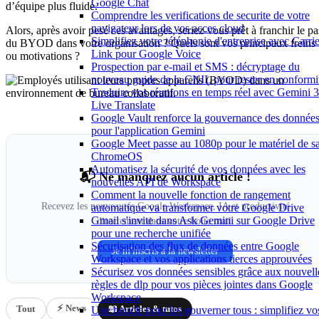
Google Chat
d’équipe plus fluide.
Comprendre les verifications de securite de votre
navigateur lors de vos acces cloud
Alors, après avoir pesé ces avantages, seriez-vous prêt à franchir le pa
Simplifiez votre téléphonie d'entreprise avec Carrie
du BYOD dans votre organisation ? Quels sont vos principaux freins
Link pour Google Voice
ou motivations ?
Prospection par e-mail et SMS : décryptage du
nouveau guide de la CNIL pour rester en conformi
Traduire vos réunions en temps réel avec Gemini 3
Live Translate
Google Vault renforce la gouvernance des donnée
pour l'application Gemini
Google Meet passe au 1080p pour le matériel de sa
ChromeOS
Automatisez la sécurité de vos données avec les
📬 Ne manquez aucun article !
nouvelles API de Workspace
Comment la nouvelle fonction de rangement
Recevez les nouveautés Google Workspace, IA et productivité
automatique va transformer votre Google Drive
Gmail s'invite dans Ask Gemini sur Google Drive
directement dans votre boîte mail.
pour une recherche unifiée
Sécurisation des flux de données entre Google
Je m'inscris à la newsletter
Workspace et vos applications tierces approuvées
Sécurisez vos données sensibles grâce aux nouvell
règles de dlp pour vos pièces jointes dans Google
Workspace
⚡ News
Tout
📖 Articles & tutos
Une boucle pour les gouverner tous : simplifiez vo