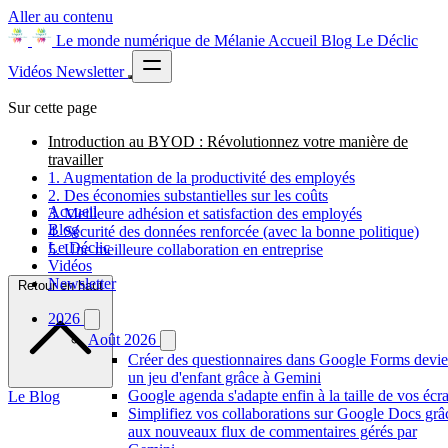
Aller au contenu
Le monde numérique de Mélanie
Accueil
Blog
Le Déclic
Vidéos
Newsletter
Sur cette page
Introduction au BYOD : Révolutionnez votre manière de
travailler
1. Augmentation de la productivité des employés
2. Des économies substantielles sur les coûts
Accueil
3. Meilleure adhésion et satisfaction des employés
Blog
4. Sécurité des données renforcée (avec la bonne politique)
Le Déclic
5. Une meilleure collaboration en entreprise
Vidéos
Newsletter
Retour en haut
2026
Août 2026
Créer des questionnaires dans Google Forms devie
un jeu d'enfant grâce à Gemini
Google agenda s'adapte enfin à la taille de vos écr
Le Blog
Simplifiez vos collaborations sur Google Docs grâ
aux nouveaux flux de commentaires gérés par