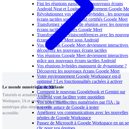
Fini les réunions passives : les nouveaux écrans
Android Neat et Logitech transforment Google Me
Révolutionnez vos réunions hybrides : les nouvea
écrans tactiles sous Android certifiés Google Meet
Transformez vos salles de réunion avec les nouve
écrans tactiles certifiés Google Meet
Transformez vos visioconférences avec les nouve
écrans Google Meet sous Android
Vos réunions Google Meet deviennent interactives 
découvrez les nouveaux écrans tactiles
Vos réunions Google Meet deviennent interactives
grâce aux nouveaux écrans tactiles Android
Vos réunions hybrides manquent de dynamisme ?
Découvrez les nouveaux écrans Google Meet
Votre environnement Google Workspace est-il
optimisé ? Les fonctionnalités cachées à activer
d'urgence
Le monde numérique de Mélanie
Comment le nouveau Googlebook et Gemini sur
Tutoriels et actualités Google
Android vont faciliter votre quotidien
Workspace, IA et productivité, pour un
Vos notes manuscrites numérisées par l'IA : la
numérique plus simple et plus
nouvelle astuce de Google à tester
Améliorez vos communications avec les nouvelles
accessible.
pépites de Google Workspace
Passez de Microsoft à Google Workspace en un se
clic pour vos équipes