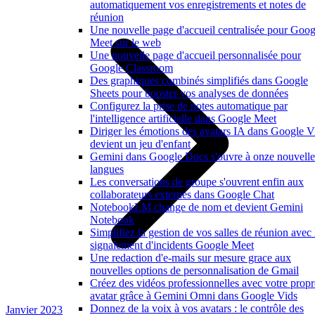
automatiquement vos enregistrements et notes de
réunion
Une nouvelle page d'accueil centralisée pour Goog
Meet sur le web
Une nouvelle page d'accueil personnalisée pour
Google Classroom
Des graphiques combinés simplifiés dans Google
Sheets pour booster vos analyses de données
Configurez la prise de notes automatique par
l'intelligence artificielle dans Google Meet
Diriger les émotions des avatars IA dans Google V
devient un jeu d'enfant
Gemini dans Google Docs s'ouvre à onze nouvelle
langues
Les conversations de groupe s'ouvrent enfin aux
collaborateurs externes dans Google Chat
NotebookLM change de nom et devient Gemini
Notebook
Simplifiez la gestion de vos salles de réunion avec 
signalement d'incidents Google Meet
Une redaction d'e-mails sur mesure grace aux
nouvelles options de personnalisation de Gmail
Créez des vidéos professionnelles avec votre propr
avatar grâce à Gemini Omni dans Google Vids
Donnez de la voix à vos avatars : le contrôle des
Janvier 2023