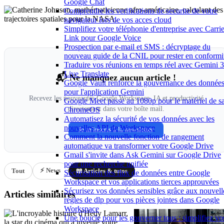
Google Chat
Comprendre les verifications de securite de votre
navigateur lors de vos acces cloud
Simplifiez votre téléphonie d'entreprise avec Carrie
Link pour Google Voice
Prospection par e-mail et SMS : décryptage du
nouveau guide de la CNIL pour rester en conformi
Traduire vos réunions en temps réel avec Gemini 3
Live Translate
📬 Ne manquez aucun article !
Google Vault renforce la gouvernance des donnée
pour l'application Gemini
Recevez les nouveautés Google Workspace, IA et productivité
Google Meet passe au 1080p pour le matériel de sa
directement dans votre boîte mail.
ChromeOS
Automatisez la sécurité de vos données avec les
nouvelles API de Workspace
Je m'inscris à la newsletter
Comment la nouvelle fonction de rangement
automatique va transformer votre Google Drive
Gmail s'invite dans Ask Gemini sur Google Drive
pour une recherche unifiée
⚡ News
Tout
📖 Articles & tutos
Sécurisation des flux de données entre Google
Workspace et vos applications tierces approuvées
Sécurisez vos données sensibles grâce aux nouvell
Articles similaires
règles de dlp pour vos pièces jointes dans Google
Workspace
Une boucle pour les gouverner tous : simplifiez vo