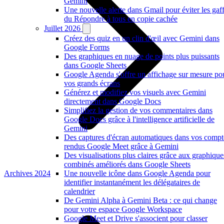
Gemini
Une nouvelle alerte dans Gmail pour éviter les gaf
du Répondre à tous en copie cachée
Juillet 2026
Créez des quiz en un clin d'œil avec Gemini dans
Google Forms
Des graphiques en nuage de points plus puissants
dans Google Sheets
Google Agenda s'offre un affichage sur mesure po
vos grands écrans
Générez et modifiez vos visuels avec Gemini
directement dans Google Docs
Simplifiez la gestion de vos commentaires dans
Google Docs grâce à l'intelligence artificielle de
Gemini
Des captures d'écran automatiques dans vos compt
rendus Google Meet grâce à Gemini
Des visualisations plus claires grâce aux graphique
combinés améliorés dans Google Sheets
Archives 2024
Une nouvelle icône dans Google Agenda pour
identifier instantanément les délégataires de
calendrier
De Gemini Alpha à Gemini Beta : ce qui change
pour votre espace Google Workspace
Google Meet et Drive s'associent pour classer