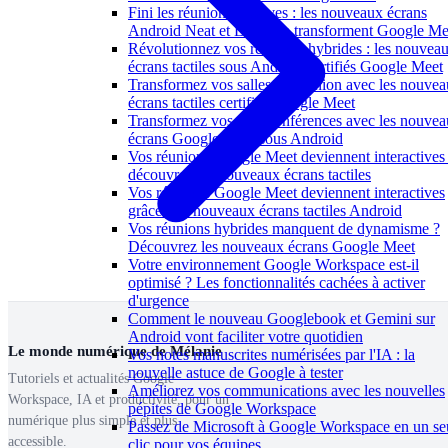
Fini les réunions passives : les nouveaux écrans
Android Neat et Logitech transforment Google Me
Révolutionnez vos réunions hybrides : les nouvea
écrans tactiles sous Android certifiés Google Meet
Transformez vos salles de réunion avec les nouve
écrans tactiles certifiés Google Meet
Transformez vos visioconférences avec les nouve
écrans Google Meet sous Android
Vos réunions Google Meet deviennent interactives 
découvrez les nouveaux écrans tactiles
Vos réunions Google Meet deviennent interactives
grâce aux nouveaux écrans tactiles Android
Vos réunions hybrides manquent de dynamisme ?
Découvrez les nouveaux écrans Google Meet
Votre environnement Google Workspace est-il
optimisé ? Les fonctionnalités cachées à activer
d'urgence
Comment le nouveau Googlebook et Gemini sur
Android vont faciliter votre quotidien
Le monde numérique de Mélanie
Vos notes manuscrites numérisées par l'IA : la
nouvelle astuce de Google à tester
Tutoriels et actualités Google
Améliorez vos communications avec les nouvelles
Workspace, IA et productivité, pour un
pépites de Google Workspace
numérique plus simple et plus
Passez de Microsoft à Google Workspace en un se
accessible.
clic pour vos équipes