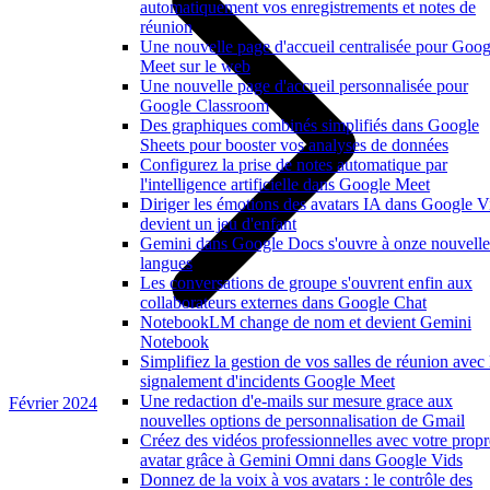
automatiquement vos enregistrements et notes de
réunion
Une nouvelle page d'accueil centralisée pour Goog
Meet sur le web
Une nouvelle page d'accueil personnalisée pour
Google Classroom
Des graphiques combinés simplifiés dans Google
Sheets pour booster vos analyses de données
Configurez la prise de notes automatique par
l'intelligence artificielle dans Google Meet
Diriger les émotions des avatars IA dans Google V
devient un jeu d'enfant
Gemini dans Google Docs s'ouvre à onze nouvelle
langues
Les conversations de groupe s'ouvrent enfin aux
collaborateurs externes dans Google Chat
NotebookLM change de nom et devient Gemini
Notebook
Simplifiez la gestion de vos salles de réunion avec 
signalement d'incidents Google Meet
Une redaction d'e-mails sur mesure grace aux
Février 2024
nouvelles options de personnalisation de Gmail
Créez des vidéos professionnelles avec votre propr
avatar grâce à Gemini Omni dans Google Vids
Donnez de la voix à vos avatars : le contrôle des