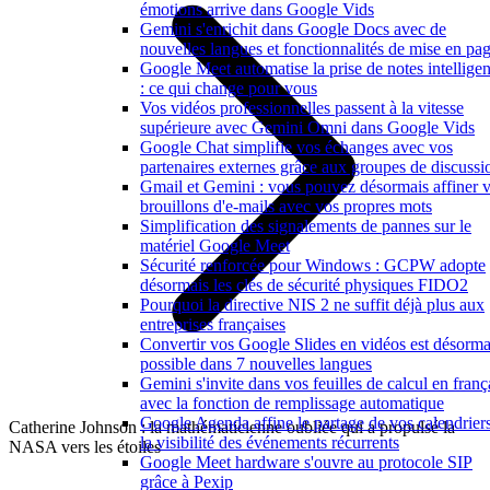
émotions arrive dans Google Vids
Gemini s'enrichit dans Google Docs avec de
nouvelles langues et fonctionnalités de mise en pa
Google Meet automatise la prise de notes intelligen
: ce qui change pour vous
Vos vidéos professionnelles passent à la vitesse
supérieure avec Gemini Omni dans Google Vids
Google Chat simplifie vos échanges avec vos
partenaires externes grâce aux groupes de discussi
Gmail et Gemini : vous pouvez désormais affiner 
brouillons d'e-mails avec vos propres mots
Simplification des signalements de pannes sur le
matériel Google Meet
Sécurité renforcée pour Windows : GCPW adopte
désormais les clés de sécurité physiques FIDO2
Pourquoi la directive NIS 2 ne suffit déjà plus aux
entreprises françaises
Convertir vos Google Slides en vidéos est désorma
possible dans 7 nouvelles langues
Gemini s'invite dans vos feuilles de calcul en franç
avec la fonction de remplissage automatique
Google Agenda affine le partage de vos calendriers
Catherine Johnson : la mathématicienne oubliée qui a propulsé la
la visibilité des événements récurrents
NASA vers les étoiles
Google Meet hardware s'ouvre au protocole SIP
grâce à Pexip