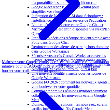
: la portabilité des données franchit un cap
Google Meet repense l'accès à Gemini pour
simplifier vos réunions
Intégration de NotebookLM dans Schoology :
l'intelligence artificielle au service de l'éducation
L'interopérabilité externe entre Google Chat et
Microsoft Teams est enfin disponible via NextPlan
OpenHub
Prendre des décisions d'équipe devient simple ave
Polly dans Google Chat
Renforcement des alertes de partage hors domaine
dans Google Workspace
Sécurisez vos accès Google Workspace avec les
Device Bound Session Credentials dans Chrome
Maîtrisez votre Google Workspace : sécurité avancée et collaboration
Synchronisation automatique de Google Drive dan
intuitive pour tous
Google Docs et Meet : deux nouveautés pour
NotebookLM : vos sources toujours à jour
booster votre collaboration au quotidien
Une nouvelle identité visuelle pour les icônes de
Google Workspace
Google I/O 2026 : comment les nouveaux agents 
vont bouleverser votre quotidien
Comment rendre vos réunions hybrides vraiment
collaboratives avec les nouveaux écrans Google
Meet
Donnez vie à vos réunions : les nouveaux écrans
tactiles interactifs certifiés Google Meet