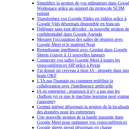
Simplifiez la gestion de vos utilisateurs dans Goog
Workspace grâce au support du protocole SCIM
entrant
Transformez vos Google Slides en vidéos grâce à
Google Vids désormais disponible en français
Déléguer sans tout dévoiler : la nouvelle gestion de
confidentialité dans Google Agenda
Mesurer l'occupation des salles de réunion avec
Google Meet et le matériel Neat
Remplissage intelligent avec Gemini dans Google
Sheets s'ouvre à 11 nouvelles langues
Connecter vos salles Google Meet à toutes les
visioconférences SIP grâce à Pexip
J'ai donné un cerveau à mon IA : plongée dans mo
brain OKF
L'IA par l'humain ou comment redéfinir la
collaboration avec l'intelligence artificielle
IA en entreprise : pourquoi il n'y a pas que les
chatbots (et ce que le machine learning peut vraim
t'apporter)
Gemini intègre désormais la gestion de la localisat
des données pour les entreprises
Une nouvelle gestion de la bande passante dans
Google Meet pour optimiser vos visioconférences
Google sheets prend désormais en charge