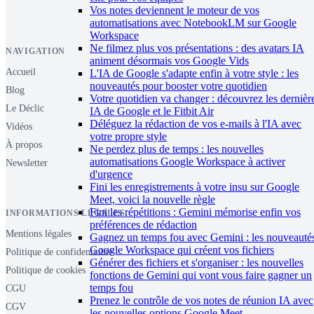
Vos notes deviennent le moteur de vos
automatisations avec NotebookLM sur Google
Workspace
Ne filmez plus vos présentations : des avatars IA
NAVIGATION
animent désormais vos Google Vids
Accueil
L'IA de Google s'adapte enfin à votre style : les
nouveautés pour booster votre quotidien
Blog
Votre quotidien va changer : découvrez les dernièr
Le Déclic
IA de Google et le Fitbit Air
Déléguez la rédaction de vos e-mails à l'IA avec
Vidéos
votre propre style
À propos
Ne perdez plus de temps : les nouvelles
automatisations Google Workspace à activer
Newsletter
d'urgence
Fini les enregistrements à votre insu sur Google
Meet, voici la nouvelle règle
Fini les répétitions : Gemini mémorise enfin vos
INFORMATIONS LÉGALES
préférences de rédaction
Mentions légales
Gagnez un temps fou avec Gemini : les nouveauté
Google Workspace qui créent vos fichiers
Politique de confidentialité
Générer des fichiers et s'organiser : les nouvelles
Politique de cookies
fonctions de Gemini qui vont vous faire gagner un
temps fou
CGU
Prenez le contrôle de vos notes de réunion IA avec
CGV
les nouvelles options Google Meet