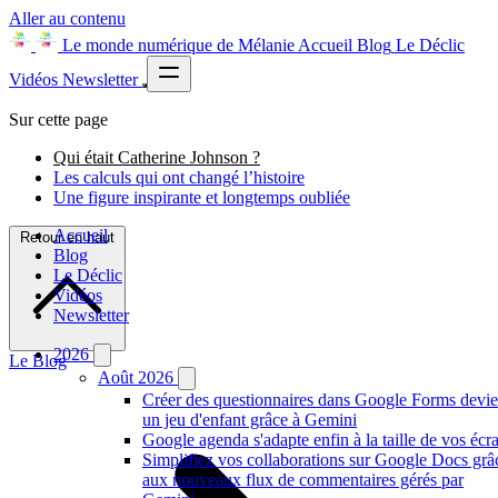
Aller au contenu
Le monde numérique de Mélanie
Accueil
Blog
Le Déclic
Vidéos
Newsletter
Sur cette page
Qui était Catherine Johnson ?
Les calculs qui ont changé l’histoire
Une figure inspirante et longtemps oubliée
Accueil
Retour en haut
Blog
Le Déclic
Vidéos
Newsletter
2026
Le Blog
Août 2026
Créer des questionnaires dans Google Forms devie
un jeu d'enfant grâce à Gemini
Google agenda s'adapte enfin à la taille de vos écr
Simplifiez vos collaborations sur Google Docs grâ
aux nouveaux flux de commentaires gérés par