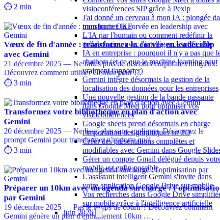
⏱️ 2 min
visioconférences SIP grâce à Pexip
J'ai donné un cerveau à mon IA : plongée d
mon brain OKF
L'IA par l'humain ou comment redéfinir la
Vœux de fin d'année : transformez la corvée en leadership
collaboration avec l'intelligence artificielle
IA en entreprise : pourquoi il n'y a pas que l
avec Gemini
chatbots (et ce que le machine learning peut
21 décembre 2025 — Ne faites plus de discours corporate ennuyeux.
vraiment t'apporter)
Découvrez comment utiliser Gemini pour …
Gemini intègre désormais la gestion de la
⏱️ 3 min
localisation des données pour les entreprises
Une nouvelle gestion de la bande passante
dans Google Meet pour optimiser vos
Transformez votre bibliothèque en plan d'action avec
visioconférences
Gemini
Google sheets prend désormais en charge
20 décembre 2025 — Ne lisez plus sans appliquer. Découvrez le
l'importation des graphiques en 3D
prompt Gemini pour transformer n'importe quel …
Créer des présentations complètes et
⏱️ 3 min
modifiables avec Gemini dans Google Slide
Gérer un compte Gmail délégué depuis votr
mobile est enfin possible
L'assistant intelligent Gemini s'invite dans
votre application Google Drive sur mobile
Préparer un 10km avec un agenda surchargé : l'optimisati
Vos recherches dans Google Drive simplifié
par Gemini
sur mobile grâce à l'intelligence artificielle
19 décembre 2025 — Pas le temps de courir ? Découvrez comment
Juin 2026
Gemini génère un plan d'entraînement 10km …