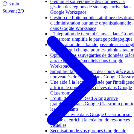
Gemini et souveraineté des données : la
⏱️ 3 min
gestion des régions de stockage arrive dans
Suivant 2/9
Google Workspace
Gestion de flotte mobile : attribuez des droit
d'administration par unité organisationnelle
dans Google Workspace
L'intégration de Gemini Canvas dans Googl
Classroom simplifie le partage pédagogique
Optimisation de la bande passante sur Goog
Meet : ce qui change pour les administrateur
Optimiser vos sauvegardes de données grâc
aux exports incrémentiels dans Google
Workspace
Simplifier la préparation des cours grâce aux
nouveautés de Gemini dans Google Classr
Une aide à la lecture boostée par l'intelligen
artificielle pour tous les élèves dans Google
Classroom
L'outil de lecture Read Along arrive
gratuitement dans Google Classroom pour t
les enseignants
Gemini s'invite dans Google Classroom sur
mobile et enrichit la création de ressources
visuelles
Sécurisation de vos groupes Google : de