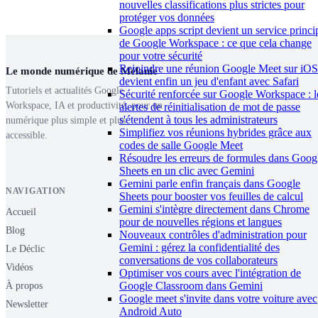
nouvelles classifications plus strictes pour
protéger vos données
Google apps script devient un service princi
de Google Workspace : ce que cela change
pour votre sécurité
Rejoindre une réunion Google Meet sur iOS
Le monde numérique de Mélanie
devient enfin un jeu d'enfant avec Safari
Tutoriels et actualités Google
Sécurité renforcée sur Google Workspace : l
Workspace, IA et productivité, pour un
alertes de réinitialisation de mot de passe
s'étendent à tous les administrateurs
numérique plus simple et plus
Simplifiez vos réunions hybrides grâce aux
accessible.
codes de salle Google Meet
Résoudre les erreurs de formules dans Goog
Sheets en un clic avec Gemini
Gemini parle enfin français dans Google
NAVIGATION
Sheets pour booster vos feuilles de calcul
Gemini s'intègre directement dans Chrome
Accueil
pour de nouvelles régions et langues
Blog
Nouveaux contrôles d'administration pour
Gemini : gérez la confidentialité des
Le Déclic
conversations de vos collaborateurs
Vidéos
Optimiser vos cours avec l'intégration de
Google Classroom dans Gemini
À propos
Google meet s'invite dans votre voiture avec
Newsletter
Android Auto