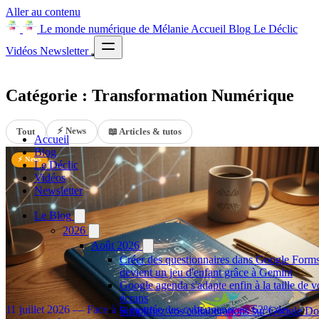
Aller au contenu
Le monde numérique de Mélanie
Accueil
Blog
Le Déclic
Vidéos
Newsletter
Catégorie : Transformation Numérique
⚡ News
Tout
📖 Articles & tutos
Accueil
Blog
⚡ News
Le Déclic
Vidéos
Newsletter
Le Blog
2026
Août 2026
Créer des questionnaires dans Google Form
devient un jeu d'enfant grâce à Gemini
Pourquoi la directive NIS 2 ne suffit déjà plus aux
Google agenda s'adapte enfin à la taille de v
entreprises françaises
écrans
11 juillet 2026 — Face à la montée des cybermenaces, 62% des
Simplifiez vos collaborations sur Google Do