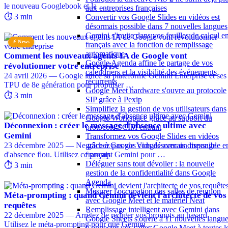
le nouveau Googlebook et la …
aux entreprises françaises
⏱️ 3 min
Convertir vos Google Slides en vidéos est
désormais possible dans 7 nouvelles langues
Gemini s'invite dans vos feuilles de calcul e
⚡ News
français avec la fonction de remplissage
automatique
Comment les nouveaux agents IA de Google vont
Google Agenda affine le partage de vos
révolutionner votre entreprise
calendriers et la visibilité des événements
24 avril 2026 — Google lance sa plateforme Gemini Enterprise et ses
récurrents
TPU de 8e génération pour propulser …
Google Meet hardware s'ouvre au protocole
⏱️ 3 min
SIP grâce à Pexip
Simplifiez la gestion de vos utilisateurs dans
Google Workspace grâce au support du
Déconnexion : créer le message d'absence ultime avec
protocole SCIM entrant
Gemini
Transformez vos Google Slides en vidéos
23 décembre 2025 — Ne gâchez pas vos congés avec un message
grâce à Google Vids désormais disponible e
d'absence flou. Utilisez ce prompt Gemini pour …
français
Déléguer sans tout dévoiler : la nouvelle
⏱️ 3 min
gestion de la confidentialité dans Google
Agenda
Mesurer l'occupation des salles de réunion
Méta-prompting : quand Gemini devient l'architecte de vos
avec Google Meet et le matériel Neat
requêtes
Remplissage intelligent avec Gemini dans
22 décembre 2025 — Arrêtez de rédiger vos prompts au hasard.
Google Sheets s'ouvre à 11 nouvelles langu
Utilisez le méta-prompting pour que Gemini …
Connecter vos salles Google Meet à toutes l