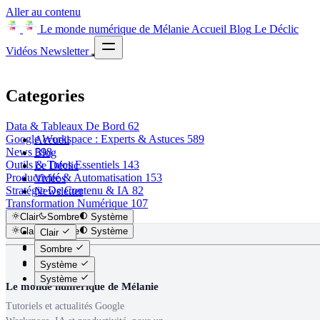
Aller au contenu
Le monde numérique de Mélanie
Accueil
Blog
Le Déclic
Vidéos
Newsletter
Categories
Data & Tableaux De Bord
62
Google Workspace : Experts & Astuces
589
Accueil
News
598
Blog
Outils & Tutos Essentiels
143
Le Déclic
Productivité & Automatisation
153
Vidéos
Stratégie De Contenu & IA
82
Newsletter
Transformation Numérique
107
Vidéos YouTube
282
Clair
Sombre
Système
Clair
Sombre
Système
Clair
Clair
Sombre
Sombre
Système
Système
Le monde numérique de Mélanie
Tutoriels et actualités Google