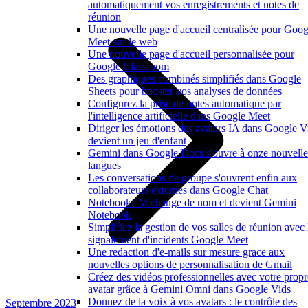
automatiquement vos enregistrements et notes de
réunion
Une nouvelle page d'accueil centralisée pour Goog
Meet sur le web
Une nouvelle page d'accueil personnalisée pour
Google Classroom
Des graphiques combinés simplifiés dans Google
Sheets pour booster vos analyses de données
Configurez la prise de notes automatique par
l'intelligence artificielle dans Google Meet
Diriger les émotions des avatars IA dans Google V
devient un jeu d'enfant
Gemini dans Google Docs s'ouvre à onze nouvelle
langues
Les conversations de groupe s'ouvrent enfin aux
collaborateurs externes dans Google Chat
NotebookLM change de nom et devient Gemini
Notebook
Simplifiez la gestion de vos salles de réunion avec 
signalement d'incidents Google Meet
Une redaction d'e-mails sur mesure grace aux
nouvelles options de personnalisation de Gmail
Créez des vidéos professionnelles avec votre propr
avatar grâce à Gemini Omni dans Google Vids
Donnez de la voix à vos avatars : le contrôle des
Septembre 2023