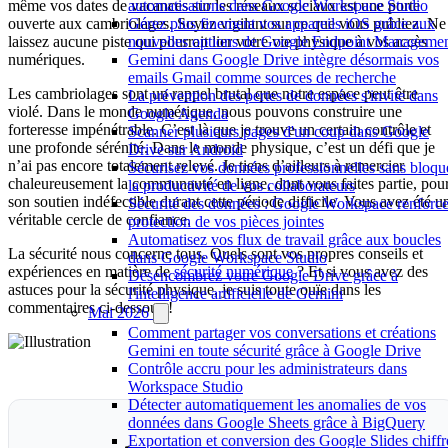
même vos dates de vacances sur les réseaux sociaux est une porte
automatisations dans Google Workspace Studio
ouverte aux cambriolages. Soyez vigilant sur ce que vous publiez. Ne
Gérez plus finement vos appareils iOS grâce aux
laissez aucune piste qui pourrait lier votre vie physique à vos accès
nouvelles options de Google Endpoint Manageme
numériques.
Gemini dans Google Drive intègre désormais vos
emails Gmail comme sources de recherche
Les cambriolages sont un rappel brutal que notre espace peut être
La prévention des pertes de données s'invite dans
violé. Dans le monde numérique, nous pouvons construire une
Google Agenda
forteresse impénétrable. C’est là que je trouve un certain contrôle et
Scanner plusieurs pages d'un coup dans Google
une profonde sérénité. Dans le monde physique, c’est un défi que je
Drive sur Android
n’ai pas encore totalement relevé. Je tiens d’ailleurs à remercier
Sécurisez vos données professionnelles sans bloqu
chaleureusement la communauté en ligne, dont vous faites partie, pou
la productivité de vos collaborateurs
son soutien indéfectible durant cette période difficile. Vous avez été u
Sécurité des données : Google Workspace renforce
véritable cercle de confiance.
protection de vos pièces jointes
Automatisez vos flux de travail grâce aux boucles
La sécurité nous concerne tous. Quels sont vos propres conseils et
dans Google Workspace Studio
expériences en matière de
sécurité numérique
? Et si vous avez des
Désencombrez votre Google Drive grâce à
astuces pour la sécurité physique, je suis toute ouïe dans les
l'intelligence artificielle de Gemini
commentaires ci-dessous !
Mai 2026
Comment partager vos conversations et créations
Gemini en toute sécurité grâce à Google Drive
Contrôle accru pour les administrateurs dans
Workspace Studio
Détecter automatiquement les anomalies de vos
données dans Google Sheets grâce à BigQuery
Exportation et conversion des Google Slides chiffr