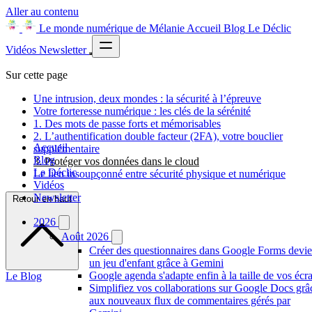
Aller au contenu
Le monde numérique de Mélanie
Accueil
Blog
Le Déclic
Vidéos
Newsletter
Sur cette page
Une intrusion, deux mondes : la sécurité à l’épreuve
Votre forteresse numérique : les clés de la sérénité
1. Des mots de passe forts et mémorisables
2. L’authentification double facteur (2FA), votre bouclier
Accueil
supplémentaire
Blog
3. Protéger vos données dans le cloud
Le Déclic
Le lien insoupçonné entre sécurité physique et numérique
Vidéos
Newsletter
Retour en haut
2026
Août 2026
Créer des questionnaires dans Google Forms devie
un jeu d'enfant grâce à Gemini
Google agenda s'adapte enfin à la taille de vos écr
Le Blog
Simplifiez vos collaborations sur Google Docs grâ
aux nouveaux flux de commentaires gérés par