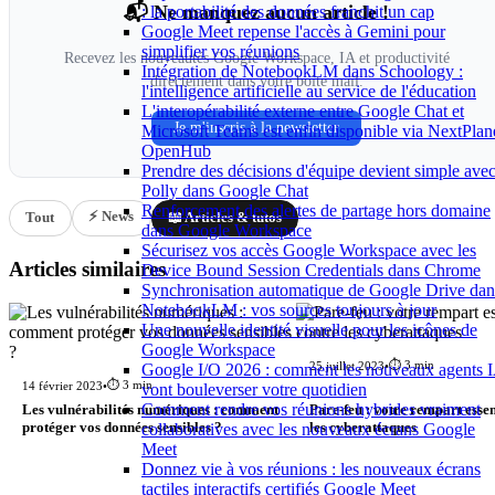
📬 Ne manquez aucun article !
: la portabilité des données franchit un cap
Google Meet repense l'accès à Gemini pour
simplifier vos réunions
Recevez les nouveautés Google Workspace, IA et productivité
Intégration de NotebookLM dans Schoology :
directement dans votre boîte mail.
l'intelligence artificielle au service de l'éducation
L'interopérabilité externe entre Google Chat et
Je m'inscris à la newsletter
Microsoft Teams est enfin disponible via NextPlan
OpenHub
Prendre des décisions d'équipe devient simple ave
Polly dans Google Chat
Renforcement des alertes de partage hors domaine
⚡ News
Tout
📖 Articles & tutos
dans Google Workspace
Sécurisez vos accès Google Workspace avec les
Articles similaires
Device Bound Session Credentials dans Chrome
Synchronisation automatique de Google Drive dan
NotebookLM : vos sources toujours à jour
Une nouvelle identité visuelle pour les icônes de
Google Workspace
⏱️ 3 min
25 juillet 2023
•
Google I/O 2026 : comment les nouveaux agents 
⏱️ 3 min
14 février 2023
•
vont bouleverser votre quotidien
Comment rendre vos réunions hybrides vraiment
Les vulnérabilités numériques : comment
Pare-feu : votre rempart essen
protéger vos données sensibles ?
les cyberattaques
collaboratives avec les nouveaux écrans Google
Meet
Donnez vie à vos réunions : les nouveaux écrans
tactiles interactifs certifiés Google Meet