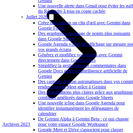
Gemini
Une nouvelle alerte dans Gmail pour éviter les gaf
du Répondre à tous en copie cachée
Juillet 2026
Créez des quiz en un clin d'œil avec Gemini dans
Google Forms
Des graphiques en nuage de points plus puissants
dans Google Sheets
Google Agenda s'offre un affichage sur mesure po
vos grands écrans
Générez et modifiez vos visuels avec Gemini
directement dans Google Docs
Simplifiez la gestion de vos commentaires dans
Google Docs grâce à l'intelligence artificielle de
Gemini
Des captures d'écran automatiques dans vos compt
rendus Google Meet grâce à Gemini
Des visualisations plus claires grâce aux graphique
combinés améliorés dans Google Sheets
Une nouvelle icône dans Google Agenda pour
identifier instantanément les délégataires de
calendrier
De Gemini Alpha à Gemini Beta : ce qui change
Archives 2023
pour votre espace Google Workspace
Google Meet et Drive s'associent pour classer