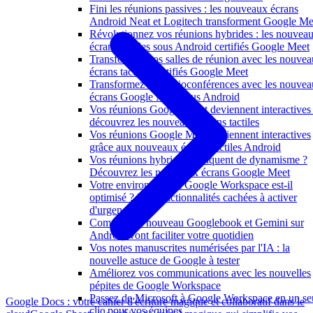
Fini les réunions passives : les nouveaux écrans
Android Neat et Logitech transforment Google Me
Révolutionnez vos réunions hybrides : les nouvea
écrans tactiles sous Android certifiés Google Meet
Transformez vos salles de réunion avec les nouve
écrans tactiles certifiés Google Meet
Transformez vos visioconférences avec les nouve
écrans Google Meet sous Android
Vos réunions Google Meet deviennent interactives 
découvrez les nouveaux écrans tactiles
Vos réunions Google Meet deviennent interactives
grâce aux nouveaux écrans tactiles Android
Vos réunions hybrides manquent de dynamisme ?
Découvrez les nouveaux écrans Google Meet
Votre environnement Google Workspace est-il
optimisé ? Les fonctionnalités cachées à activer
d'urgence
Comment le nouveau Googlebook et Gemini sur
Android vont faciliter votre quotidien
Vos notes manuscrites numérisées par l'IA : la
nouvelle astuce de Google à tester
Améliorez vos communications avec les nouvelles
pépites de Google Workspace
Passez de Microsoft à Google Workspace en un se
Google Docs : votre cahier d'écriture magique et collaboratif dans le
clic pour vos équipes