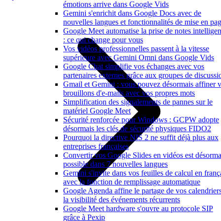
émotions arrive dans Google Vids
Gemini s'enrichit dans Google Docs avec de
nouvelles langues et fonctionnalités de mise en pa
Google Meet automatise la prise de notes intelligen
: ce qui change pour vous
Vos vidéos professionnelles passent à la vitesse
supérieure avec Gemini Omni dans Google Vids
Google Chat simplifie vos échanges avec vos
partenaires externes grâce aux groupes de discussi
Gmail et Gemini : vous pouvez désormais affiner 
brouillons d'e-mails avec vos propres mots
Simplification des signalements de pannes sur le
matériel Google Meet
Sécurité renforcée pour Windows : GCPW adopte
désormais les clés de sécurité physiques FIDO2
Pourquoi la directive NIS 2 ne suffit déjà plus aux
entreprises françaises
Convertir vos Google Slides en vidéos est désorma
possible dans 7 nouvelles langues
Gemini s'invite dans vos feuilles de calcul en franç
avec la fonction de remplissage automatique
Google Agenda affine le partage de vos calendriers
la visibilité des événements récurrents
Google Meet hardware s'ouvre au protocole SIP
grâce à Pexip