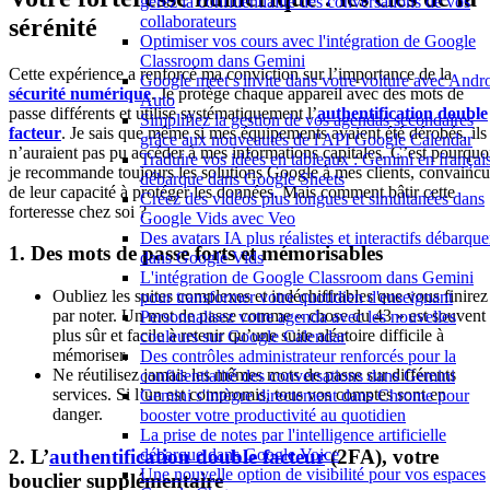
gérez la confidentialité des conversations de vos
collaborateurs
sérénité
Optimiser vos cours avec l'intégration de Google
Classroom dans Gemini
Cette expérience a renforcé ma conviction sur l’importance de la
Google meet s'invite dans votre voiture avec Andr
sécurité numérique
. Je protège chaque appareil avec des mots de
Auto
passe différents et utilise systématiquement l’
authentification double
Simplifiez la gestion de vos agendas secondaires
facteur
. Je sais que même si mes équipements avaient été dérobés, ils
grâce aux nouveautés de l'API Google Calendar
n’auraient pas pu accéder à mes informations capitales. C’est pourquo
Traduire vos idées en tableaux : Gemini en françai
je recommande toujours les solutions Google à mes clients, convainc
débarque dans Google Sheets
de leur capacité à protéger les données. Mais comment bâtir cette
Créez des vidéos plus longues et simultanées dans
forteresse chez soi ?
Google Vids avec Veo
Des avatars IA plus réalistes et interactifs débarque
1. Des mots de passe forts et mémorisables
dans Google Vids
L'intégration de Google Classroom dans Gemini
Oubliez les suites complexes et indéchiffrables que vous finirez
pour transformer votre quotidien d'enseignant
par noter. Un mot de passe comme « chose du 43 » est souvent
Personnalisez votre agenda avec les nouvelles
plus sûr et facile à retenir qu’une suite aléatoire difficile à
couleurs sur Google Calendar
mémoriser.
Des contrôles administrateur renforcés pour la
Ne réutilisez jamais les mêmes mots de passe sur différents
confidentialité des conversations dans Gemini
services. Si l’un est compromis, tous vos comptes sont en
Gemini s'intègre directement dans Chrome pour
danger.
booster votre productivité au quotidien
La prise de notes par l'intelligence artificielle
2. L’
authentification double facteur
(2FA), votre
débarque dans Google Voice
Une nouvelle option de visibilité pour vos espaces
bouclier supplémentaire