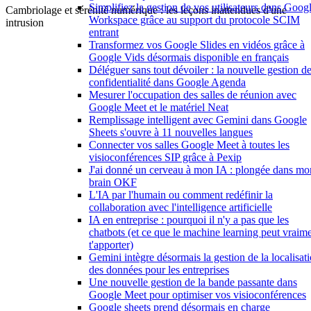
Simplifiez la gestion de vos utilisateurs dans Goog
Cambriolage et sérénité numérique : les leçons inattendues d'une
Workspace grâce au support du protocole SCIM
intrusion
entrant
Transformez vos Google Slides en vidéos grâce à
Google Vids désormais disponible en français
Déléguer sans tout dévoiler : la nouvelle gestion de
confidentialité dans Google Agenda
Mesurer l'occupation des salles de réunion avec
Google Meet et le matériel Neat
Remplissage intelligent avec Gemini dans Google
Sheets s'ouvre à 11 nouvelles langues
Connecter vos salles Google Meet à toutes les
visioconférences SIP grâce à Pexip
J'ai donné un cerveau à mon IA : plongée dans mo
brain OKF
L'IA par l'humain ou comment redéfinir la
collaboration avec l'intelligence artificielle
IA en entreprise : pourquoi il n'y a pas que les
chatbots (et ce que le machine learning peut vraim
t'apporter)
Gemini intègre désormais la gestion de la localisat
des données pour les entreprises
Une nouvelle gestion de la bande passante dans
Google Meet pour optimiser vos visioconférences
Google sheets prend désormais en charge