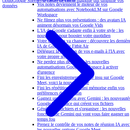
cloud
Google Sheets : le cahier de calcul magique qui simplifie vos
Vos notes deviennent le moteur de vos
données
automatisations avec NotebookLM sur Google
Workspace
Ne filmez plus vos présentations : des avatars IA
animent désormais vos Google Vids
L'IA de Google s'adapte enfin à votre style : les
nouveautés pour booster votre quotidien
Votre quotidien va changer : découvrez les dernièr
IA de Google et le Fitbit Air
Déléguez la rédaction de vos e-mails à l'IA avec
votre propre style
Ne perdez plus de temps : les nouvelles
automatisations Google Workspace à activer
d'urgence
Fini les enregistrements à votre insu sur Google
Meet, voici la nouvelle règle
Fini les répétitions : Gemini mémorise enfin vos
préférences de rédaction
Gagnez un temps fou avec Gemini : les nouveauté
Google Workspace qui créent vos fichiers
Générer des fichiers et s'organiser : les nouvelles
fonctions de Gemini qui vont vous faire gagner un
temps fou
Prenez le contrôle de vos notes de réunion IA avec
les nouvelles options Google Meet