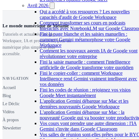
Avril 2026
Qui a accédé à vos ressources ? Les nouvelles
capacités d'audit de Google Workspace
Comment transformer ses cours en podcasts
Le monde numérique de Mélanie
interactifs avec NotebookLM sur Google Classro
Fini la page blanche et les saisies manuelles :
Tutoriels et actualités Google
comment Gemini métamorphose votre Google
Workspace, IA et productivité, pour un
Workspace
numérique plus simple et plus
Comment les nouveaux agents IA de Google vont
accessible.
révolutionner votre entreprise
Fini la saisie manuelle : comment l'intelligence
artificielle de Google transforme votre quotidien
Fini le copier-coller : comment Workspace
Intelligence rend Gemini vraiment intelligent avec
NAVIGATION
vos données
Accueil
Fini les codes de réunion : rejoignez vos visios
Google Meet instantanément
Blog
L'application Gemini débarque sur Mac et les
Le Déclic
dernières nouveautés Google Workspace
Vidéos
L'application Gemini débarque sur Mac : la
nouveauté Google qui va booster votre productivit
À propos
Vos cours vont prendre une autre dimension : l'IA
Newsletter
Gemini s'invite dans Google Classroom
Vos salles de réunion sont-elles prêtes pour le B