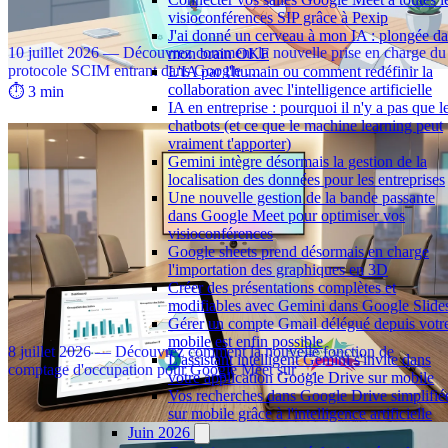
Simplifiez la gestion de vos utilisateurs dans Google
visioconférences SIP grâce à Pexip
Workspace grâce au support du protocole SCIM entrant
J'ai donné un cerveau à mon IA : plongée d
10 juillet 2026 — Découvrez comment la nouvelle prise en charge du
mon brain OKF
protocole SCIM entrant dans Google …
L'IA par l'humain ou comment redéfinir la
collaboration avec l'intelligence artificielle
⏱️ 3 min
IA en entreprise : pourquoi il n'y a pas que l
chatbots (et ce que le machine learning peut
vraiment t'apporter)
Gemini intègre désormais la gestion de la
localisation des données pour les entreprises
Une nouvelle gestion de la bande passante
dans Google Meet pour optimiser vos
visioconférences
Google sheets prend désormais en charge
l'importation des graphiques en 3D
Créer des présentations complètes et
modifiables avec Gemini dans Google Slide
Mesurer l'occupation des salles de réunion avec Google
Gérer un compte Gmail délégué depuis votr
Meet et le matériel Neat
mobile est enfin possible
8 juillet 2026 — Découvrez comment la nouvelle fonction de
L'assistant intelligent Gemini s'invite dans
comptage d'occupation pour Google Meet sur …
votre application Google Drive sur mobile
⏱️ 2 min
Vos recherches dans Google Drive simplifié
sur mobile grâce à l'intelligence artificielle
Juin 2026