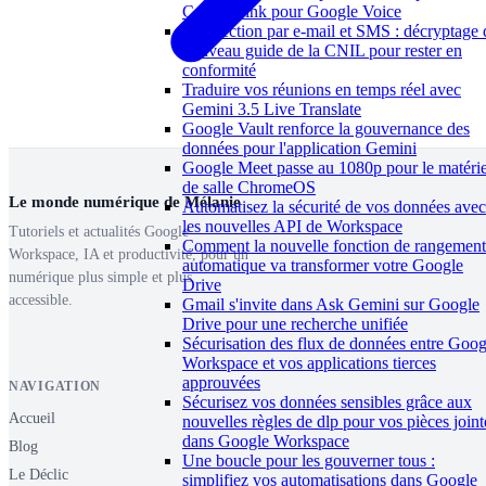
Carrier Link pour Google Voice
Prospection par e-mail et SMS : décryptage 
nouveau guide de la CNIL pour rester en
conformité
Traduire vos réunions en temps réel avec
Gemini 3.5 Live Translate
Google Vault renforce la gouvernance des
données pour l'application Gemini
Google Meet passe au 1080p pour le matérie
de salle ChromeOS
Le monde numérique de Mélanie
Automatisez la sécurité de vos données avec
les nouvelles API de Workspace
Tutoriels et actualités Google
Comment la nouvelle fonction de rangement
Workspace, IA et productivité, pour un
automatique va transformer votre Google
numérique plus simple et plus
Drive
accessible.
Gmail s'invite dans Ask Gemini sur Google
Drive pour une recherche unifiée
Sécurisation des flux de données entre Goog
Workspace et vos applications tierces
approuvées
NAVIGATION
Sécurisez vos données sensibles grâce aux
Accueil
nouvelles règles de dlp pour vos pièces joint
dans Google Workspace
Blog
Une boucle pour les gouverner tous :
Le Déclic
simplifiez vos automatisations dans Google