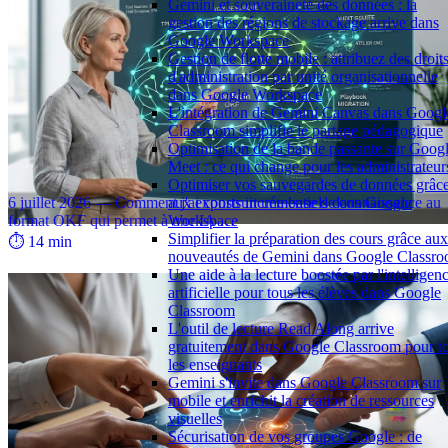
Gemini et souveraineté des données : la
gestion des régions de stockage arrive dans
Google Workspace
Gestion de flotte mobile : attribuez des droit
d'administration par unité organisationnelle
dans Google Workspace
L'intégration de Gemini Canvas dans Googl
Classroom simplifie le partage pédagogique
Optimisation de la bande passante sur Goog
J'ai donné un cerveau à mon IA : plongée dans mon brain
Meet : ce qui change pour les administrateur
OKF
Optimiser vos sauvegardes de données grâc
aux exports incrémentiels dans Google
6 juillet 2026 — Comment j'ai construit une base de connaissance au
Workspace
format OKF qui permet à une IA …
Simplifier la préparation des cours grâce aux
⏱️ 14 min
nouveautés de Gemini dans Google Classr
Une aide à la lecture boostée par l'intelligen
artificielle pour tous les élèves dans Google
Classroom
L'outil de lecture Read Along arrive
gratuitement dans Google Classroom pour t
les enseignants
Gemini s'invite dans Google Classroom sur
mobile et enrichit la création de ressources
visuelles
Sécurisation de vos groupes Google : de