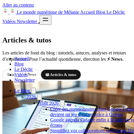
Aller au contenu
Le monde numérique de Mélanie
Accueil
Blog
Le Déclic
Vidéos
Newsletter
Articles & tutos
Les articles de fond du blog : tutoriels, astuces, analyses et retours
Accueil
d’expérience. Pour l’actualité quotidienne, direction les
⚡ News
.
Blog
Le Déclic
⚡ News
Vidéos
Tout
📖 Articles & tutos
Newsletter
Le Blog
2026
Août 2026
Créer des questionnaires dans Google Form
devient un jeu d'enfant grâce à Gemini
Google agenda s'adapte enfin à la taille de v
écrans
Simplifiez vos collaborations sur Google Do