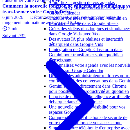
Simplifiez la gestion de vos agendas
Comment la nouvelle fonction de rangement automatique v
secondaires grâce aux nouveautés de l'API
transformer votre Google Drive
Google Calendar
6 juin 2026 — Découvrez comment la nouvelle fonctionnalité de
Traduire vos idées en tableaux : Gemini en
rangement automatique assistée par IA dans …
français débarque dans Google Sheets
Créez des vidéos plus longues et simultanée
⏱️ 2 min
dans Google Vids avec Veo
Suivant 2/35
Des avatars IA plus réalistes et interactifs
débarquent dans Google Vids
L'intégration de Google Classroom dans
Gemini pour transformer votre quotidien
d'enseignant
Personnalisez votre agenda avec les nouvell
couleurs sur Google Calendar
Des contrôles administrateur renforcés pour 
confidentialité des conversations dans Gemi
Gemini s'intègre directement dans Chrome
pour booster votre productivité au quotidien
La prise de notes par l'intelligence artificielle
débarque dans Google Voice
Une nouvelle option de visibilité pour vos
espaces Google Chat
Comprendre les verifications de securite de
votre navigateur lors de vos acces cloud
Simplifiez votre téléphonie d'entreprise avec