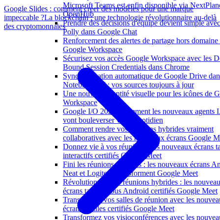
Microsoft Teams est enfin disponible via NextPlan
Google Slides : comment créer des modèles pour une marque
OpenHub
impeccable ?
La blockchain : une technologie révolutionnaire au-delà
Prendre des décisions d'équipe devient simple ave
des cryptomonnaies
Polly dans Google Chat
Renforcement des alertes de partage hors domaine
Google Workspace
Sécurisez vos accès Google Workspace avec les D
Bound Session Credentials dans Chrome
Synchronisation automatique de Google Drive dan
NotebookLM : vos sources toujours à jour
Une nouvelle identité visuelle pour les icônes de 
Workspace
Google I/O 2026 : comment les nouveaux agents 
vont bouleverser votre quotidien
Comment rendre vos réunions hybrides vraiment
collaboratives avec les nouveaux écrans Google M
Donnez vie à vos réunions : les nouveaux écrans ta
interactifs certifiés Google Meet
Fini les réunions passives : les nouveaux écrans A
Neat et Logitech transforment Google Meet
Révolutionnez vos réunions hybrides : les nouvea
écrans tactiles sous Android certifiés Google Meet
Transformez vos salles de réunion avec les nouve
écrans tactiles certifiés Google Meet
Transformez vos visioconférences avec les nouve