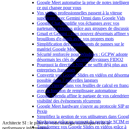
Google Meet automatise la prise de notes intelligen
ce qui change pour vous
Vos vidéos professionnelles passent à la vitesse
supérieure avec Gemini Omni dans Google Vids
Google Chat simplifie vos échanges avec vos
partenaires externes grâce aux groupes de discussi
Gmail et Gemini : vous pouvez désormais affiner 
brouillons d'e-mails avec vos propres mots
Simplification des signalements de pannes sur le
matériel Google Meet
Sécurité renforcée pour Windows : GCPW adopte
désormais les clés de sécurité physiques FIDO2
Pourquoi la directive NIS 2 ne suffit déjà plus aux
entreprises françaises
Convertir vos Google Slides en vidéos est désorma
possible dans 7 nouvelles langues
Gemini s'invite dans vos feuilles de calcul en franç
avec la fonction de remplissage automatique
Google Agenda affine le partage de vos calendriers
visibilité des événements récurrents
Google Meet hardware s'ouvre au protocole SIP gr
Pexip
Simplifiez la gestion de vos utilisateurs dans Goog
Workspace grâce au support du protocole SCIM en
Architecte SI : le pilier de votre stratégie numérique et de la
Transformez vos Google Slides en vidéos grâce à
performance informatique