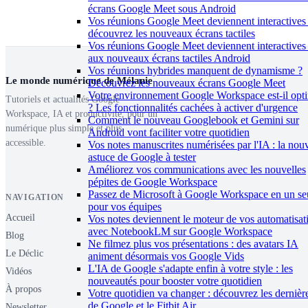
écrans Google Meet sous Android
Vos réunions Google Meet deviennent interactives 
découvrez les nouveaux écrans tactiles
Vos réunions Google Meet deviennent interactives
aux nouveaux écrans tactiles Android
Vos réunions hybrides manquent de dynamisme ?
Le monde numérique de Mélanie
Découvrez les nouveaux écrans Google Meet
Votre environnement Google Workspace est-il opt
Tutoriels et actualités Google
? Les fonctionnalités cachées à activer d'urgence
Workspace, IA et productivité, pour un
Comment le nouveau Googlebook et Gemini sur
numérique plus simple et plus
Android vont faciliter votre quotidien
accessible.
Vos notes manuscrites numérisées par l'IA : la nouv
astuce de Google à tester
Améliorez vos communications avec les nouvelles
pépites de Google Workspace
Passez de Microsoft à Google Workspace en un seu
NAVIGATION
pour vos équipes
Accueil
Vos notes deviennent le moteur de vos automatisat
avec NotebookLM sur Google Workspace
Blog
Ne filmez plus vos présentations : des avatars IA
Le Déclic
animent désormais vos Google Vids
L'IA de Google s'adapte enfin à votre style : les
Vidéos
nouveautés pour booster votre quotidien
À propos
Votre quotidien va changer : découvrez les dernièr
de Google et le Fitbit Air
Newsletter