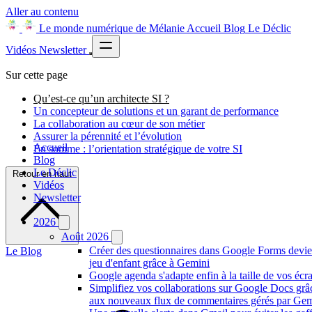
Aller au contenu
Le monde numérique de Mélanie
Accueil
Blog
Le Déclic
Vidéos
Newsletter
Sur cette page
Qu’est-ce qu’un architecte SI ?
Un concepteur de solutions et un garant de performance
La collaboration au cœur de son métier
Assurer la pérennité et l’évolution
Accueil
En somme : l’orientation stratégique de votre SI
Blog
Le Déclic
Retour en haut
Vidéos
Newsletter
2026
Août 2026
Créer des questionnaires dans Google Forms devie
Le Blog
jeu d'enfant grâce à Gemini
Google agenda s'adapte enfin à la taille de vos écr
Simplifiez vos collaborations sur Google Docs grâ
aux nouveaux flux de commentaires gérés par Gem