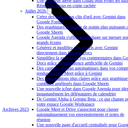
Une nouvelle alerte dans Gmail pour éviter les gaf
Répondre à tous en copie cachée
Juillet 2026
Créez des quiz en un clin d'œil avec Gemini dans
Google Forms
Des graphiques en nuage de points plus puissants 
Google Sheets
Google Agenda s'offre un affichage sur mesure po
grands écrans
Générez et modifiez vos visuels avec Gemini
directement dans Google Docs
Simplifiez la gestion de vos commentaires dans G
Docs grâce à l'intelligence artificielle de Gemini
Des captures d'écran automatiques dans vos compt
rendus Google Meet grâce à Gemini
Des visualisations plus claires grâce aux graphique
combinés améliorés dans Google Sheets
Une nouvelle icône dans Google Agenda pour ident
instantanément les délégataires de calendrier
De Gemini Alpha à Gemini Beta : ce qui change p
votre espace Google Workspace
Archives 2023
Google Meet et Drive s'associent pour classer
automatiquement vos enregistrements et notes de
réunion
Une nouvelle page d'accueil centralisée pour Goog