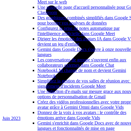
Meet sur le web
Une nouvelle page d'accueil personnalisée pour G
Classroom
Des graphiques combinés simplifiés dans Google 
pour booster vos analyses de données
Configurez la prise de notes automatique par
l'intelligence artificielle dans Google Meet
Diriger les émotions des avatars IA dans Google V
devient un jeu d'enfant
Gemini dans Google Docs s'ouvre à onze nouvelle
langues
Les conversations de groupe s'ouvrent enfin aux
collaborateurs externes dans Google Chat
NotebookLM change de nom et devient Gemini
Notebook
Simplifiez la gestion de vos salles de réunion avec 
signalement d'incidents Google Meet
Une redaction d'e-mails sur mesure grace aux nouv
options de personnalisation de Gmail
Créez des vidéos professionnelles avec votre propr
avatar grâce à Gemini Omni dans Google Vids
Donnez de la voix à vos avatars : le contrôle des
émotions arrive dans Google Vids
Juin 2023
Gemini s'enrichit dans Google Docs avec de nouve
langues et fonctionnalités de mise en page