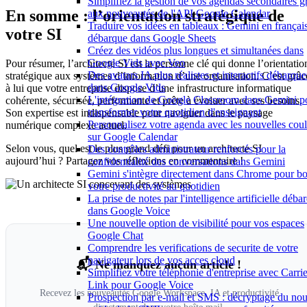
Simplifiez la gestion de vos agendas secondaires g
En somme : l’orientation stratégique de
aux nouveautés de l'API Google Calendar
Traduire vos idées en tableaux : Gemini en françai
votre SI
débarque dans Google Sheets
Créez des vidéos plus longues et simultanées dans
Google Vids avec Veo
Pour résumer, l’architecte SI est la personne clé qui donne l’orientatio
Des avatars IA plus réalistes et interactifs débarque
stratégique aux systèmes d’information d’une organisation. C’est grâc
dans Google Vids
à lui que votre entreprise dispose d’une infrastructure informatique
L'intégration de Google Classroom dans Gemini p
cohérente, sécurisée, performante et prête à évoluer avec ses besoins.
transformer votre quotidien d'enseignant
Son expertise est indispensable pour naviguer dans le paysage
Personnalisez votre agenda avec les nouvelles cou
numérique complexe actuel.
sur Google Calendar
Selon vous, quel est le plus grand défi pour un architecte SI
Des contrôles administrateur renforcés pour la
aujourd’hui ? Partagez vos réflexions en commentaire !
confidentialité des conversations dans Gemini
Gemini s'intègre directement dans Chrome pour bo
votre productivité au quotidien
La prise de notes par l'intelligence artificielle déba
dans Google Voice
Une nouvelle option de visibilité pour vos espaces
Google Chat
Comprendre les verifications de securite de votre
navigateur lors de vos acces cloud
📬 Ne manquez aucun article !
Simplifiez votre téléphonie d'entreprise avec Carrie
Link pour Google Voice
Recevez les nouveautés Google Workspace, IA et productivité
Prospection par e-mail et SMS : décryptage du no