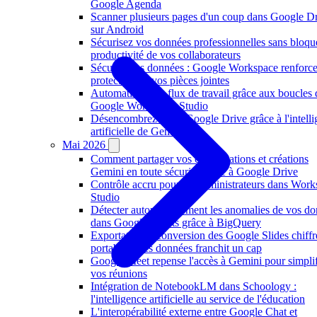
Google Agenda
Scanner plusieurs pages d'un coup dans Google D
sur Android
Sécurisez vos données professionnelles sans bloque
productivité de vos collaborateurs
Sécurité des données : Google Workspace renforce
protection de vos pièces jointes
Automatisez vos flux de travail grâce aux boucles
Google Workspace Studio
Désencombrez votre Google Drive grâce à l'intell
artificielle de Gemini
Mai 2026
Comment partager vos conversations et créations
Gemini en toute sécurité grâce à Google Drive
Contrôle accru pour les administrateurs dans Wor
Studio
Détecter automatiquement les anomalies de vos d
dans Google Sheets grâce à BigQuery
Exportation et conversion des Google Slides chiffré
portabilité des données franchit un cap
Google Meet repense l'accès à Gemini pour simplif
vos réunions
Intégration de NotebookLM dans Schoology :
l'intelligence artificielle au service de l'éducation
L'interopérabilité externe entre Google Chat et