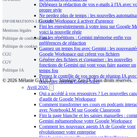
Déléguez la rédaction de vos e-mails à l'IA avec vo
propre style
Ne perdez plus de temps : les nouvelles automatisa
Google Workspace à activer d'urgence
INFORMATIONS LÉGALES
Fini les enregistrements à votre insu sur Google M
Mentions légales
voici la nouvelle règle
Fini les répétitions : Gemini mémorise enfin vos
Politique de confidentialité
préférences de rédaction
Politique de cookies
Gagnez un temps fou avec Gemini : les nouveauté
Google Workspace qui créent vos fichiers
CGU
Générer des fichiers et s'organiser : les nouvelles
CGV
fonctions de Gemini qui vont vous faire gagner un
temps fou
Politique IA
Prenez le contrôle de vos notes de réunion IA avec
© 2026 Mélanie GAULT — Stratégie Zen IT. Tous droits réservés.
nouvelles options Google Meet
Avril 2026
Qui a accédé à vos ressources ? Les nouvelles capa
d'audit de Google Workspace
Comment transformer ses cours en podcasts interac
avec NotebookLM sur Google Classroom
Fini la page blanche et les saisies manuelles : com
Gemini métamorphose votre Google Workspace
Comment les nouveaux agents IA de Google vont
révolutionner votre entreprise