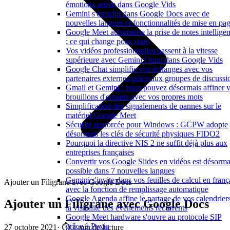
émotions arrive dans Google Vids
Gemini s'enrichit dans Google Docs avec de
nouvelles langues et fonctionnalités de mise en pa
Google Meet automatise la prise de notes intelligen
: ce qui change pour vous
Vos vidéos professionnelles passent à la vitesse
supérieure avec Gemini Omni dans Google Vids
Google Chat simplifie vos échanges avec vos
partenaires externes grâce aux groupes de discussi
Gmail et Gemini : vous pouvez désormais affiner 
brouillons d'e-mails avec vos propres mots
Simplification des signalements de pannes sur le
matériel Google Meet
Sécurité renforcée pour Windows : GCPW adopte
désormais les clés de sécurité physiques FIDO2
Pourquoi la directive NIS 2 ne suffit déjà plus aux
entreprises françaises
Convertir vos Google Slides en vidéos est désorma
possible dans 7 nouvelles langues
Gemini s'invite dans vos feuilles de calcul en franç
Ajouter un Filigrane avec Google Docs
avec la fonction de remplissage automatique
Google Agenda affine le partage de vos calendriers
Ajouter un Filigrane avec Google Docs
la visibilité des événements récurrents
Google Meet hardware s'ouvre au protocole SIP
grâce à Pexip
27 octobre 2021
·
⏱️ 1 min de lecture