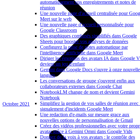
automatiquement vos enregistrements et notes de
réunion
Une nouvelle page d'accueil centralisée pour Goog
Meet sur le web
Une nouvelle page d'accueil personnalisée pour
Google Classroom
Des graphiques combinés simplifiés dans Google
Sheets pour booster vos analyses de données
Configurez la prise de notes automatique par
l'intelligence artificielle dans Google Meet
Diriger les émotions des avatars IA dans Google V
devient un jeu d'enfant
Gemini dans Google Docs s'ouvre à onze nouvelle
langues
Les conversations de groupe s'ouvrent enfin aux
collaborateurs externes dans Google Chat
NotebookLM change de nom et devient Gemini
Notebook
Simplifiez la gestion de vos salles de réunion avec 
Octobre 2021
signalement d'incidents Google Meet
Une redaction d'e-mails sur mesure grace aux
nouvelles options de personnalisation de Gmail
Créez des vidéos professionnelles avec votre propr
avatar grâce à Gemini Omni dans Google Vids
Donnez de la voix à vos avatars : le contrôle des