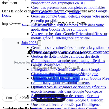
document.
l'importation des graphiques en 3D
Créer des présentations complètes et modifiables
Dans la vidéo ci dessous, je vous montre comment faire avec
Google
avec Gemini dans Google Slides
Docs
.
Gérer un compte Gmail délégué depuis votre mobi
est enfin possible
https://www.
youtube
.com/watch?v=EYWdKXy8MEk
L'assistant intelligent Gemini s'invite dans votre
application Google Drive sur mobile
Vos recherches dans Google Drive simplifiées sur
mobile grâce à l'intelligence artificielle
Juin 2026
Gemini et souveraineté des données : la gestion de
📬 Ne manquez aucun article !
régions de stockage arrive dans Google Workspac
Gestion de flotte mobile : attribuez des droits
d'administration par unité organisationnelle dans
Recevez les nouveautés Google Workspace, IA et productivité
Google Workspace
directement dans votre boîte mail.
L'intégration de Gemini Canvas dans Google
Classroom simplifie le partage pédagogique
Je m'inscris à la newsletter
Optimisation de la bande passante sur Google Meet
ce qui change pour les administrateurs
Optimiser vos sauvegardes de données grâce aux
exports incrémentiels dans Google Workspace
Simplifier la préparation des cours grâce aux
⚡ News
Tout
📖 Articles & tutos
nouveautés de Gemini dans Google Classroom
Une aide à la lecture boostée par l'intelligence
Articles similaires
artificielle pour tous les élèves dans Google