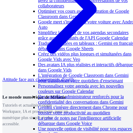
gérez la confidentialité des conversations de vos
collaborateurs
Optimiser vos cours avec l'intégration de Google
Classroom dans Gemini
Google meet s'invite dans votre voiture avec Andr
Auto
Simplifiez la gestion de vos agendas secondaires
grâce aux nouveautés de l'API Google Calendar
Traduire vos idées en tableaux : Gemini en françai
débarque dans Google Sheets
Créez des vidéos plus longues et simultanées dans
Google Vids avec Veo
Des avatars IA plus réalistes et interactifs débarque
dans Google Vids
L'intégration de Google Classroom dans Gemini
Attitude face aux changements d'outils
pour transformer votre quotidien d'enseignant
Personnalisez votre agenda avec les nouvelles
couleurs sur Google Calendar
Des contrôles administrateur renforcés pour la
Le monde numérique de Mélanie
confidentialité des conversations dans Gemini
Tutoriels et actualités Google
Gemini s'intègre directement dans Chrome pour
Workspace, IA et productivité, pour un
booster votre productivité au quotidien
La prise de notes par l'intelligence artificielle
numérique plus simple et plus
débarque dans Google Voice
accessible.
Une nouvelle option de visibilité pour vos espaces