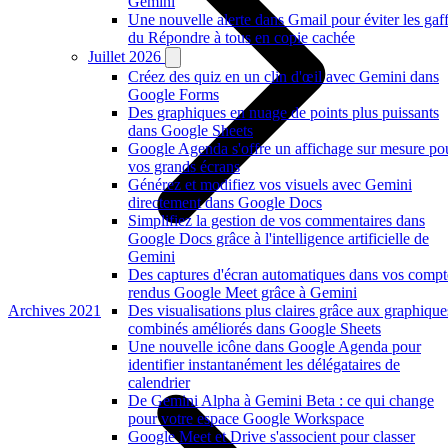
Gemini
Une nouvelle alerte dans Gmail pour éviter les gaf
du Répondre à tous en copie cachée
Juillet 2026
Créez des quiz en un clin d'œil avec Gemini dans
Google Forms
Des graphiques en nuage de points plus puissants
dans Google Sheets
Google Agenda s'offre un affichage sur mesure po
vos grands écrans
Générez et modifiez vos visuels avec Gemini
directement dans Google Docs
Simplifiez la gestion de vos commentaires dans
Google Docs grâce à l'intelligence artificielle de
Gemini
Des captures d'écran automatiques dans vos compt
rendus Google Meet grâce à Gemini
Archives 2021
Des visualisations plus claires grâce aux graphique
combinés améliorés dans Google Sheets
Une nouvelle icône dans Google Agenda pour
identifier instantanément les délégataires de
calendrier
De Gemini Alpha à Gemini Beta : ce qui change
pour votre espace Google Workspace
Google Meet et Drive s'associent pour classer