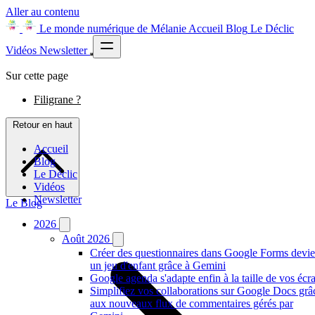
Aller au contenu
Le monde numérique de Mélanie
Accueil
Blog
Le Déclic
Vidéos
Newsletter
Sur cette page
Filigrane ?
Retour en haut
Accueil
Blog
Le Déclic
Vidéos
Newsletter
Le Blog
2026
Août 2026
Créer des questionnaires dans Google Forms devie
un jeu d'enfant grâce à Gemini
Google agenda s'adapte enfin à la taille de vos écr
Simplifiez vos collaborations sur Google Docs grâ
aux nouveaux flux de commentaires gérés par