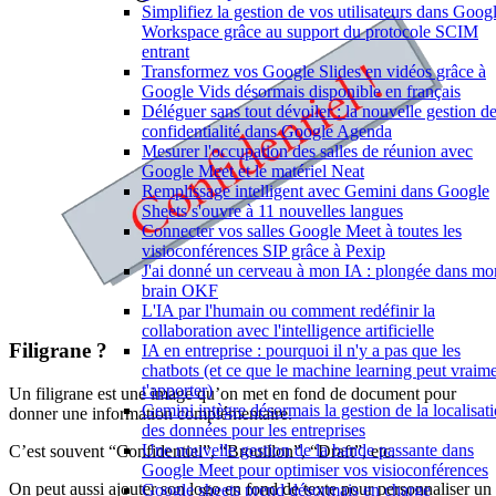
Simplifiez la gestion de vos utilisateurs dans Goog
Workspace grâce au support du protocole SCIM
entrant
Transformez vos Google Slides en vidéos grâce à
Google Vids désormais disponible en français
Déléguer sans tout dévoiler : la nouvelle gestion de
confidentialité dans Google Agenda
Mesurer l'occupation des salles de réunion avec
Google Meet et le matériel Neat
Remplissage intelligent avec Gemini dans Google
Sheets s'ouvre à 11 nouvelles langues
Connecter vos salles Google Meet à toutes les
visioconférences SIP grâce à Pexip
J'ai donné un cerveau à mon IA : plongée dans mo
brain OKF
L'IA par l'humain ou comment redéfinir la
collaboration avec l'intelligence artificielle
Filigrane ?
IA en entreprise : pourquoi il n'y a pas que les
chatbots (et ce que le machine learning peut vraim
t'apporter)
Un filigrane est une image qu’on met en fond de document pour
Gemini intègre désormais la gestion de la localisat
donner une information complémentaire.
des données pour les entreprises
Une nouvelle gestion de la bande passante dans
C’est souvent “Confidentiel”, “Brouillon”, “Draft”, etc.
Google Meet pour optimiser vos visioconférences
On peut aussi ajouter son logo en fond de texte pour personnaliser un
Google sheets prend désormais en charge