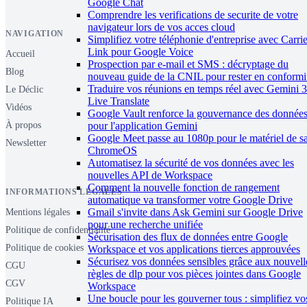
Google Chat
Comprendre les verifications de securite de votre
navigateur lors de vos acces cloud
NAVIGATION
Simplifiez votre téléphonie d'entreprise avec Carrie
Link pour Google Voice
Accueil
Prospection par e-mail et SMS : décryptage du
Blog
nouveau guide de la CNIL pour rester en conformi
Traduire vos réunions en temps réel avec Gemini 3
Le Déclic
Live Translate
Vidéos
Google Vault renforce la gouvernance des donnée
pour l'application Gemini
À propos
Google Meet passe au 1080p pour le matériel de sa
Newsletter
ChromeOS
Automatisez la sécurité de vos données avec les
nouvelles API de Workspace
Comment la nouvelle fonction de rangement
INFORMATIONS LÉGALES
automatique va transformer votre Google Drive
Gmail s'invite dans Ask Gemini sur Google Drive
Mentions légales
pour une recherche unifiée
Politique de confidentialité
Sécurisation des flux de données entre Google
Politique de cookies
Workspace et vos applications tierces approuvées
Sécurisez vos données sensibles grâce aux nouvell
CGU
règles de dlp pour vos pièces jointes dans Google
CGV
Workspace
Une boucle pour les gouverner tous : simplifiez vo
Politique IA