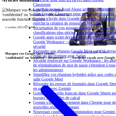
Classroom
L'outil de lecture Read Along arrive gratuitement
dans Google Classroom pour tous les enseignants
Gemini s'invite dans Google Classroom sur mobile
enrichit la création de ressources visuelles
⏱️ 4 min
Sécurisation de vos groupes Google : de nouvelles
2 octobre 2021
•
classifications plus strictes pour protéger vos donn
Google apps script devient un service principal de
Google Workspace : ce que cela change pour votr
sécurité
Rejoindre une réunion Google Meet sur iOS devie
⏱️ 2 min
12 septembre 2021
•
Marquez vos Google Docs comme
enfin un jeu d'enfant avec Safari
'confidentiel' ou 'brouillon' : découvrez
La dictée vocale avec Google
Sécurité renforcée sur Google Workspace : les aler
la nouvelle fonction filigrane !
de réinitialisation de mot de passe s'étendent à tous
les administrateurs
Simplifiez vos réunions hybrides grâce aux codes 
salle Google Meet
Résoudre les erreurs de formules dans Google She
en un clic avec Gemini
Gemini parle enfin français dans Google Sheets po
booster vos feuilles de calcul
Gemini s'intègre directement dans Chrome pour de
nouvelles régions et langues
Nouveaux contrôles d'administration pour Gemini 