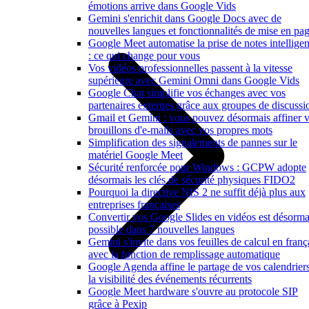
émotions arrive dans Google Vids
Gemini s'enrichit dans Google Docs avec de
nouvelles langues et fonctionnalités de mise en pa
Google Meet automatise la prise de notes intelligen
: ce qui change pour vous
Vos vidéos professionnelles passent à la vitesse
supérieure avec Gemini Omni dans Google Vids
Google Chat simplifie vos échanges avec vos
partenaires externes grâce aux groupes de discussi
Gmail et Gemini : vous pouvez désormais affiner 
brouillons d'e-mails avec vos propres mots
Simplification des signalements de pannes sur le
matériel Google Meet
Sécurité renforcée pour Windows : GCPW adopte
désormais les clés de sécurité physiques FIDO2
Pourquoi la directive NIS 2 ne suffit déjà plus aux
entreprises françaises
Convertir vos Google Slides en vidéos est désorma
possible dans 7 nouvelles langues
Gemini s'invite dans vos feuilles de calcul en franç
avec la fonction de remplissage automatique
Google Agenda affine le partage de vos calendriers
la visibilité des événements récurrents
Google Meet hardware s'ouvre au protocole SIP
grâce à Pexip