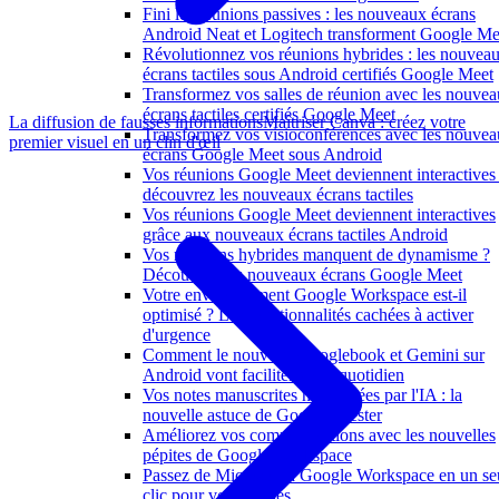
Fini les réunions passives : les nouveaux écrans
Android Neat et Logitech transforment Google Me
Révolutionnez vos réunions hybrides : les nouvea
écrans tactiles sous Android certifiés Google Meet
Transformez vos salles de réunion avec les nouve
écrans tactiles certifiés Google Meet
La diffusion de fausses informations
Maîtriser Canva : créez votre
Transformez vos visioconférences avec les nouve
premier visuel en un clin d'œil
écrans Google Meet sous Android
Vos réunions Google Meet deviennent interactives 
découvrez les nouveaux écrans tactiles
Vos réunions Google Meet deviennent interactives
grâce aux nouveaux écrans tactiles Android
Vos réunions hybrides manquent de dynamisme ?
Découvrez les nouveaux écrans Google Meet
Votre environnement Google Workspace est-il
optimisé ? Les fonctionnalités cachées à activer
d'urgence
Comment le nouveau Googlebook et Gemini sur
Android vont faciliter votre quotidien
Vos notes manuscrites numérisées par l'IA : la
nouvelle astuce de Google à tester
Améliorez vos communications avec les nouvelles
pépites de Google Workspace
Passez de Microsoft à Google Workspace en un se
clic pour vos équipes