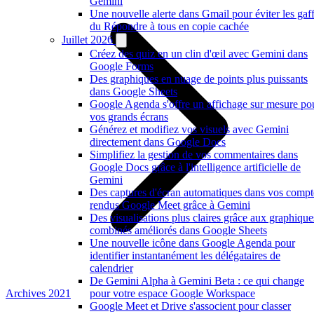
Gemini
Une nouvelle alerte dans Gmail pour éviter les gaf
du Répondre à tous en copie cachée
Juillet 2026
Créez des quiz en un clin d'œil avec Gemini dans
Google Forms
Des graphiques en nuage de points plus puissants
dans Google Sheets
Google Agenda s'offre un affichage sur mesure po
vos grands écrans
Générez et modifiez vos visuels avec Gemini
directement dans Google Docs
Simplifiez la gestion de vos commentaires dans
Google Docs grâce à l'intelligence artificielle de
Gemini
Des captures d'écran automatiques dans vos compt
rendus Google Meet grâce à Gemini
Des visualisations plus claires grâce aux graphique
combinés améliorés dans Google Sheets
Une nouvelle icône dans Google Agenda pour
identifier instantanément les délégataires de
calendrier
De Gemini Alpha à Gemini Beta : ce qui change
Archives 2021
pour votre espace Google Workspace
Google Meet et Drive s'associent pour classer