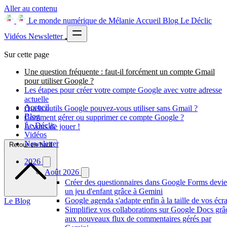
Aller au contenu
Le monde numérique de Mélanie
Accueil
Blog
Le Déclic
Vidéos
Newsletter
Sur cette page
Une question fréquente : faut-il forcément un compte Gmail
pour utiliser Google ?
Les étapes pour créer votre compte Google avec votre adresse
actuelle
Accueil
Quels outils Google pouvez-vous utiliser sans Gmail ?
Blog
Comment gérer ou supprimer ce compte Google ?
Le Déclic
À vous de jouer !
Vidéos
Newsletter
Retour en haut
2026
Août 2026
Créer des questionnaires dans Google Forms devie
un jeu d'enfant grâce à Gemini
Google agenda s'adapte enfin à la taille de vos écr
Le Blog
Simplifiez vos collaborations sur Google Docs grâ
aux nouveaux flux de commentaires gérés par