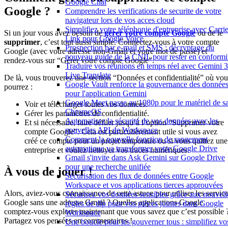
Google Chat
Google ?
Comprendre les verifications de securite de votre
navigateur lors de vos acces cloud
Simplifiez votre téléphonie d'entreprise avec Carrie
Si un jour vous avez besoin de
gérer votre compte Google
ou de le
Link pour Google Voice
supprimer
, c’est tout aussi simple. Connectez-vous à votre compte
Prospection par e-mail et SMS : décryptage du
Google (avec votre adresse non-Gmail et votre mot de passe) et
nouveau guide de la CNIL pour rester en conformi
rendez-vous sur “Gérer votre compte Google”.
Traduire vos réunions en temps réel avec Gemini 3
Live Translate
De là, vous trouverez une section “Données et confidentialité” où vou
Google Vault renforce la gouvernance des donnée
pourrez :
pour l'application Gemini
Google Meet passe au 1080p pour le matériel de sa
Voir et télécharger toutes vos données.
ChromeOS
Gérer les paramètres de confidentialité.
Automatisez la sécurité de vos données avec les
Et si nécessaire, faire défiler jusqu’à l’option “Supprimer votre
nouvelles API de Workspace
compte Google”. Cela est particulièrement utile si vous avez
Comment la nouvelle fonction de rangement
créé ce compte pour un projet temporaire ou si vous quittez une
automatique va transformer votre Google Drive
entreprise et voulez nettoyer vos traces numériques.
Gmail s'invite dans Ask Gemini sur Google Drive
pour une recherche unifiée
À vous de jouer !
Sécurisation des flux de données entre Google
Workspace et vos applications tierces approuvées
Alors, aviez-vous connaissance de cette astuce pour utiliser les servic
Sécurisez vos données sensibles grâce aux nouvell
Google sans une adresse Gmail ? Quelles applications Google
règles de dlp pour vos pièces jointes dans Google
comptez-vous explorer maintenant que vous savez que c’est possible 
Workspace
Partagez vos pensées en commentaires !
Une boucle pour les gouverner tous : simplifiez vo