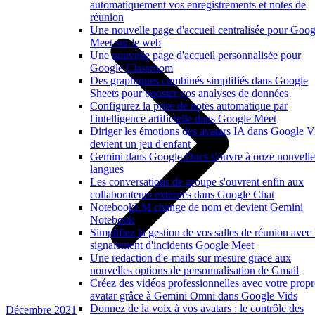
automatiquement vos enregistrements et notes de
réunion
Une nouvelle page d'accueil centralisée pour Goog
Meet sur le web
Une nouvelle page d'accueil personnalisée pour
Google Classroom
Des graphiques combinés simplifiés dans Google
Sheets pour booster vos analyses de données
Configurez la prise de notes automatique par
l'intelligence artificielle dans Google Meet
Diriger les émotions des avatars IA dans Google V
devient un jeu d'enfant
Gemini dans Google Docs s'ouvre à onze nouvelle
langues
Les conversations de groupe s'ouvrent enfin aux
collaborateurs externes dans Google Chat
NotebookLM change de nom et devient Gemini
Notebook
Simplifiez la gestion de vos salles de réunion avec 
signalement d'incidents Google Meet
Une redaction d'e-mails sur mesure grace aux
nouvelles options de personnalisation de Gmail
Créez des vidéos professionnelles avec votre propr
avatar grâce à Gemini Omni dans Google Vids
Donnez de la voix à vos avatars : le contrôle des
Décembre 2021