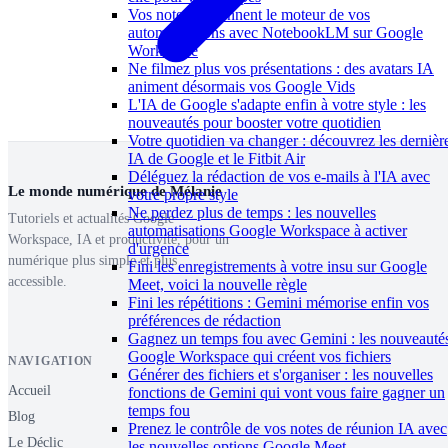
Vos notes deviennent le moteur de vos
automatisations avec NotebookLM sur Google
Workspace
Ne filmez plus vos présentations : des avatars IA
animent désormais vos Google Vids
L'IA de Google s'adapte enfin à votre style : les
nouveautés pour booster votre quotidien
Votre quotidien va changer : découvrez les dernièr
IA de Google et le Fitbit Air
Déléguez la rédaction de vos e-mails à l'IA avec
Le monde numérique de Mélanie
votre propre style
Ne perdez plus de temps : les nouvelles
Tutoriels et actualités Google
automatisations Google Workspace à activer
Workspace, IA et productivité, pour un
d'urgence
numérique plus simple et plus
Fini les enregistrements à votre insu sur Google
accessible.
Meet, voici la nouvelle règle
Fini les répétitions : Gemini mémorise enfin vos
préférences de rédaction
Gagnez un temps fou avec Gemini : les nouveauté
Google Workspace qui créent vos fichiers
NAVIGATION
Générer des fichiers et s'organiser : les nouvelles
Accueil
fonctions de Gemini qui vont vous faire gagner un
temps fou
Blog
Prenez le contrôle de vos notes de réunion IA avec
Le Déclic
les nouvelles options Google Meet