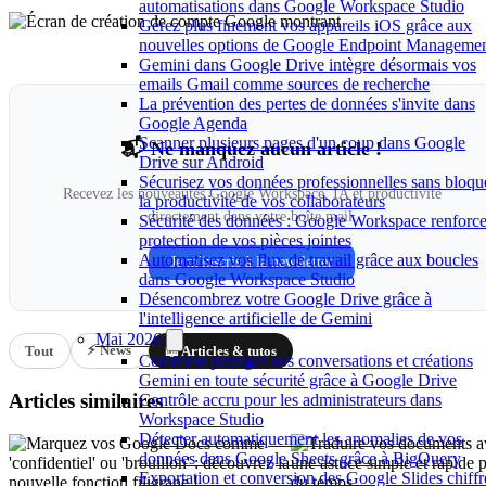
automatisations dans Google Workspace Studio
Gérez plus finement vos appareils iOS grâce aux
nouvelles options de Google Endpoint Manageme
Gemini dans Google Drive intègre désormais vos
emails Gmail comme sources de recherche
La prévention des pertes de données s'invite dans
Google Agenda
Scanner plusieurs pages d'un coup dans Google
📬 Ne manquez aucun article !
Drive sur Android
Sécurisez vos données professionnelles sans bloqu
Recevez les nouveautés Google Workspace, IA et productivité
la productivité de vos collaborateurs
directement dans votre boîte mail.
Sécurité des données : Google Workspace renforce
protection de vos pièces jointes
Automatisez vos flux de travail grâce aux boucles
Je m'inscris à la newsletter
dans Google Workspace Studio
Désencombrez votre Google Drive grâce à
l'intelligence artificielle de Gemini
Mai 2026
⚡ News
Tout
📖 Articles & tutos
Comment partager vos conversations et créations
Gemini en toute sécurité grâce à Google Drive
Articles similaires
Contrôle accru pour les administrateurs dans
Workspace Studio
Détecter automatiquement les anomalies de vos
données dans Google Sheets grâce à BigQuery
Exportation et conversion des Google Slides chiffr