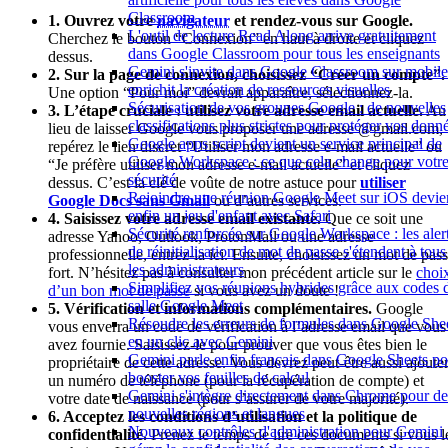
Classroom
1. Ouvrez votre
navigateur
et rendez-vous sur Google.
L'outil de lecture Read Along arrive gratuitement
Cherchez le bouton “Connexion” en haut à droite et cliquez
dans Google Classroom pour tous les enseignants
dessus.
Gemini s'invite dans Google Classroom sur mobile
2. Sur la page de connexion, choisissez “Créer un compte”.
enrichit la création de ressources visuelles
Une option “Pour moi” devrait apparaître, sélectionnez-la.
Sécurisation de vos groupes Google : de nouvelles
3. L’étape cruciale : utilisez votre adresse email actuelle.
Au
classifications plus strictes pour protéger vos donn
lieu de laisser Google vous proposer une adresse @gmail.com,
Google apps script devient un service principal de
repérez le lien discret “Utiliser mon adresse e-mail actuelle” ou
Google Workspace : ce que cela change pour votr
“Je préfère utiliser mon adresse e-mail actuelle” et cliquez
sécurité
dessus. C’est la clé de voûte de notre astuce pour
utiliser
Rejoindre une réunion Google Meet sur iOS devie
Google Docs sans Gmail
ou d’autres services.
enfin un jeu d'enfant avec Safari
4. Saisissez votre adresse email existante.
Que ce soit une
Sécurité renforcée sur Google Workspace : les aler
adresse Yahoo, Outlook, ProtonMail ou une adresse
de réinitialisation de mot de passe s'étendent à tous
professionnelle, entrez-la ici. Ensuite, choisissez un mot de pas
les administrateurs
fort. N’hésitez pas à consulter mon précédent article sur le
choi
Simplifiez vos réunions hybrides grâce aux codes 
d’un bon mot de passe
si vous avez un doute !
salle Google Meet
5. Vérification et informations complémentaires.
Google
Résoudre les erreurs de formules dans Google She
vous enverra un code de vérification à l’adresse email que vous
en un clic avec Gemini
avez fournie. Saisissez-le pour prouver que vous êtes bien le
Gemini parle enfin français dans Google Sheets po
propriétaire de cette adresse. Vous devrez peut-être aussi ajoute
booster vos feuilles de calcul
un numéro de téléphone (pour la récupération de compte) et
Gemini s'intègre directement dans Chrome pour de
votre date de naissance (pour s’assurer de votre majorité).
nouvelles régions et langues
6. Acceptez les conditions d’utilisation et la politique de
Nouveaux contrôles d'administration pour Gemini 
confidentialité.
Prenez le temps de lire ces documents si vous l