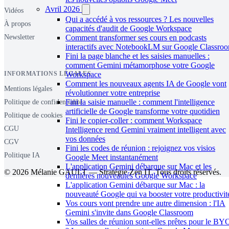
Avril 2026
Vidéos
Qui a accédé à vos ressources ? Les nouvelles
À propos
capacités d'audit de Google Workspace
Newsletter
Comment transformer ses cours en podcasts
interactifs avec NotebookLM sur Google Classro
Fini la page blanche et les saisies manuelles :
comment Gemini métamorphose votre Google
INFORMATIONS LÉGALES
Workspace
Comment les nouveaux agents IA de Google vont
Mentions légales
révolutionner votre entreprise
Fini la saisie manuelle : comment l'intelligence
Politique de confidentialité
artificielle de Google transforme votre quotidien
Politique de cookies
Fini le copier-coller : comment Workspace
CGU
Intelligence rend Gemini vraiment intelligent avec
vos données
CGV
Fini les codes de réunion : rejoignez vos visios
Politique IA
Google Meet instantanément
L'application Gemini débarque sur Mac et les
© 2026 Mélanie GAULT — Stratégie Zen IT. Tous droits réservés.
dernières nouveautés Google Workspace
L'application Gemini débarque sur Mac : la
nouveauté Google qui va booster votre productivit
Vos cours vont prendre une autre dimension : l'IA
Gemini s'invite dans Google Classroom
Vos salles de réunion sont-elles prêtes pour le B